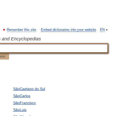
Remember this site
Embed dictionaries into your website
EN
s and Encyclopedias
ions
SãoCaetano do Sul
SãoCarlos
SãoFrancisco
SãoLuis