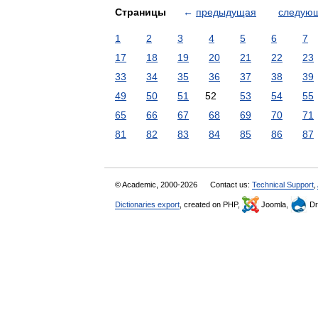
Страницы
←
предыдущая
следую
1
2
3
4
5
6
7
17
18
19
20
21
22
23
33
34
35
36
37
38
39
49
50
51
52
53
54
55
65
66
67
68
69
70
71
81
82
83
84
85
86
87
© Academic, 2000-2026
Contact us:
Technical Support
,
Dictionaries export
, created on PHP,
Joomla,
Dr