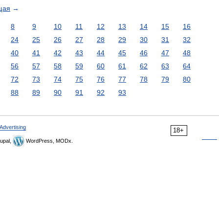
щая
→
8
9
10
11
12
13
14
15
16
24
25
26
27
28
29
30
31
32
40
41
42
43
44
45
46
47
48
56
57
58
59
60
61
62
63
64
72
73
74
75
76
77
78
79
80
88
89
90
91
92
93
Advertising
18+
upal,
WordPress, MODx.