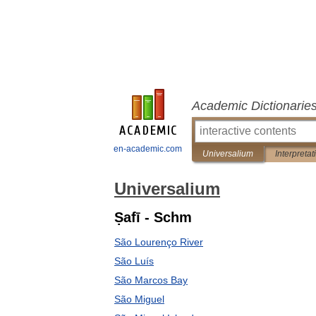
Academic Dictionarie
en-academic.com
Universalium
Interpretat
Universalium
Ṣafī - Schm
São Lourenço River
São Luís
São Marcos Bay
São Miguel