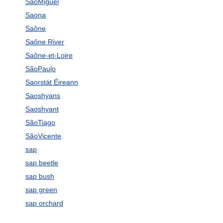
SãoMiguel
Saona
Saône
Saône River
Saône-et-Loire
SãoPaulo
Saorstát Éireann
Saoshyans
Saoshyant
SãoTiago
SãoVicente
sap
sap beetle
sap bush
sap green
sap orchard