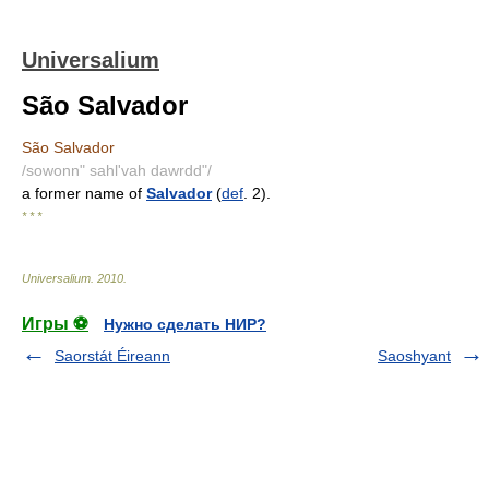
Universalium
São Salvador
São Salvador
/sowonn" sahl'vah dawrdd"/
a former name of
Salvador
(
def
. 2).
* * *
Universalium
.
2010
.
Игры ⚽
Нужно сделать НИР?
Saorstát Éireann
Saoshyant