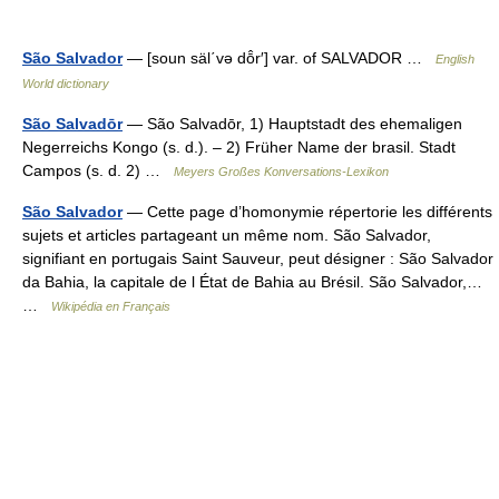
São Salvador
— [soun säl΄və dō̂r′] var. of SALVADOR …
English
World dictionary
São Salvadōr
— São Salvadōr, 1) Hauptstadt des ehemaligen
Negerreichs Kongo (s. d.). – 2) Früher Name der brasil. Stadt
Campos (s. d. 2) …
Meyers Großes Konversations-Lexikon
São Salvador
— Cette page d’homonymie répertorie les différents
sujets et articles partageant un même nom. São Salvador,
signifiant en portugais Saint Sauveur, peut désigner : São Salvador
da Bahia, la capitale de l État de Bahia au Brésil. São Salvador,…
…
Wikipédia en Français