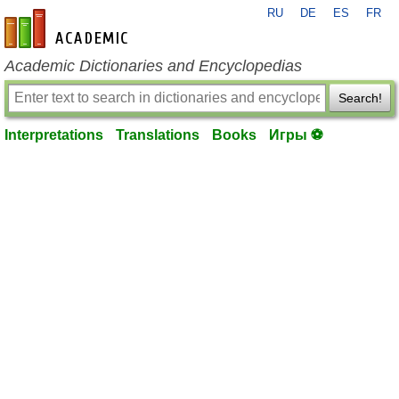
RU
DE
ES
FR
en-academic.com
Academic Dictionaries and Encyclopedias
Search!
Interpretations
Translations
Books
Игры ⚽