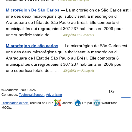
Microrégion De São Carlos
— La microrégion de São Carlos est l
une des deux microrégions qui subdivisent la mésorégion d
Araraquara de l État de São Paulo au Brésil. Elle comporte 6
municipalités qui regroupaient 307 237 habitants en 2006 pour
une superficie totale de… …
Wikipédia en Français
Microrégion de são carlos
— La microrégion de São Carlos est l
une des deux microrégions qui subdivisent la mésorégion d
Araraquara de l État de São Paulo au Brésil. Elle comporte 6
municipalités qui regroupaient 307 237 habitants en 2006 pour
une superficie totale de… …
Wikipédia en Français
© Academic, 2000-2026
18+
Contact us:
Technical Support
,
Advertising
Dictionaries export
, created on PHP,
Joomla,
Drupal,
WordPress,
MODx.