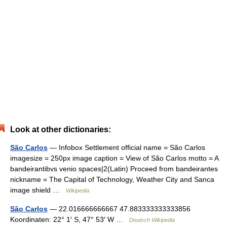
Look at other dictionaries:
São Carlos
— Infobox Settlement official name = São Carlos
imagesize = 250px image caption = View of São Carlos motto = A
bandeirantibvs venio spaces|2(Latin) Proceed from bandeirantes
nickname = The Capital of Technology, Weather City and Sanca
image shield …
Wikipedia
São Carlos
— 22.016666666667 47.883333333333856
Koordinaten: 22° 1′ S, 47° 53′ W …
Deutsch Wikipedia