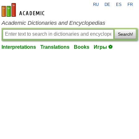
RU
DE
ES
FR
en-academic.com
Academic Dictionaries and Encyclopedias
Search!
Interpretations
Translations
Books
Игры ⚽