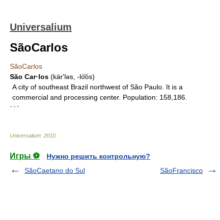
Universalium
SãoCarlos
SãoCarlos
São Car·los
(kärʹləs, -lo͝os)
A city of southeast Brazil northwest of São Paulo. It is a
commercial and processing center. Population: 158,186.
* * *
Universalium
.
2010
.
Игры ⚽
Нужно решить контрольную?
SãoCaetano do Sul
SãoFrancisco