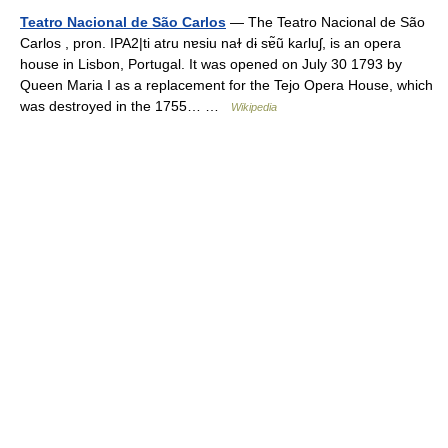
Teatro Nacional de São Carlos
— The Teatro Nacional de São
Carlos , pron. IPA2|ti atɾu nɐsiu naɫ dɨ sɐ̃ũ kaɾluʃ, is an opera
house in Lisbon, Portugal. It was opened on July 30 1793 by
Queen Maria I as a replacement for the Tejo Opera House, which
was destroyed in the 1755… …
Wikipedia