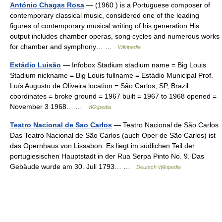
António Chagas Rosa
— (1960 ) is a Portuguese composer of
contemporary classical music, considered one of the leading
figures of contemporary musical writing of his generation.His
output includes chamber operas, song cycles and numerous works
for chamber and symphony… …
Wikipedia
Estádio Luisão
— Infobox Stadium stadium name = Big Louis
Stadium nickname = Big Louis fullname = Estádio Municipal Prof.
Luís Augusto de Oliveira location = São Carlos, SP, Brazil
coordinates = broke ground = 1967 built = 1967 to 1968 opened =
November 3 1968… …
Wikipedia
Teatro Nacional de Sao Carlos
— Teatro Nacional de São Carlos
Das Teatro Nacional de São Carlos (auch Oper de São Carlos) ist
das Opernhaus von Lissabon. Es liegt im südlichen Teil der
portugiesischen Hauptstadt in der Rua Serpa Pinto No. 9. Das
Gebäude wurde am 30. Juli 1793… …
Deutsch Wikipedia