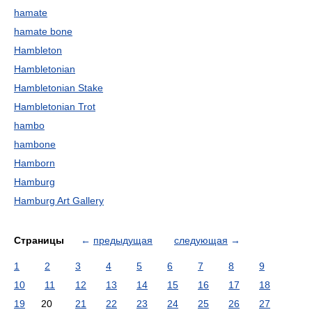
hamate
hamate bone
Hambleton
Hambletonian
Hambletonian Stake
Hambletonian Trot
hambo
hambone
Hamborn
Hamburg
Hamburg Art Gallery
Страницы
←
предыдущая
следующая
→
1
2
3
4
5
6
7
8
9
10
11
12
13
14
15
16
17
18
19
20
21
22
23
24
25
26
27