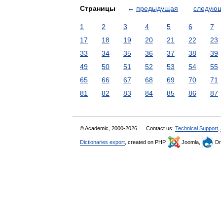
Страницы
←
предыдущая
следую
1
2
3
4
5
6
7
17
18
19
20
21
22
23
33
34
35
36
37
38
39
49
50
51
52
53
54
55
65
66
67
68
69
70
71
81
82
83
84
85
86
87
© Academic, 2000-2026
Contact us:
Technical Support
,
Dictionaries export
, created on PHP,
Joomla,
Dr