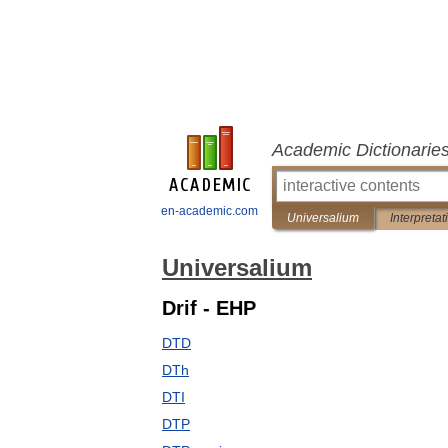
Academic Dictionarie
en-academic.com
Universalium
Interpretat
Universalium
Drif - EHP
DTD
DTh
DTI
DTP