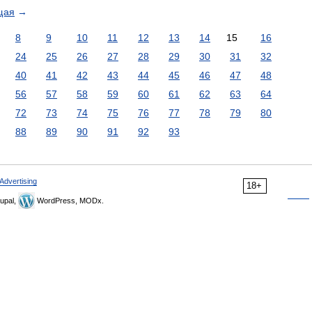
щая
→
8
9
10
11
12
13
14
15
16
24
25
26
27
28
29
30
31
32
40
41
42
43
44
45
46
47
48
56
57
58
59
60
61
62
63
64
72
73
74
75
76
77
78
79
80
88
89
90
91
92
93
Advertising
18+
upal,
WordPress, MODx.