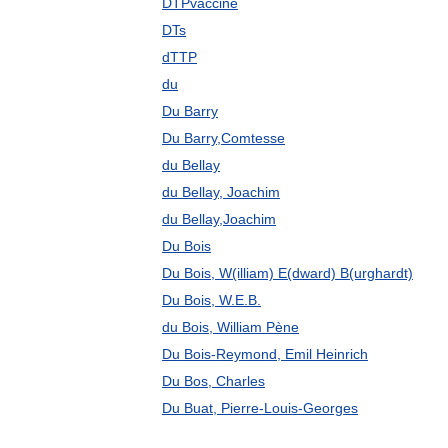
DTPvaccine
DTs
dTTP
du
Du Barry
Du Barry,Comtesse
du Bellay
du Bellay, Joachim
du Bellay,Joachim
Du Bois
Du Bois, W(illiam) E(dward) B(urghardt)
Du Bois, W.E.B.
du Bois, William Pène
Du Bois-Reymond, Emil Heinrich
Du Bos, Charles
Du Buat, Pierre-Louis-Georges