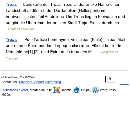
Troas
— Landkarte der Troas Troas ist der antike Name einer
Landschaft südöstlich der Dardanellen (Hellespont) im
nordwestlichsten Teil Anatoliens. Die Troas liegt in Kleinasien und
umgibt die Überreste der antiken Stadt Troja. Sie ist durch ein… …
Deutsch Wikipedia
Troas
— Pour l’article homonyme, voir Troas (Bible). Troas était
une reine d Épire pendant l époque classique. Elle fut la fille de
Néoptolème[1],[2], roi d Épire de la tribu des M …
Wikipédia en
Français
© Academic, 2000-2026
18+
Contact us:
Technical Support
,
Advertising
Dictionaries export
, created on PHP,
Joomla,
Drupal,
WordPress,
MODx.