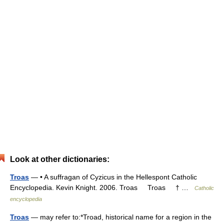
Look at other dictionaries:
Troas
— • A suffragan of Cyzicus in the Hellespont Catholic
Encyclopedia. Kevin Knight. 2006. Troas Troas † …
Catholic
encyclopedia
Troas
— may refer to:*Troad, historical name for a region in the