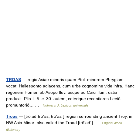
TROAS
— regio Asiae minoris quam Ptol. minorem Phrygiam
vocat, Hellesponto adiacens, cum urbe cognomine vide infra. Hanc
regonem Homer. ab Asopo fluv. usque ad Caici flum. ostia
produxit. Plin. l. 5. c. 30. autem, ceterique recentiores Lectô
promuntoriô… …
Hofmann J. Lexicon universale
Troas
— [trō′ad΄trō′əs, trō′as΄] region surrounding ancient Troy, in
NW Asia Minor: also called the Troad [trō′ad΄] …
English World
dictionary