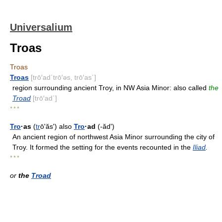
Universalium
Troas
Troas
Troas
[trō′ad΄trō′əs, trō′as΄]
region surrounding ancient Troy, in NW Asia Minor: also called
the
Troad
[trō′ad΄]
* * *
Tro
·as
(
tr
ōʹăs') also
Tro
·ad
(-ăd')
An ancient region of northwest Asia Minor surrounding the city of
Troy. It formed the setting for the events recounted in the
Iliad
.
* * *
or
the
Troad