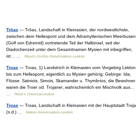
Trōas
— Trōas, Landschaft in Kleinasien, der nordwestlichste,
zwischen dem Hellespont und dem Adramyttenischen Meerbusen
(Golf von Edremid) vortretende Teil der Halbinsel, seit der
Diadochenzeit unter dem Gesamtnamen Mysien mit inbegriffen,
ist… …
Meyers Großes Konversations-Lexikon
Troas
— Troas, 1) Landstrich in Kleinasien vom Vorgebirg Lekton
bis zum Hellespont, eigentlich zu Mysien gehörig; Gebirge: Ida;
Flüsse: Satniois, Simois, Skamander u. Thymbrios; die Bewohner
waren die Troer od. Trojaner, wahrscheinlich ein Mischvolk aus…
…
Pierer's Universal-Lexikon
Troas
— Troas, Landschaft in Kleinasien mit der Hauptstadt Troja
(s.d.) …
Kleines Konversations-Lexikon