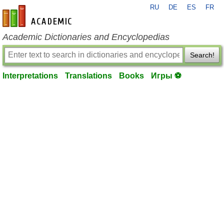
RU
DE
ES
FR
en-academic.com
Academic Dictionaries and Encyclopedias
Search!
Interpretations
Translations
Books
Игры ⚽