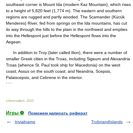
southeast corner is Mount Ida (modern Kaz Mountain), which rises
to a height of 5,820 feet (1,774 m). The eastern and southern
regions are rugged and partly wooded. The Scamander (Kücük
Menderes) River, fed from springs on the Ida mountains, has cut
its way through the hills to the plain in the northwest and empties
into the Hellespont just before the Hellespont flows into the
Aegean.
In addition to Troy (later called Ilion), there were a number of
smaller Greek cities in the Troas, including Sigeum and Alexandria
Troas (whence St. Paul took ship for Macedonia) on the west
coast; Assus on the south coast; and Neandria, Scepsis,
Palaiscepsis, and Cebrene in the interior.
* * *
Universalium
.
2010
.
Игры ⚽
Поможем написать реферат
trivialname
TrobriandIslands