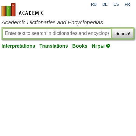
RU
DE
ES
FR
en-academic.com
Academic Dictionaries and Encyclopedias
Search!
Interpretations
Translations
Books
Игры ⚽