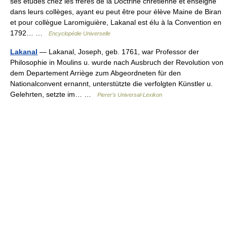
ses études chez les frères de la Doctrine chrétienne et enseigné
dans leurs collèges, ayant eu peut être pour élève Maine de Biran
et pour collègue Laromiguière, Lakanal est élu à la Convention en
1792… …
Encyclopédie Universelle
Lakanal
— Lakanal, Joseph, geb. 1761, war Professor der
Philosophie in Moulins u. wurde nach Ausbruch der Revolution von
dem Departement Arriège zum Abgeordneten für den
Nationalconvent ernannt, unterstützte die verfolgten Künstler u.
Gelehrten, setzte im… …
Pierer's Universal-Lexikon