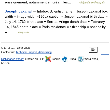
enseignement, notamment en créant les… …
Wikipédia en Français
Joseph Lakanal
— Infobox Scientist name = Joseph Lakanal box
width = image width =150px caption = Joseph Lakanal birth date =
July 14, 1762 birth place = Serres, Ariège death date = February
14, 1845 death place = Paris residence = citizenship = nationality
=… …
Wikipedia
© Academic, 2000-2026
18+
Contact us:
Technical Support
,
Advertising
Dictionaries export
, created on PHP,
Joomla,
Drupal,
WordPress,
MODx.