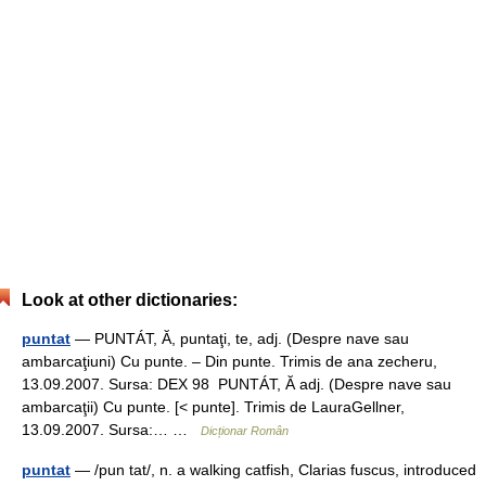
Look at other dictionaries:
puntat
— PUNTÁT, Ă, puntaţi, te, adj. (Despre nave sau
ambarcaţiuni) Cu punte. – Din punte. Trimis de ana zecheru,
13.09.2007. Sursa: DEX 98 PUNTÁT, Ă adj. (Despre nave sau
ambarcaţii) Cu punte. [< punte]. Trimis de LauraGellner,
13.09.2007. Sursa:… …
Dicționar Român
puntat
— /pun tat/, n. a walking catfish, Clarias fuscus, introduced