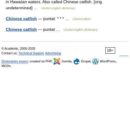
in Hawaiian waters. Also called Chinese catfish. [orig.
undetermined] …
Useful english dictionary
Chinese catfish
— puntat. * * * …
Universalium
Chinese catfish
— puntat …
Useful english dictionary
© Academic, 2000-2026
18+
Contact us:
Technical Support
,
Advertising
Dictionaries export
, created on PHP,
Joomla,
Drupal,
WordPress,
MODx.