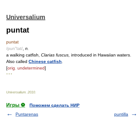
Universalium
puntat
puntat
/pun"tat/
,
n.
a walking catfish,
Clarias fuscus,
introduced in Hawaiian waters.
Also called
Chinese catfish
.
[
orig. undetermined
]
* * *
Universalium
.
2010
.
Игры ⚽
Поможем сделать НИР
Puntarenas
puntilla