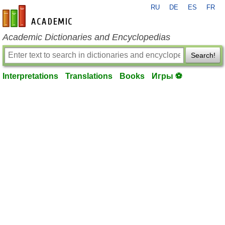
RU
DE
ES
FR
en-academic.com
Academic Dictionaries and Encyclopedias
Search!
Interpretations
Translations
Books
Игры ⚽