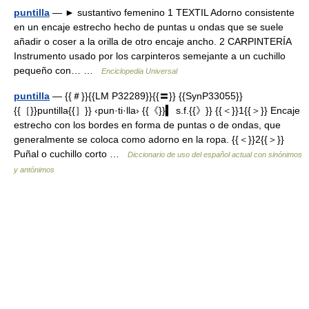
puntilla
— ► sustantivo femenino 1 TEXTIL Adorno consistente
en un encaje estrecho hecho de puntas u ondas que se suele
añadir o coser a la orilla de otro encaje ancho. 2 CARPINTERÍA
Instrumento usado por los carpinteros semejante a un cuchillo
pequeño con… …
Enciclopedia Universal
puntilla
— {{＃}}{{LM P32289}}{{〓}} {{SynP33055}}
{{［}}puntilla{{］}} ‹pun·ti·lla› {{《}}▍ s.f.{{》}} {{＜}}1{{＞}} Encaje
estrecho con los bordes en forma de puntas o de ondas, que
generalmente se coloca como adorno en la ropa. {{＜}}2{{＞}}
Puñal o cuchillo corto …
Diccionario de uso del español actual con sinónimos
y antónimos