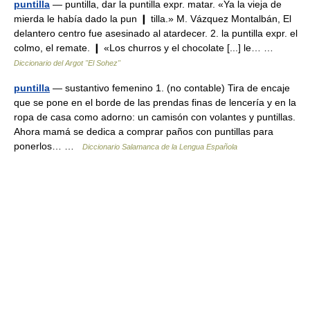
puntilla
— puntilla, dar la puntilla expr. matar. «Ya la vieja de
mierda le había dado la pun ❙ tilla.» M. Vázquez Montalbán, El
delantero centro fue asesinado al atardecer. 2. la puntilla expr. el
colmo, el remate. ❙ «Los churros y el chocolate [...] le… …
Diccionario del Argot "El Sohez"
puntilla
— sustantivo femenino 1. (no contable) Tira de encaje
que se pone en el borde de las prendas finas de lencería y en la
ropa de casa como adorno: un camisón con volantes y puntillas.
Ahora mamá se dedica a comprar paños con puntillas para
ponerlos… …
Diccionario Salamanca de la Lengua Española