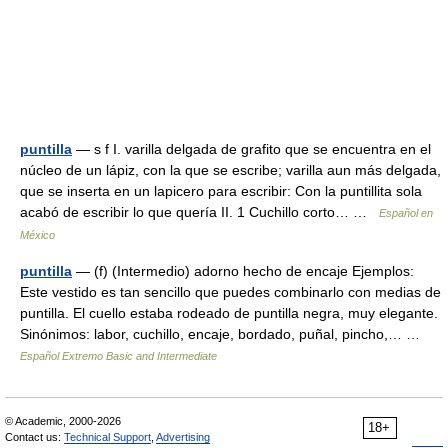
puntilla
— s f I. varilla delgada de grafito que se encuentra en el
núcleo de un lápiz, con la que se escribe; varilla aun más delgada,
que se inserta en un lapicero para escribir: Con la puntillita sola
acabó de escribir lo que quería II. 1 Cuchillo corto… …
Español en
México
puntilla
— (f) (Intermedio) adorno hecho de encaje Ejemplos:
Este vestido es tan sencillo que puedes combinarlo con medias de
puntilla. El cuello estaba rodeado de puntilla negra, muy elegante.
Sinónimos: labor, cuchillo, encaje, bordado, puñal, pincho,… …
Español Extremo Basic and Intermediate
© Academic, 2000-2026
18+
Contact us:
Technical Support
,
Advertising