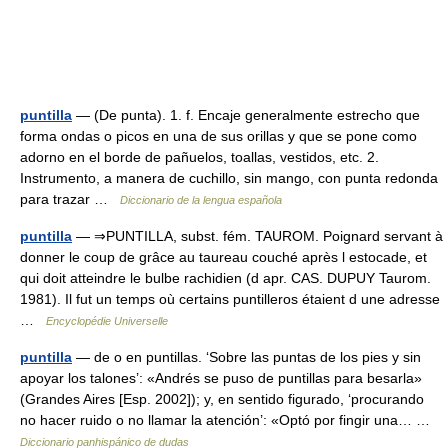
puntilla
— (De punta). 1. f. Encaje generalmente estrecho que
forma ondas o picos en una de sus orillas y que se pone como
adorno en el borde de pañuelos, toallas, vestidos, etc. 2.
Instrumento, a manera de cuchillo, sin mango, con punta redonda
para trazar …
Diccionario de la lengua española
puntilla
— ⇒PUNTILLA, subst. fém. TAUROM. Poignard servant à
donner le coup de grâce au taureau couché après l estocade, et
qui doit atteindre le bulbe rachidien (d apr. CAS. DUPUY Taurom.
1981). Il fut un temps où certains puntilleros étaient d une adresse
…
Encyclopédie Universelle
puntilla
— de o en puntillas. ‘Sobre las puntas de los pies y sin
apoyar los talones’: «Andrés se puso de puntillas para besarla»
(Grandes Aires [Esp. 2002]); y, en sentido figurado, ‘procurando
no hacer ruido o no llamar la atención’: «Optó por fingir una… …
Diccionario panhispánico de dudas