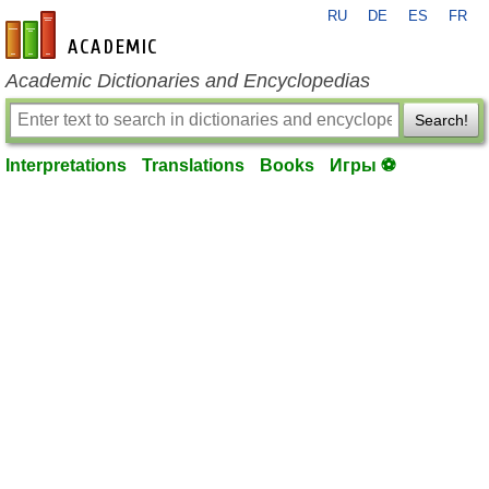
RU
DE
ES
FR
en-academic.com
Academic Dictionaries and Encyclopedias
Search!
Interpretations
Translations
Books
Игры ⚽