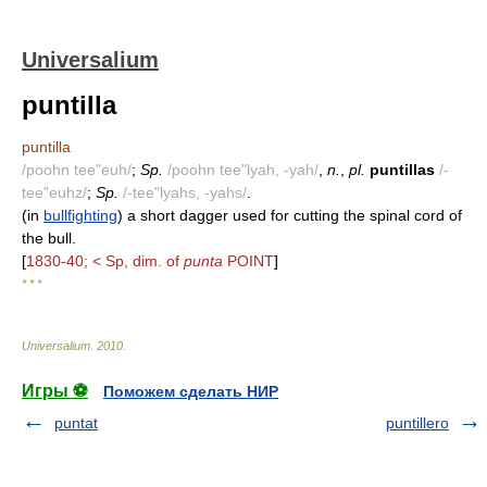
Universalium
puntilla
puntilla
/poohn tee"euh/
;
Sp.
/poohn tee"lyah, -yah/
,
n.
,
pl.
puntillas
/-
tee"euhz/
;
Sp.
/-tee"lyahs, -yahs/
.
(in
bullfighting
) a short dagger used for cutting the spinal cord of
the bull.
[
1830-40; < Sp, dim. of
punta
POINT
]
* * *
Universalium
.
2010
.
Игры ⚽
Поможем сделать НИР
puntat
puntillero