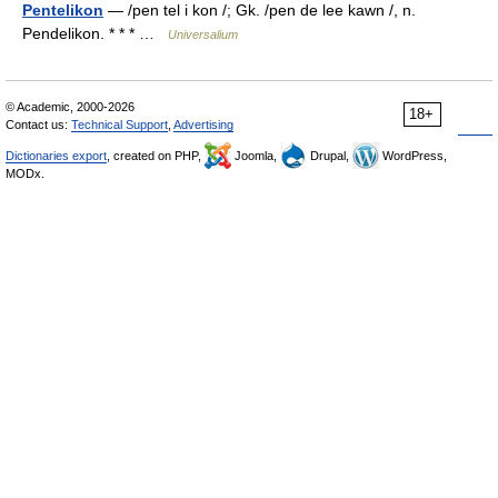
Pentelikon
— /pen tel i kon /; Gk. /pen de lee kawn /, n.
Pendelikon. * * * …
Universalium
© Academic, 2000-2026
18+
Contact us:
Technical Support
,
Advertising
Dictionaries export
, created on PHP,
Joomla,
Drupal,
WordPress,
MODx.