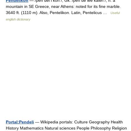
Pendelikon
— /pen del i kon /; Gk. /pen de lee kawn /, n. a
mountain in SE Greece, near Athens: noted for its fine marble.
3640 ft. (1110 m). Also, Pentelikon. Latin, Pentelicus …
Useful
english dictionary
Portal:Pendeli
— Wikipedia portals: Culture Geography Health
History Mathematics Natural sciences People Philosophy Religion