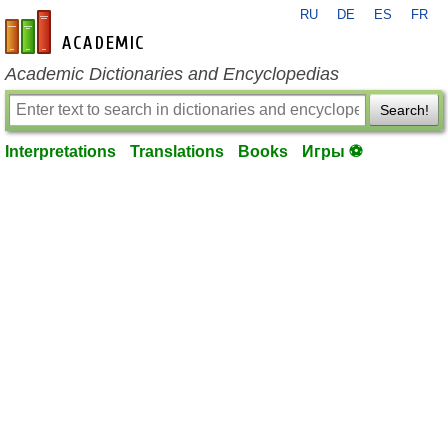
RU
DE
ES
FR
en-academic.com
Academic Dictionaries and Encyclopedias
Search!
Interpretations
Translations
Books
Игры ⚽