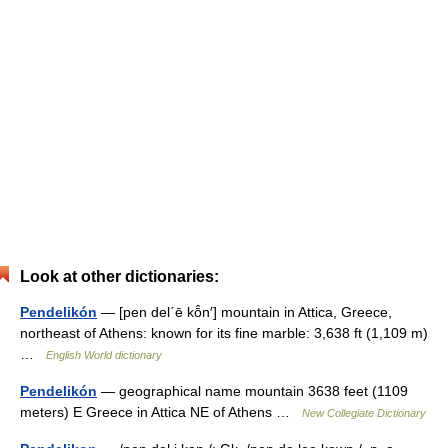
Look at other dictionaries:
Pendelikón
— [pen del΄ē kō̂n′] mountain in Attica, Greece,
northeast of Athens: known for its fine marble: 3,638 ft (1,109 m)
…
English World dictionary
Pendelikón
— geographical name mountain 3638 feet (1109
meters) E Greece in Attica NE of Athens …
New Collegiate Dictionary