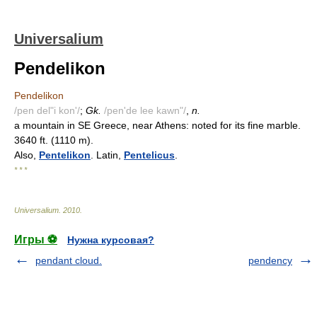
Universalium
Pendelikon
Pendelikon
/pen del"i kon'/
;
Gk.
/pen'de lee kawn"/
,
n.
a mountain in SE Greece, near Athens: noted for its fine marble.
3640 ft. (1110 m).
Also,
Pentelikon
. Latin,
Pentelicus
.
* * *
Universalium
.
2010
.
Игры ⚽
Нужна курсовая?
pendant cloud.
pendency