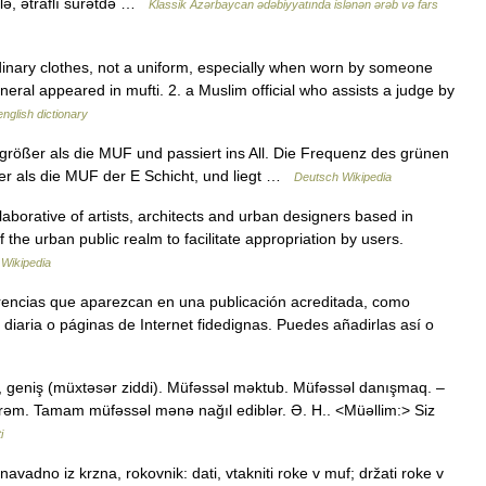
ilə, ətraflı surətdə …
Klassik Azərbaycan ədəbiyyatında islənən ərəb və fars
dinary clothes, not a uniform, especially when worn by someone
eral appeared in mufti. 2. a Muslim official who assists a judge by
english dictionary
größer als die MUF und passiert ins All. Die Frequenz des grünen
ößer als die MUF der E Schicht, und liegt …
Deutsch Wikipedia
aborative of artists, architects and urban designers based in
 the urban public realm to facilitate appropriation by users.
…
Wikipedia
erencias que aparezcan en una publicación acreditada, como
diaria o páginas de Internet fidedignas. Puedes añadirlas así o
atlı, geniş (müxtəsər ziddi). Müfəssəl məktub. Müfəssəl danışmaq. –
irəm. Tamam müfəssəl mənə nağıl ediblər. Ə. H.. <Müəllim:> Siz
i
navadno iz krzna, rokovnik: dati, vtakniti roke v muf; držati roke v