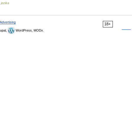
 jezika
Advertising
18+
upal,
WordPress, MODx.