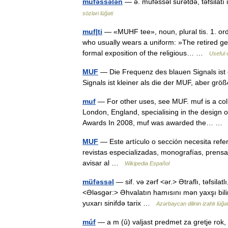
müfəssələn
— ə. müfəssəl surətdə, təfsilatı 
sözləri lüğəti
muf|ti
— «MUHF tee», noun, plural tis. 1. or
who usually wears a uniform: »The retired gen
formal exposition of the religious… …
Useful 
MUF
— Die Frequenz des blauen Signals ist 
Signals ist kleiner als die der MUF, aber gr
muf
— For other uses, see MUF. muf is a coll
London, England, specialising in the design of
Awards In 2008, muf was awarded the… 
MUF
— Este artículo o sección necesita ref
revistas especializadas, monografías, prensa 
avisar al …
Wikipedia Español
müfəssəl
— sif. və zərf <ər.> Ətraflı, təfsil
<Ələsgər:> Əhvalatın hamısını mən yaxşı bil
yuxarı sinifdə tarix …
Azərbaycan dilinin izahlı lüğət
múf
— a m (ȗ) valjast predmet za gretje rok, 