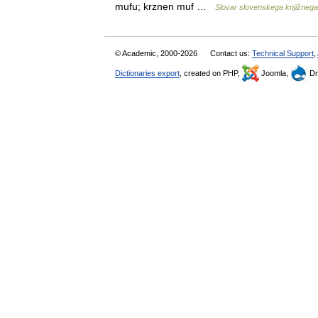
mufu; krznen muf …
Slovar slovenskega knjižnega
© Academic, 2000-2026
Contact us:
Technical Support
,
Dictionaries export
, created on PHP,
Joomla,
Dr