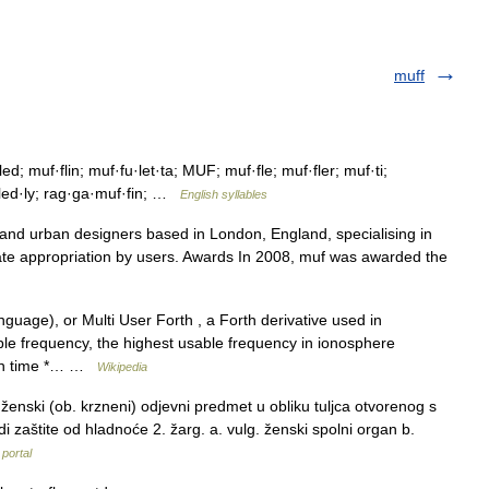
muff
d; muf·flin; muf·fu·let·ta; MUF; muf·fle; muf·fler; muf·ti;
·fled·ly; rag·ga·muf·fin; …
English syllables
ts and urban designers based in London, England, specialising in
itate appropriation by users. Awards In 2008, muf was awarded the
age), or Multi User Forth , a Forth derivative used in
 frequency, the highest usable frequency in ionosphere
t in time *… …
Wikipedia
ski (ob. krzneni) odjevni predmet u obliku tuljca otvorenog s
i zaštite od hladnoće 2. žarg. a. vulg. ženski spolni organ b.
 portal