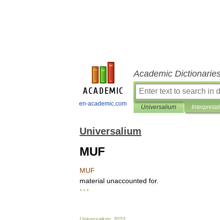
Academic Dictionarie
en-academic.com
Universalium
Interpretat
Universalium
MUF
MUF
material
unaccounted
for
.
* * *
Universalium
.
2010
.