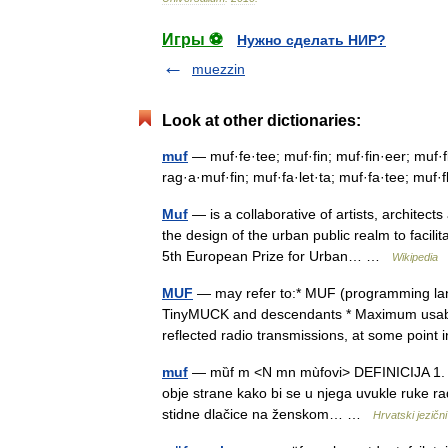
Игры ⚽
Нужно сделать НИР?
muezzin
Look at other dictionaries:
muf
— muf·fe·tee; muf·fin; muf·fin·eer; muf·fle
rag·a·muf·fin; muf·fa·let·ta; muf·fa·tee; muf
Muf
— is a collaborative of artists, architec
the design of the urban public realm to facil
5th European Prize for Urban… …
Wikipedia
MUF
— may refer to:* MUF (programming langu
TinyMUCK and descendants * Maximum usable
reflected radio transmissions, at some poin
muf
— mȕf m <N mn mùfovi> DEFINICIJA 1. žen
obje strane kako bi se u njega uvukle ruke rad
stidne dlačice na ženskom… …
Hrvatski jezični