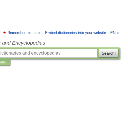
Remember this site
Embed dictionaries into your website
EN
s and Encyclopedias
Search!
ions