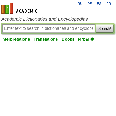
RU
DE
ES
FR
en-academic.com
Academic Dictionaries and Encyclopedias
Search!
Interpretations
Translations
Books
Игры ⚽