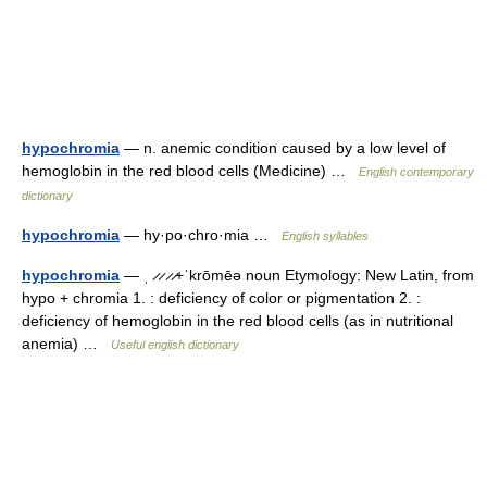
hypochromia
— n. anemic condition caused by a low level of
hemoglobin in the red blood cells (Medicine) …
English contemporary
dictionary
hypochromia
— hy·po·chro·mia …
English syllables
hypochromia
— ˌ ̷ ̷ ̷ ̷+ˈkrōmēə noun Etymology: New Latin, from
hypo + chromia 1. : deficiency of color or pigmentation 2. :
deficiency of hemoglobin in the red blood cells (as in nutritional
anemia) …
Useful english dictionary