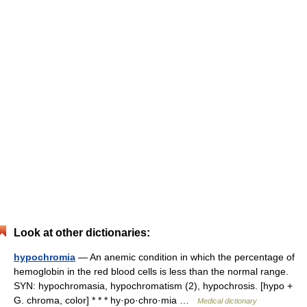
Look at other dictionaries:
hypochromia
— An anemic condition in which the percentage of
hemoglobin in the red blood cells is less than the normal range.
SYN: hypochromasia, hypochromatism (2), hypochrosis. [hypo +
G. chroma, color] * * * hy·po·chro·mia …
Medical dictionary