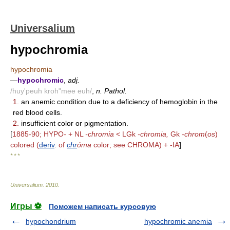
Universalium
hypochromia
hypochromia
—
hypochromic
,
adj.
/huy'peuh kroh"mee euh/
,
n. Pathol.
1.
an anemic condition due to a deficiency of hemoglobin in the
red blood cells.
2.
insufficient color or pigmentation.
[
1885-90; HYPO- + NL
-chromia
< LGk
-chromia,
Gk
-chrom
(
os
)
colored (
deriv
. of
chr
óma
color; see CHROMA) + -IA
]
* * *
Universalium
.
2010
.
Игры ⚽
Поможем написать курсовую
hypochondrium
hypochromic anemia