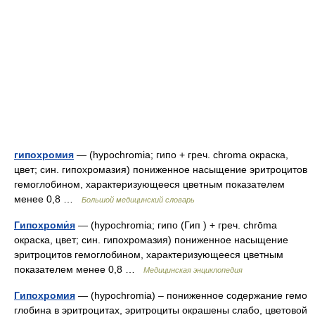
гипохромия
— (hypochromia; гипо + греч. chroma окраска,
цвет; син. гипохромазия) пониженное насыщение эритроцитов
гемоглобином, характеризующееся цветным показателем
менее 0,8 …
Большой медицинский словарь
Гипохроми́я
— (hypochromia; гипо (Гип ) + греч. chrōma
окраска, цвет; син. гипохромазия) пониженное насыщение
эритроцитов гемоглобином, характеризующееся цветным
показателем менее 0,8 …
Медицинская энциклопедия
Гипохромия
— (hypochromia) – пониженное содержание гемо
глобина в эритроцитах, эритроциты окрашены слабо, цветовой