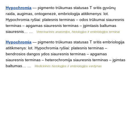
Hypochromia
— pigmento trūkumas statusas T sritis gyvūnų
raida, augimas, ontogenezė, embriologija atitikmenys: lot.
Hypochromia ryšiai: platesnis terminas – odos trūkumai siauresnis
terminas – apgamas siauresnis terminas – įgimtasis baltumas
siauresnis… …
Veterinarinės anatomijos, histologijos ir embriologijos terminai
Hypochromia
— pigmento trūkumas statusas T sritis embriologija
atitikmenys: lot. Hypochromia ryšiai: platesnis terminas –
bendrosios dangos ydos siauresnis terminas – apgamas
siauresnis terminas – heterochromija siauresnis terminas – įgimtas
baltumas… …
Medicininės histologijos ir embriologijos vardynas