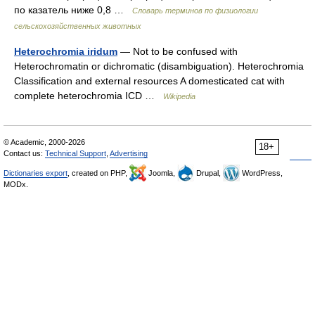
по казатель ниже 0,8 …
Словарь терминов по физиологии
сельскохозяйственных животных
Heterochromia iridum
— Not to be confused with
Heterochromatin or dichromatic (disambiguation). Heterochromia
Classification and external resources A domesticated cat with
complete heterochromia ICD …
Wikipedia
© Academic, 2000-2026
18+
Contact us:
Technical Support
,
Advertising
Dictionaries export
, created on PHP,
Joomla,
Drupal,
WordPress,
MODx.