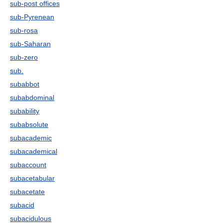
sub-post offices
sub-Pyrenean
sub-rosa
sub-Saharan
sub-zero
sub.
subabbot
subabdominal
subability
subabsolute
subacademic
subacademical
subaccount
subacetabular
subacetate
subacid
subacidulous