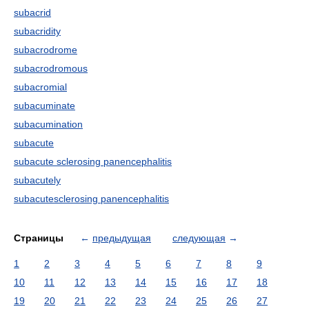
subacrid
subacridity
subacrodrome
subacrodromous
subacromial
subacuminate
subacumination
subacute
subacute sclerosing panencephalitis
subacutely
subacutesclerosing panencephalitis
Страницы
←
предыдущая
следующая
→
1
2
3
4
5
6
7
8
9
10
11
12
13
14
15
16
17
18
19
20
21
22
23
24
25
26
27