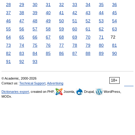
28
29
30
31
32
33
34
35
36
37
38
39
40
41
42
43
44
45
46
47
48
49
50
51
52
53
54
55
56
57
58
59
60
61
62
63
64
65
66
67
68
69
70
71
72
73
74
75
76
77
78
79
80
81
82
83
84
85
86
87
88
89
90
91
92
93
© Academic, 2000-2026
18+
Contact us:
Technical Support
,
Advertising
Dictionaries export
, created on PHP,
Joomla,
Drupal,
WordPress,
MODx.