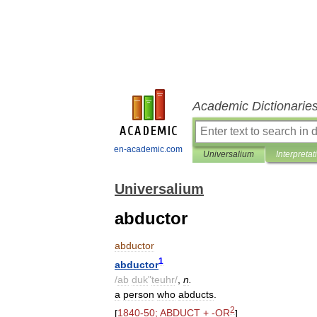
Academic Dictionarie
en-academic.com
Universalium
Interpretat
Universalium
abductor
abductor
1
abductor
/
ab
duk
"
teuhr
/
,
n
.
a
person
who
abducts
.
2
[
1840
-
50
;
ABDUCT
+ -
OR
]