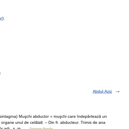
or
).
s
Abdul-Aziz
sintagma) Muşchi abductor = muşchi care îndepărtează un
rgane unul de celălalt. – Din fr. abducteur. Trimis de ana
ór adj., s. m …
Dicționar Român