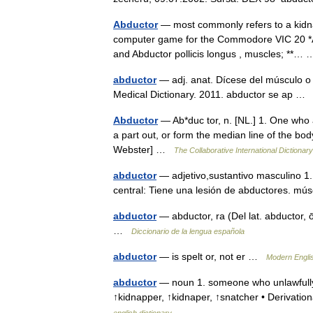
Abductor
— most commonly refers to a kidnap
computer game for the Commodore VIC 20 *A s
and Abductor pollicis longus , muscles; **
abductor
— adj. anat. Dícese del músculo o
Medical Dictionary. 2011. abductor se ap 
Abductor
— Ab*duc tor, n. [NL.] 1. One who 
a part out, or form the median line of the bo
Webster] …
The Collaborative International Dictionary
abductor
— adjetivo,sustantivo masculino 1
central: Tiene una lesión de abductores. m
abductor
— abductor, ra (Del lat. abductor, ō
…
Diccionario de la lengua española
abductor
— is spelt or, not er …
Modern Engli
abductor
— noun 1. someone who unlawfully s
↑kidnapper, ↑kidnaper, ↑snatcher • Derivatio
english dictionary