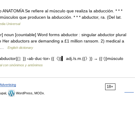
 ANATOMÍA Se refiere al músculo que realiza la abducción. * * *
 *músculos que producen la abducción. * * * abductor, ra. (Del lat.
edia Universal
] noun [countable] Word forms abductor : singular abductor plural
Her abductors are demanding a £1 million ransom. 2) medical a
y… …
English dictionary
ductor{{］}} ‹ab·duc·tor› {{《}}▍ adj./s.m.{{》}} → {{↑}}músculo
ual con sinónimos y antónimos
Advertising
18+
upal,
WordPress, MODx.