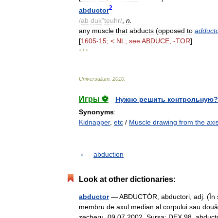
2
abductor
/
ab
duk
"
teuhr
/
,
n
.
any
muscle
that
abducts
(
opposed
to
adduct
[
1605
-
15
; <
NL
;
see
ABDUCE
, -
TOR
]
* * *
Universalium
.
2010
.
Игры ⚽
Нужно решить контрольную?
Synonyms
:
Kidnapper
,
etc
/
Muscle drawing from the axi
abduction
Look at other dictionaries:
abductor
— ABDUCTÓR, abductori, adj. (În 
membru de axul median al corpului sau două o
zecheru, 09.07.2002. Sursa: DEX 98 abduct