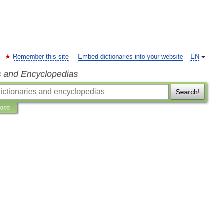
Remember this site
Embed dictionaries into your website
EN
s and Encyclopedias
Search!
ions