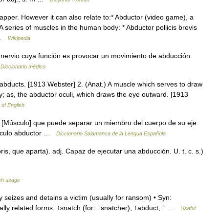
per. However it can also relate to:* Abductor (video game), a
eries of muscles in the human body: * Abductor pollicis brevis
… …
Wikipedia
 nervio cuya función es provocar un movimiento de abducción.
…
Diccionario médico
abducts. [1913 Webster] 2. (Anat.) A muscle which serves to draw
dy; as, the abductor oculi, which draws the eye outward. [1913
 of English
. [Músculo] que puede separar un miembro del cuerpo de su eje
úsculo abductor …
Diccionario Salamanca de la Lengua Española
ris, que aparta). adj. Capaz de ejecutar una abducción. U. t. c. s.)
sh usage
eizes and detains a victim (usually for ransom) • Syn:
nally related forms: ↑snatch (for: ↑snatcher), ↑abduct, ↑ …
Useful