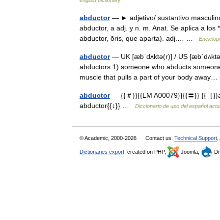
abductor
— ► adjetivo/ sustantivo masculino
abductor, a adj. y n. m. Anat. Se aplica a los
abductor, ōris, que aparta). adj.… …
Enciclop
abductor
— UK [æbˈdʌktə(r)] / US [æbˈdʌktər
abductors 1) someone who abducts someone 
muscle that pulls a part of your body awa
abductor
— {{＃}}{{LM A00079}}{{〓}} {{［}}ab
abductor{{↓}} …
Diccionario de uso del español act
© Academic, 2000-2026
Contact us:
Technical Support
,
Dictionaries export
, created on PHP,
Joomla,
Dr