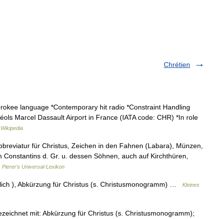
Chrétien
okee language *Contemporary hit radio *Constraint Handling
s Marcel Dassault Airport in France (IATA code: CHR) *In role
…
Wikipedia
bbreviatur für Christus, Zeichen in den Fahnen (Labara), Münzen,
 Constantins d. Gr. u. dessen Söhnen, auch auf Kirchthüren,
…
Pierer's Universal-Lexikon
hnlich ), Abkürzung für Christus (s. Christusmonogramm) …
Kleines
ezeichnet mit: Abkürzung für Christus (s. Christusmonogramm);