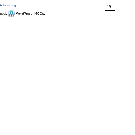
Advertising
18+
upal,
WordPress, MODx.