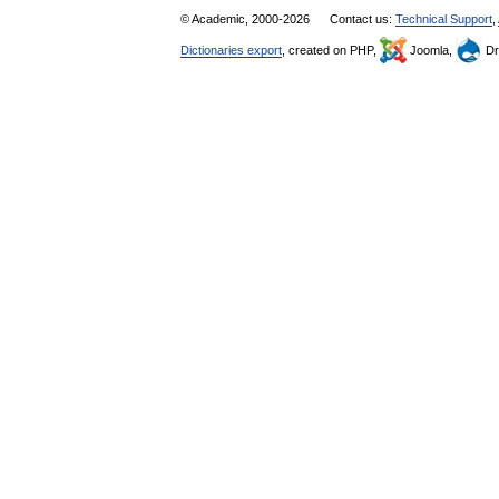
© Academic, 2000-2026
Contact us:
Technical Support
,
Dictionaries export
, created on PHP,
Joomla,
Dr