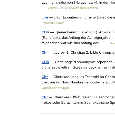
auch für chrêsimon (»brauchbar«), in der Han
…
Meyers Großes Konversations-Lexikon
.chr
— chr, Erweiterung für eine Datei, die 
Universal-Lexikon
CHR
— [amerikanisch, si eɪtʃɑ:(r); Abkürzu
(Rundfunk), das Anfang der Achtzigerjahre in
folgenreich war wie das Anfang der… …
Uni
Chr
— abbrev. 1. Christian 2. Bible Chroni
CHR
— Cette page d’homonymie répertorie le
d’une seule lettre Sigles de deux lettres > S
Chr
— Cherokee (langue) Tchérokî ou Cherok
Caroline du Nord Nombre de locuteurs 20 0
Wikipédia en Français
Chr
— Cherokee (ᏣᎳᎩ Tsalagi ) Gesprochen in
Irokesische Sprachfamilie Südirokesische