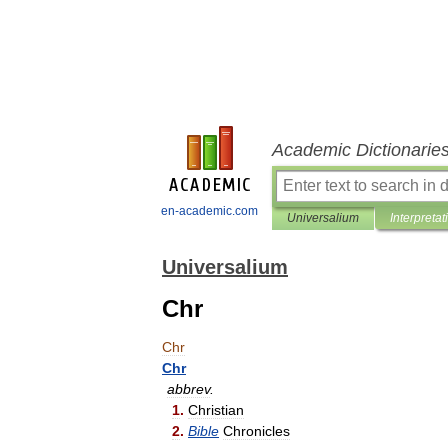
Academic Dictionarie
en-academic.com
Universalium
Interpretat
Universalium
Chr
Chr
Chr
abbrev
.
1
.
Christian
2
.
Bible
Chronicles