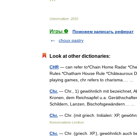
* * *
Universalium
.
2010
.
Игры ⚽
Поможем написать реферат
choux pastry
Look at other dictionaries:
CHR
— can refer to*Chain Home Radar *Cher
Rules *Chatham House Rule *Châteauroux Déol
playing games, chr refers to charisma.… 
Chr.
— Chr., 1) gewöhnlich mit bezeichnet, A
Kronen, dem Reichsapfel u.a. Geräthschaften
Schildern, Lanzen, Bischofsgewändern… 
Chr.
— Chr. (mit griech. Initialen: ΧΡ, gewö
Konversations-Lexikon
Chr.
— Chr. (griech. XP.), gewöhnlich auch b