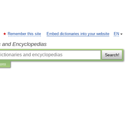
Remember this site
Embed dictionaries into your website
EN
s and Encyclopedias
Search!
ions