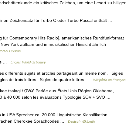
dschriftenkunde ein kritisches Zeichen, um eine Lesart zu billigen
einen Zeichensatz für Turbo C oder Turbo Pascal enthält …
ng für Contemporary Hits Radio], amerikanisches Rundfunkformat
 New York aufkam und in musikalischer Hinsicht ähnlich
versal-Lexikon
cles …
English World dictionary
s différents sujets et articles partageant un même nom. Sigles
igles de trois lettres Sigles de quatre lettres …
Wikipédia en Français
ee tsalagi / ᏣᎳᎩ Parlée aux États Unis Région Oklahoma,
00 à 40 000 selon les évaluations Typologie SOV + SVO …
 USA Sprecher ca. 20.000 Linguistische Klassifikation
 Sprachen Cherokee Sprachcodes …
Deutsch Wikipedia