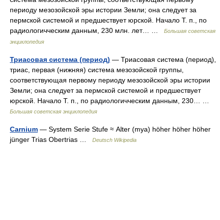
периоду мезозойской эры истории Земли; она следует за
пермской системой и предшествует юрской. Начало Т. п., по
радиологичческим данным, 230 млн. лет… …
Большая советская
энциклопедия
Триасовая система (период)
— Триасовая система (период),
триас, первая (нижняя) система мезозойской группы,
соответствующая первому периоду мезозойской эры истории
Земли; она следует за пермской системой и предшествует
юрской. Начало Т. п., по радиологичческим данным, 230… …
Большая советская энциклопедия
Carnium
— System Serie Stufe ≈ Alter (mya) höher höher höher
jünger Trias Obertrias …
Deutsch Wikipedia