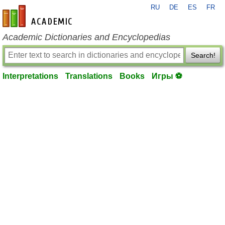
RU
DE
ES
FR
en-academic.com
Academic Dictionaries and Encyclopedias
Search!
Interpretations
Translations
Books
Игры ⚽