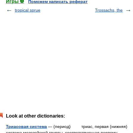
Игры ⚽
Поможем написать реферат
tropical sprue
Trossachs, the
Look at other dictionaries:
Триасовая система
— (период) триас, первая (нижняя)
система мезозойской группы, соответствующая первому