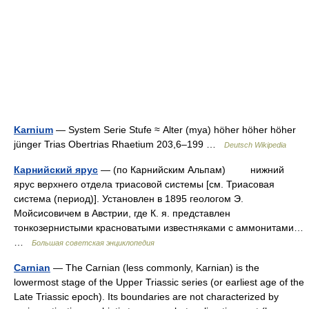
Karnium
— System Serie Stufe ≈ Alter (mya) höher höher höher
jünger Trias Obertrias Rhaetium 203,6–199 …
Deutsch Wikipedia
Карнийский ярус
— (по Карнийским Альпам) нижний
ярус верхнего отдела триасовой системы [см. Триасовая
система (период)]. Установлен в 1895 геологом Э.
Мойсисовичем в Австрии, где К. я. представлен
тонкозернистыми красноватыми известняками с аммонитами…
…
Большая советская энциклопедия
Carnian
— The Carnian (less commonly, Karnian) is the
lowermost stage of the Upper Triassic series (or earliest age of the
Late Triassic epoch). Its boundaries are not characterized by