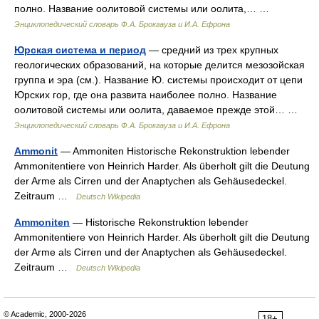
полно. Название оолитовой системы или оолита,… …
Энциклопедический словарь Ф.А. Брокгауза и И.А. Ефрона
Юрская система и период
— средний из трех крупных
геологических образований, на которые делится мезозойская
группа и эра (см.). Название Ю. системы происходит от цепи
Юрских гор, где она развита наиболее полно. Название
оолитовой системы или оолита, даваемое прежде этой… …
Энциклопедический словарь Ф.А. Брокгауза и И.А. Ефрона
Ammonit
— Ammoniten Historische Rekonstruktion lebender
Ammonitentiere von Heinrich Harder. Als überholt gilt die Deutung
der Arme als Cirren und der Anaptychen als Gehäusedeckel.
Zeitraum …
Deutsch Wikipedia
Ammoniten
— Historische Rekonstruktion lebender
Ammonitentiere von Heinrich Harder. Als überholt gilt die Deutung
der Arme als Cirren und der Anaptychen als Gehäusedeckel.
Zeitraum …
Deutsch Wikipedia
© Academic, 2000-2026
18+