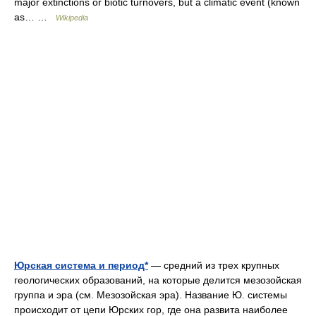
major extinctions or biotic turnovers, but a climatic event (known
as… …
Wikipedia
Юрская система и период*
— средний из трех крупных
геологических образований, на которые делится мезозойская
группа и эра (см. Мезозойская эра). Название Ю. системы
происходит от цепи Юрских гор, где она развита наиболее