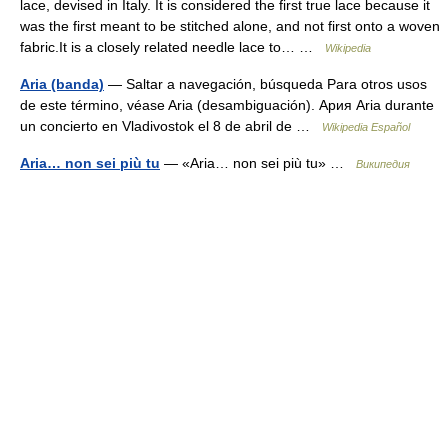
lace, devised in Italy. It is considered the first true lace because it
was the first meant to be stitched alone, and not first onto a woven
fabric.It is a closely related needle lace to… …
Wikipedia
Aria (banda)
— Saltar a navegación, búsqueda Para otros usos
de este término, véase Aria (desambiguación). Ария Aria durante
un concierto en Vladivostok el 8 de abril de …
Wikipedia Español
Aria… non sei più tu
— «Aria… non sei più tu» …
Википедия