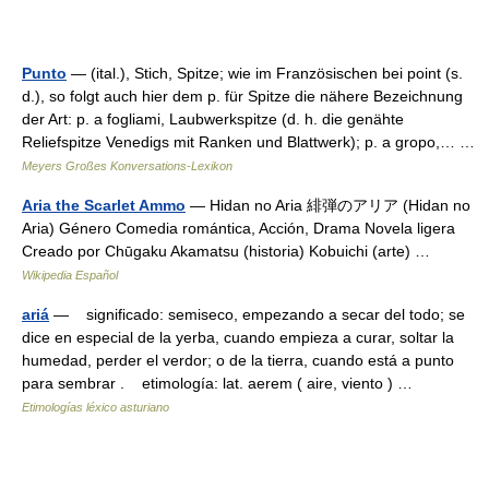
Punto
— (ital.), Stich, Spitze; wie im Französischen bei point (s.
d.), so folgt auch hier dem p. für Spitze die nähere Bezeichnung
der Art: p. a fogliami, Laubwerkspitze (d. h. die genähte
Reliefspitze Venedigs mit Ranken und Blattwerk); p. a gropo,… …
Meyers Großes Konversations-Lexikon
Aria the Scarlet Ammo
— Hidan no Aria 緋弾のアリア (Hidan no
Aria) Género Comedia romántica, Acción, Drama Novela ligera
Creado por Chūgaku Akamatsu (historia) Kobuichi (arte) …
Wikipedia Español
ariá
— significado: semiseco, empezando a secar del todo; se
dice en especial de la yerba, cuando empieza a curar, soltar la
humedad, perder el verdor; o de la tierra, cuando está a punto
para sembrar . etimología: lat. aerem ( aire, viento ) …
Etimologías léxico asturiano