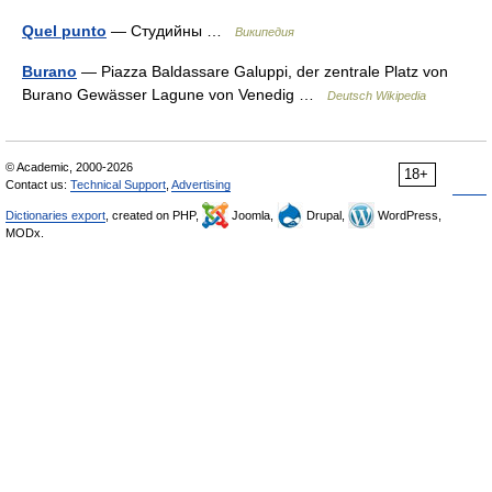
Quel punto
— Студийны …
Википедия
Burano
— Piazza Baldassare Galuppi, der zentrale Platz von
Burano Gewässer Lagune von Venedig …
Deutsch Wikipedia
© Academic, 2000-2026
18+
Contact us:
Technical Support
,
Advertising
Dictionaries export
, created on PHP,
Joomla,
Drupal,
WordPress,
MODx.