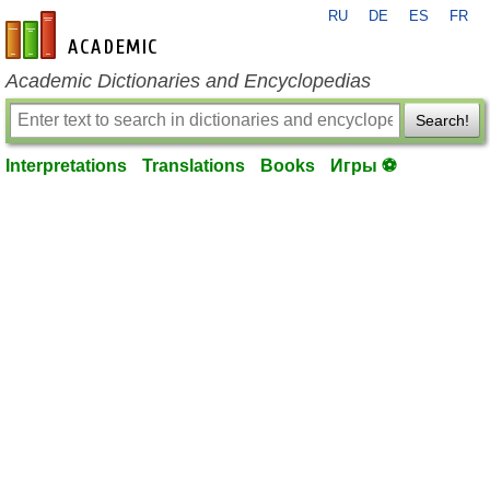
RU
DE
ES
FR
en-academic.com
Academic Dictionaries and Encyclopedias
Search!
Interpretations
Translations
Books
Игры ⚽