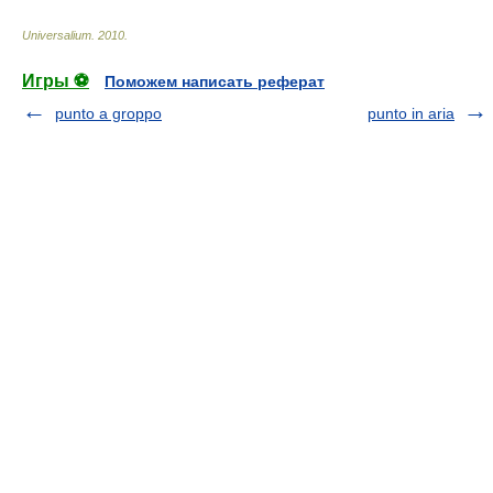
Universalium
.
2010
.
Игры ⚽
Поможем написать реферат
punto a groppo
punto in aria