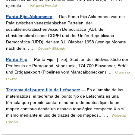
ejemplo …
Wikipedia Español
Punto-Fijo-Abkommen
— Das Punto Fijo Abkommen war ein
Pakt zwischen venezolanischen Parteien, der
sozialdemokratischen Acción Democrática (AD), der
christdemokratischen COPEI und der Unión Republicana
Democrática (URD), der am 31. Oktober 1958 (wenige Monate
nach dem… …
Deutsch Wikipedia
Punto Fijo
— Pụnto Fijo [ fixo], Stadt an der Südwestküste der
Península de Paraguaná, Venezuela, 174 700 Einwohner; Erdöl
und Erdgasexport (Pipelines vom Maracaibobecken) …
Universal-
Lexikon
Teorema del punto fijo de Lefschetz
— En el ámbito de las
matemáticas, el teorema del punto fijo de Lefschetz es una
fórmula que permite contar el número de puntos fijos de un
mapeo continuo desde un espacio topológico compacto X a sí
mismo mediante el uso de trazas de los mapeos… …
Wikipedia
Español