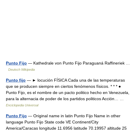
Punto Fijo
— Kathedrale von Punto Fijo Paraguaná Raffineriek …
Deutsch Wikipedia
Punto fijo
— ► locución FÍSICA Cada una de las temperaturas
que se producen siempre en ciertos fenómenos físicos. * * * ●
Punto Fijo, es el nombre de un pacto politico hecho en Venezuela,
para la alternacia de poder de los partidos politicos Acción… …
Enciclopedia Universal
Punto Fijo
— Original name in latin Punto Fijo Name in other
language Punto Fijo State code VE Continent/City
America/Caracas longitude 11.6956 latitude 70.19957 altitude 25