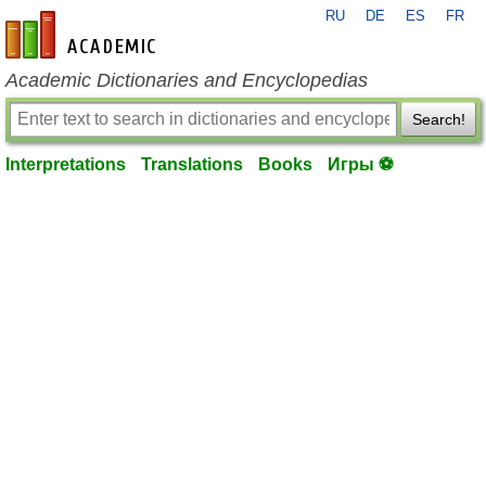
RU
DE
ES
FR
en-academic.com
Academic Dictionaries and Encyclopedias
Search!
Interpretations
Translations
Books
Игры ⚽