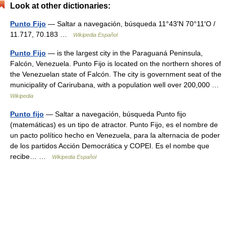
Look at other dictionaries:
Punto Fijo
— Saltar a navegación, búsqueda 11°43′N 70°11′O /
11.717, 70.183 …
Wikipedia Español
Punto Fijo
— is the largest city in the Paraguaná Peninsula,
Falcón, Venezuela. Punto Fijo is located on the northern shores of
the Venezuelan state of Falcón. The city is government seat of the
municipality of Carirubana, with a population well over 200,000 …
Wikipedia
Punto fijo
— Saltar a navegación, búsqueda Punto fijo
(matemáticas) es un tipo de atractor. Punto Fijo, es el nombre de
un pacto político hecho en Venezuela, para la alternacia de poder
de los partidos Acción Democrática y COPEI. Es el nombe que
recibe… …
Wikipedia Español