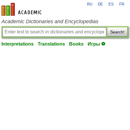
RU
DE
ES
FR
en-academic.com
Academic Dictionaries and Encyclopedias
Search!
Interpretations
Translations
Books
Игры ⚽