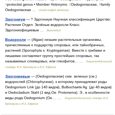
↑protoctist genus • Member Holonyms: ↑Oedogoniaceae, ↑family
Oedogoniaceae …
Useful english dictionary
Эдогониум
— ? Эдогониум Научная классификация Царство:
Растения Отдел: Зелёные водоросли Класс:
Эдогониофициевые …
Википедия
Водоросли
— (Algae) низшие растительные организмы,
причисляемые к подцарству споровых, или тайнобрачных,
растений (Sporophyta s. Kryptogamae). Вместе с грибами и
лишаями составляют группу простейших споровых, так
называемых слоевцовых, или глеофитов… …
Энциклопедический
словарь Ф.А. Брокгауза и И.А. Ефрона
Эдогониевые
— (Oedogoniaceae) сем. зеленых (см.)
водорослей (Chlorophyceae), к которому принадлежат роды
Oedogonium Link (до 140 видов), Bulbochaete Ag. (до 40 видов)
и Oedocladium Stahl (1 вид Ое. Protonema). Э., в особенности
виды рода Oedogonium (Oe.… …
Энциклопедический словарь Ф.А.
Брокгауза и И.А. Ефрона