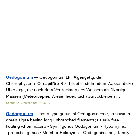
Oedogonium
— Oedogonĭum Lk., Algengattg. der
Chlorophyzeen. O. capillāre Rtz. bildet in stehendem Wasser dicke
Überzüge, die nach dem Vertrocknen des Wassers als filzartige
Massen (Meteorpapier, Wiesenleder, tuch) zurückbleiben …
Kleines Konversations-Lexikon
Oedogonium
— noun type genus of Oedogoniaceae; freshwater
green algae having long unbranched filaments; usually free
floating when mature • Syn: ↑genus Oedogonium • Hypernyms:
↑protoctist genus • Member Holonyms: ↑Oedogoniaceae, ↑family