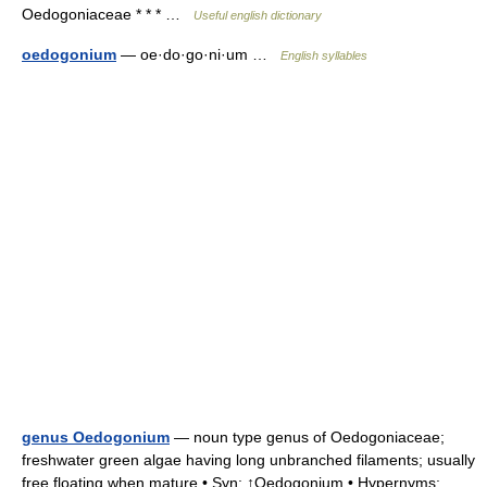
Oedogoniaceae * * * …
Useful english dictionary
oedogonium
— oe·do·go·ni·um …
English syllables
genus Oedogonium
— noun type genus of Oedogoniaceae;
freshwater green algae having long unbranched filaments; usually
free floating when mature • Syn: ↑Oedogonium • Hypernyms: