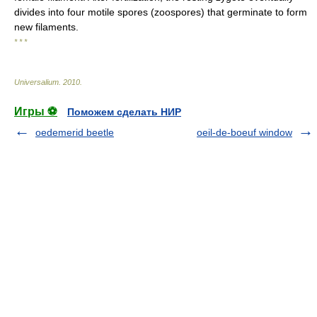
divides into four motile spores (zoospores) that germinate to form
new filaments.
* * *
Universalium
.
2010
.
Игры ⚽
Поможем сделать НИР
oedemerid beetle
oeil-de-boeuf window