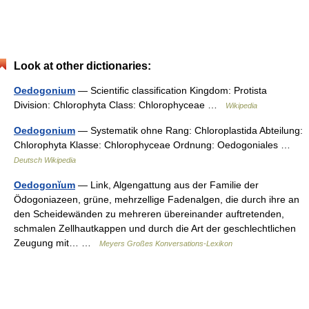
Look at other dictionaries:
Oedogonium
— Scientific classification Kingdom: Protista
Division: Chlorophyta Class: Chlorophyceae …
Wikipedia
Oedogonium
— Systematik ohne Rang: Chloroplastida Abteilung:
Chlorophyta Klasse: Chlorophyceae Ordnung: Oedogoniales …
Deutsch Wikipedia
Oedogonĭum
— Link, Algengattung aus der Familie der
Ödogoniazeen, grüne, mehrzellige Fadenalgen, die durch ihre an
den Scheidewänden zu mehreren übereinander auftretenden,
schmalen Zellhautkappen und durch die Art der geschlechtlichen
Zeugung mit… …
Meyers Großes Konversations-Lexikon