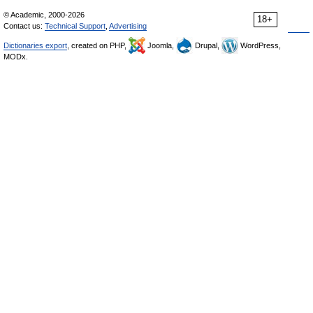
© Academic, 2000-2026
18+
Contact us:
Technical Support
,
Advertising
Dictionaries export
, created on PHP,
Joomla,
Drupal,
WordPress,
MODx.