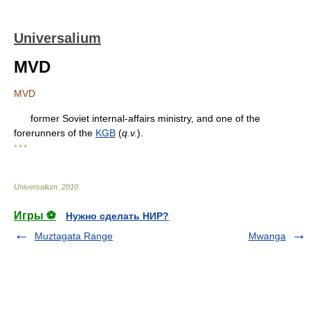
Universalium
MVD
MVD
former Soviet internal-affairs ministry, and one of the
forerunners of the
KGB
(
q.v.
).
* * *
Universalium
.
2010
.
Игры ⚽
Нужно сделать НИР?
Muztagata Range
Mwanga