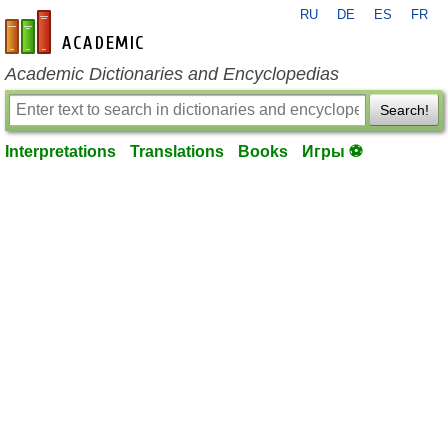
RU
DE
ES
FR
en-academic.com
Academic Dictionaries and Encyclopedias
Search!
Interpretations
Translations
Books
Игры ⚽