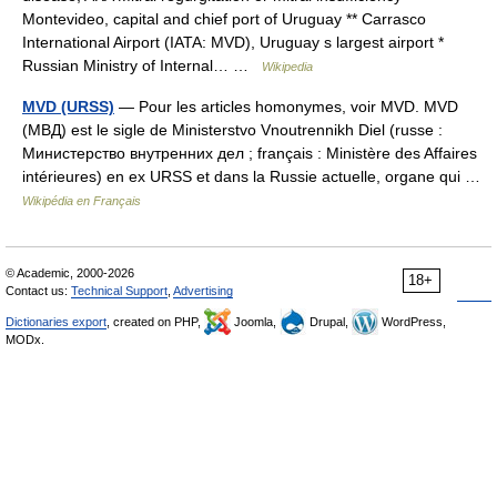
Montevideo, capital and chief port of Uruguay ** Carrasco
International Airport (IATA: MVD), Uruguay s largest airport *
Russian Ministry of Internal… …
Wikipedia
MVD (URSS)
— Pour les articles homonymes, voir MVD. MVD
(МВД) est le sigle de Ministerstvo Vnoutrennikh Diel (russe :
Министерство внутренних дел ; français : Ministère des Affaires
intérieures) en ex URSS et dans la Russie actuelle, organe qui …
Wikipédia en Français
© Academic, 2000-2026
18+
Contact us:
Technical Support
,
Advertising
Dictionaries export
, created on PHP,
Joomla,
Drupal,
WordPress,
MODx.