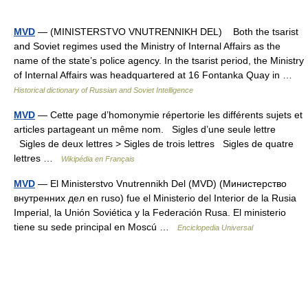
MVD
— (MINISTERSTVO VNUTRENNIKH DEL) Both the tsarist
and Soviet regimes used the Ministry of Internal Affairs as the
name of the state’s police agency. In the tsarist period, the Ministry
of Internal Affairs was headquartered at 16 Fontanka Quay in …
Historical dictionary of Russian and Soviet Intelligence
MVD
— Cette page d’homonymie répertorie les différents sujets et
articles partageant un même nom. Sigles d’une seule lettre
Sigles de deux lettres > Sigles de trois lettres Sigles de quatre
lettres …
Wikipédia en Français
MVD
— El Ministerstvo Vnutrennikh Del (MVD) (Министерство
внутренних дел en ruso) fue el Ministerio del Interior de la Rusia
Imperial, la Unión Soviética y la Federación Rusa. El ministerio
tiene su sede principal en Moscú …
Enciclopedia Universal