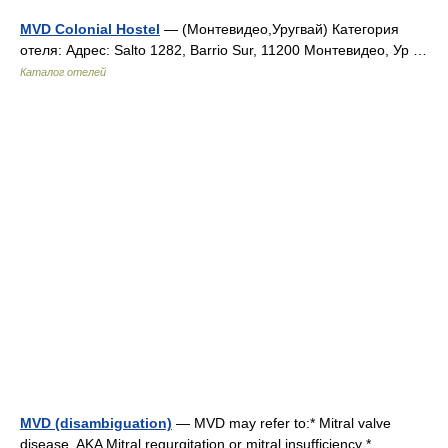
MVD Colonial Hostel
— (Монтевидео,Уругвай) Категория
отеля: Адрес: Salto 1282, Barrio Sur, 11200 Монтевидео, Ур …
Каталог отелей
MVD (disambiguation)
— MVD may refer to:* Mitral valve
disease, AKA Mitral regurgitation or mitral insufficiency *