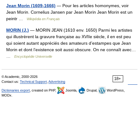
Jean Morin (1609-1666)
— Pour les articles homonymes, voir
Jean Morin. Cornelius Jansen par Jean Morin Jean Morin est un
peintr …
Wikipédia en Français
MORIN (J.)
— MORIN JEAN (1610 env. 1650) Parmi les artistes
qui illustrèrent la gravure française au XVIIe siècle, il en est peu
qui soient autant appréciés des amateurs d’estampes que Jean
Morin et dont l’existence soit aussi obscure. On ne connaît avec…
…
Encyclopédie Universelle
© Academic, 2000-2026
18+
Contact us:
Technical Support
,
Advertising
Dictionaries export
, created on PHP,
Joomla,
Drupal,
WordPress,
MODx.