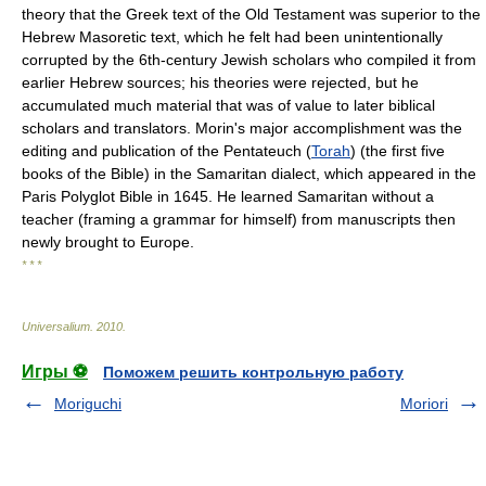
theory that the Greek text of the Old Testament was superior to the
Hebrew Masoretic text, which he felt had been unintentionally
corrupted by the 6th-century Jewish scholars who compiled it from
earlier Hebrew sources; his theories were rejected, but he
accumulated much material that was of value to later biblical
scholars and translators. Morin's major accomplishment was the
editing and publication of the Pentateuch (
Torah
) (the first five
books of the Bible) in the Samaritan dialect, which appeared in the
Paris Polyglot Bible in 1645. He learned Samaritan without a
teacher (framing a grammar for himself) from manuscripts then
newly brought to Europe.
* * *
Universalium
.
2010
.
Игры ⚽
Поможем решить контрольную работу
Moriguchi
Moriori