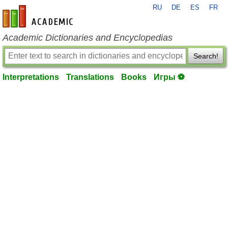
RU
DE
ES
FR
en-academic.com
Academic Dictionaries and Encyclopedias
Search!
Interpretations
Translations
Books
Игры ⚽