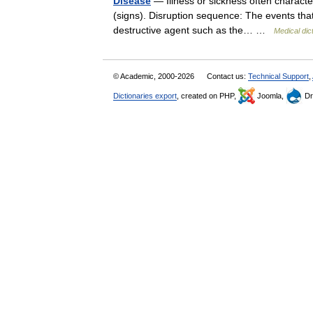
Disease
— Illness or sickness often characte
(signs). Disruption sequence: The events that
destructive agent such as the… …
Medical dic
© Academic, 2000-2026
Contact us:
Technical Support
,
Dictionaries export
, created on PHP,
Joomla,
Dr