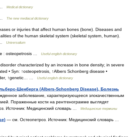
s …
Medical dictionary
s …
The new mediacal dictionary
eases or injuries that affect human bones (bone). Diseases and
alities of the human skeletal system (skeletal system, human).
,… …
Universalium
e : osteopetrosis …
Useful english dictionary
isorder characterized by an increase in bone density; in severe
ted • Syn: ↑osteopetrosis, ↑Albers Schonberg disease •
order, ↑genetic… …
Useful english dictionary
Альберс-Шенберга (Albers-Schonberg Disease), Болезнь
денное заболевание, характеризующееся злокачественным
мией. Пораженные кости на рентгенограмме выглядят
оз. Источник: Медицинский словарь …
Медицинские термины
se)
— см. Остеопетроз. Источник: Медицинский словарь …