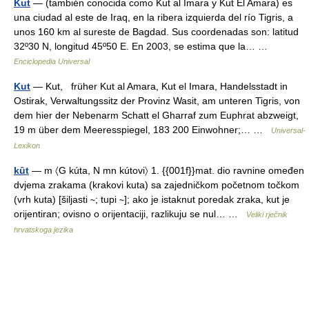
Kut
— (también conocida como Kut al Imara y Kut El Amara) es
una ciudad al este de Iraq, en la ribera izquierda del río Tigris, a
unos 160 km al sureste de Bagdad. Sus coordenadas son: latitud
32º30 N, longitud 45º50 E. En 2003, se estima que la… …
Enciclopedia Universal
Kut
— Kut, früher Kut al Amara, Kut el Imara, Handelsstadt in
Ostirak, Verwaltungssitz der Provinz Wasit, am unteren Tigris, von
dem hier der Nebenarm Schatt el Gharraf zum Euphrat abzweigt,
19 m über dem Meeresspiegel, 183 200 Einwohner;… …
Universal-
Lexikon
kȗt
— m 〈G kúta, N mn kútovi〉 1. {{001f}}mat. dio ravnine omeđen
dvjema zrakama (krakovi kuta) sa zajedničkom početnom točkom
(vrh kuta) [šiljasti ∼; tupi ∼]; ako je istaknut poredak zraka, kut je
orijentiran; ovisno o orijentaciji, razlikuju se nul… …
Veliki rječnik
hrvatskoga jezika