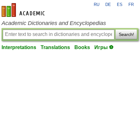
RU
DE
ES
FR
en-academic.com
Academic Dictionaries and Encyclopedias
Search!
Interpretations
Translations
Books
Игры ⚽