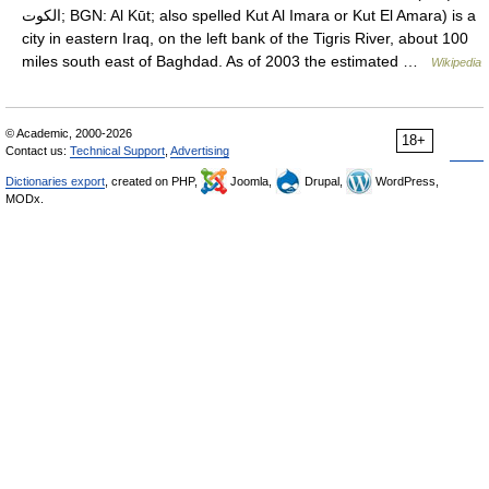
الكوت; BGN: Al Kūt; also spelled Kut Al Imara or Kut El Amara) is a
city in eastern Iraq, on the left bank of the Tigris River, about 100
miles south east of Baghdad. As of 2003 the estimated …
Wikipedia
© Academic, 2000-2026
18+
Contact us:
Technical Support
,
Advertising
Dictionaries export
, created on PHP,
Joomla,
Drupal,
WordPress,
MODx.