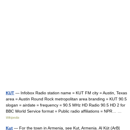
KUT
— Infobox Radio station name = KUT FM city = Austin, Texas
area = Austin Round Rock metropolitan area branding = KUT 90.5
slogan = airdate = frequency = 90.5 MHz HD Radio 90.5 HD 2 for
BBC World Service format = Public radio affiliations = NPR… …
Wikipedia
Kut
— For the town in Armenia, see Kut, Armenia. Al Kūt (ArB|