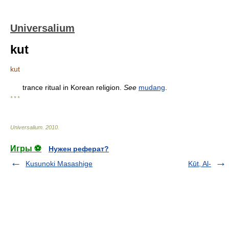
Universalium
kut
kut
trance ritual in Korean religion.
See
mudang
.
* * *
Universalium
.
2010
.
Игры ⚽
Нужен реферат?
Kusunoki Masashige
Kūt, Al-