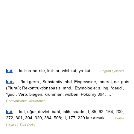
kut
— kut·na·ho·rite; kut·tar; whil·kut; ya·kut; …
English syllables
kut-
— *kut germ., Substantiv: nhd. Eingeweide, Innerei; ne. guts
(Plural); Rekontruktionsbasis: mnd.; Etymologie: s. ing. *geud ,
*gud , Verb, biegen, krümmen, wölben, Pokorny 394; …
Germanisches Wörterbuch
kut
— kut, uğur, devlet, baht, talih, saadet, I, 85, 92, 164, 200,
272, 301, 304, 320, 384. 508; II, 177. 229 kut almak …
Divan-i
Luqat-i it-Türk Dizini