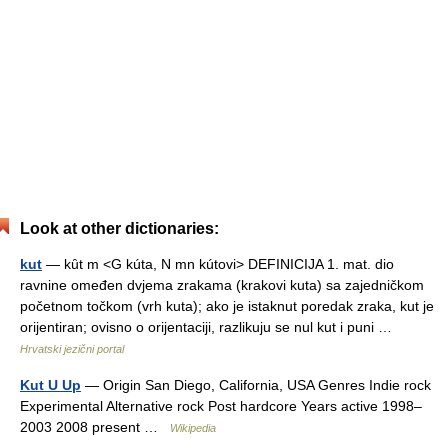
Look at other dictionaries:
kut
— kȗt m <G kúta, N mn kútovi> DEFINICIJA 1. mat. dio
ravnine omeđen dvjema zrakama (krakovi kuta) sa zajedničkom
početnom točkom (vrh kuta); ako je istaknut poredak zraka, kut je
orijentiran; ovisno o orijentaciji, razlikuju se nul kut i puni …
Hrvatski jezični portal
Kut U Up
— Origin San Diego, California, USA Genres Indie rock
Experimental Alternative rock Post hardcore Years active 1998–
2003 2008 present …
Wikipedia