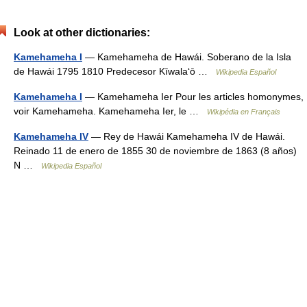
Look at other dictionaries:
Kamehameha I
— Kamehameha de Hawái. Soberano de la Isla
de Hawái 1795 1810 Predecesor Kīwalaʻō …
Wikipedia Español
Kamehameha I
— Kamehameha Ier Pour les articles homonymes,
voir Kamehameha. Kamehameha Ier, le …
Wikipédia en Français
Kamehameha IV
— Rey de Hawái Kamehameha IV de Hawái.
Reinado 11 de enero de 1855 30 de noviembre de 1863 (8 años)
N …
Wikipedia Español