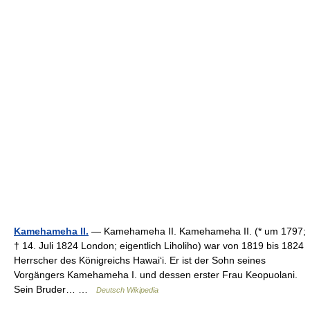
Kamehameha II.
— Kamehameha II. Kamehameha II. (* um 1797;
† 14. Juli 1824 London; eigentlich Liholiho) war von 1819 bis 1824
Herrscher des Königreichs Hawaiʻi. Er ist der Sohn seines
Vorgängers Kamehameha I. und dessen erster Frau Keopuolani.
Sein Bruder… …
Deutsch Wikipedia