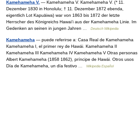
Kamehameha V.
— Kamehameha V. Kamehameha V. (* 11.
Dezember 1830 in Honolulu; † 11. Dezember 1872 ebenda,
eigentlich Lot Kapuāiwa) war von 1863 bis 1872 der letzte
Herrscher des Königreichs Hawaiʻi aus der Kamehameha Linie. Im
Gedenken an seinen in jungen Jahren …
Deutsch Wikipedia
Kamehameha
— puede referirse a: Casa Real de Kamehameha
Kamehameha I, el primer rey de Hawái. Kamehameha II
Kamehameha III Kamehameha IV Kamehameha V Otras personas
Albert Kamehameha (1858 1862), príncipe de Hawái. Otros usos
Día de Kamehameha, un día festivo …
Wikipedia Español