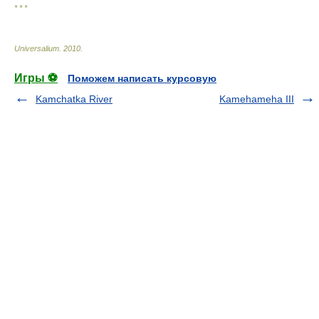
* * *
Universalium
.
2010
.
Игры ⚽
Поможем написать курсовую
Kamchatka River
Kamehameha III