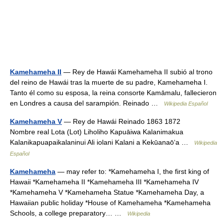
Kamehameha II
— Rey de Hawái Kamehameha II subió al trono
del reino de Hawái tras la muerte de su padre, Kamehameha I.
Tanto él como su esposa, la reina consorte Kamāmalu, fallecieron
en Londres a causa del sarampión. Reinado …
Wikipedia Español
Kamehameha V
— Rey de Hawái Reinado 1863 1872
Nombre real Lota (Lot) Liholiho Kapuāiwa Kalanimakua
Kalanikapuapaikalaninui Ali iolani Kalani a Kekūanaō‘a …
Wikipedia
Español
Kamehameha
— may refer to: *Kamehameha I, the first king of
Hawaii *Kamehameha II *Kamehameha III *Kamehameha IV
*Kamehameha V *Kamehameha Statue *Kamehameha Day, a
Hawaiian public holiday *House of Kamehameha *Kamehameha
Schools, a college preparatory… …
Wikipedia