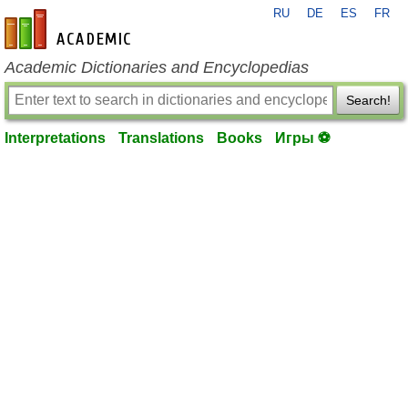
RU
DE
ES
FR
en-academic.com
Academic Dictionaries and Encyclopedias
Search!
Interpretations
Translations
Books
Игры ⚽