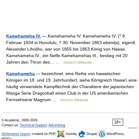
Kamehameha IV.
— Kamehameha IV. Kamehameha IV. (* 9.
Februar 1834 in Honolulu; † 30. November 1863 ebenda), eigentl.
Alexander Liholiho, war von 1855 bis 1863 König von Hawaii.
Kamehameha IV., ein Neffe Kamehamehas III., bestieg mit 20
Jahren den Thron des… …
Deutsch Wikipedia
Kamehameha
— bezeichnet: eine Reihe von hawaiischen
Königen im 18. und 19. Jahrhundert, siehe Königreich Hawaiʻi eine
häufig verwendete Kampftechnik der Charaktere der japanischen
Manga Serie Dragonball einen Club in der US amerikanischen
Fernsehserie Magnum …
Deutsch Wikipedia
© Academic, 2000-2026
18+
Contact us:
Technical Support
,
Advertising
Dictionaries export
, created on PHP,
Joomla,
Drupal,
WordPress,
MODx.