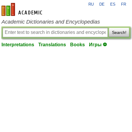
RU
DE
ES
FR
en-academic.com
Academic Dictionaries and Encyclopedias
Search!
Interpretations
Translations
Books
Игры ⚽