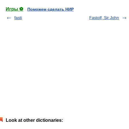
Игры ⚽
Поможем сделать НИР
fasti
Fastolf, Sir John
Look at other dictionaries: