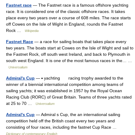
Fastnet race
— The Fastnet race is a famous offshore yachting
race. It is considered one of the classic offshore races. It takes
place every two years over a course of 608 miles. The race starts
off Cowes on the Isle of Wight in England, rounds the Fastnet
Rock …
Wikipedia
Fastnet Race
— a race for sailing boats that takes place every
two years. The boats start at Cowes on the Isle of Wight and sail to
the Fastnet Rock, off south west Ireland, and back to Plymouth in
south west England. It is one of the most famous races in the… …
Universalium
Admiral's Cup
— ▪ yachting racing trophy awarded to the
winner of a biennial international competition among teams of
sailing yachts; it was established in 1957 by the Royal Ocean
Racing Club (RORC) of Great Britain. Teams of three yachts rated
at 25 to 70 …
Universalium
Admiral's Cup
— Admiral s Cup, the an international sailing
competition held off the British coast every two years and
consisting of four races, including the fastnet Cup Race …
Dictionary of contemporary English