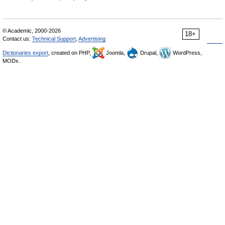
© Academic, 2000-2026
18+
Contact us:
Technical Support
,
Advertising
Dictionaries export
, created on PHP,
Joomla,
Drupal,
WordPress,
MODx.