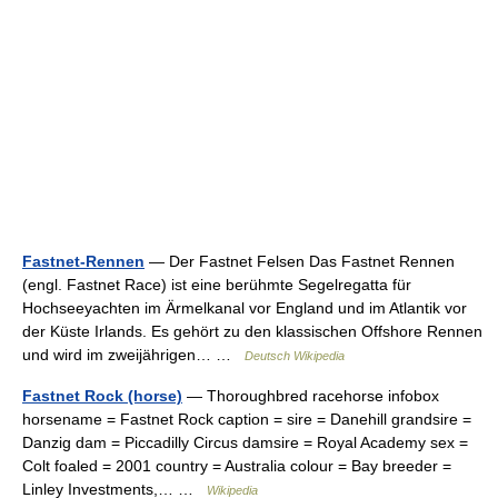
Fastnet-Rennen
— Der Fastnet Felsen Das Fastnet Rennen
(engl. Fastnet Race) ist eine berühmte Segelregatta für
Hochseeyachten im Ärmelkanal vor England und im Atlantik vor
der Küste Irlands. Es gehört zu den klassischen Offshore Rennen
und wird im zweijährigen… …
Deutsch Wikipedia
Fastnet Rock (horse)
— Thoroughbred racehorse infobox
horsename = Fastnet Rock caption = sire = Danehill grandsire =
Danzig dam = Piccadilly Circus damsire = Royal Academy sex =
Colt foaled = 2001 country = Australia colour = Bay breeder =
Linley Investments,… …
Wikipedia