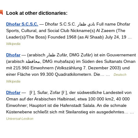
Look at other dictionaries:
Dhofar S.C.S.C.
— Dhofar S.C.S.C. نادي ظفار Full name Dhofar
Sports, Cultural, and Social Club Nickname(s) Al Zaeem (The
Leader(s)/The Boss) Founded 1968 (as Al Shaab) July 24, 19 …
Wikipedia
Dhofar
— (arabisch ‏ظفار‎ Zufār, DMG Ẓufār) ist ein Gouvernement
(arabisch ‏محافظة‎, DMG muḥafaẓa) im Süden des Sultanats Oman
mit 215.960 Einwohnern (Volkszählung 7. Dezember 2003) und
einer Fläche von 99.300 Quadratkilometern. Die… …
Deutsch
Wikipedia
Dhofar
— [ȓ ], Sufar, Zofar [ȓ ], der südwestliche Landesteil von
Oman auf der Arabischen Halbinsel, etwa 100 000 km2, 40 000
Einwohner; Hauptort ist die Hafenstadt Salala. An die schmale
Küstenebene schließt sich mit Steilanstieg ein ausgedehntes… …
Universal-Lexikon