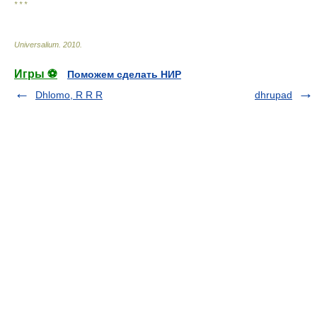
* * *
Universalium
.
2010
.
Игры ⚽
Поможем сделать НИР
Dhlomo, R R R
dhrupad