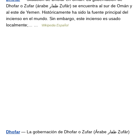
Dhofar o Zufar (árabe ظفار Ẓufār) se encuentra al sur de Omán y
al este de Yemen. Históricamente ha sido la fuente principal del
incienso en el mundo. Sin embargo, este incienso es usado
localmente;… …
Wikipedia Español
Dhofar
— La gobernación de Dhofar o Zufar (Árabe ظفار Ẓufār)