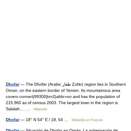
Dhofar
— The Dhofar (Arabic ظفار Ẓufār) region lies in Southern
Oman, on the eastern border of Yemen. Its mountainous area
covers convert|99300|km2|abbr=on and has the population of
215,960 as of census 2003. The largest town in the region is
Salalah.… …
Wikipedia
Dhofar
— 18° N 54° E / 18, 54 …
Wikipédia en Français
Dhofar
— Situación de Dhofar en Omán. La gobernación de