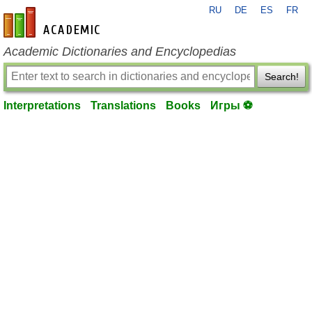
RU
DE
ES
FR
en-academic.com
Academic Dictionaries and Encyclopedias
Search!
Interpretations
Translations
Books
Игры ⚽