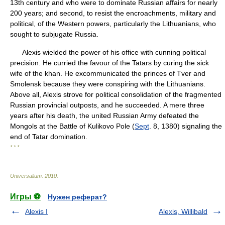
13th century and who were to dominate Russian affairs for nearly
200 years; and second, to resist the encroachments, military and
political, of the Western powers, particularly the Lithuanians, who
sought to subjugate Russia.
Alexis wielded the power of his office with cunning political
precision. He curried the favour of the Tatars by curing the sick
wife of the khan. He excommunicated the princes of Tver and
Smolensk because they were conspiring with the Lithuanians.
Above all, Alexis strove for political consolidation of the fragmented
Russian provincial outposts, and he succeeded. A mere three
years after his death, the united Russian Army defeated the
Mongols at the Battle of Kulikovo Pole (
Sept
. 8, 1380) signaling the
end of Tatar domination.
* * *
Universalium
.
2010
.
Игры ⚽
Нужен реферат?
Alexis I
Alexis, Willibald