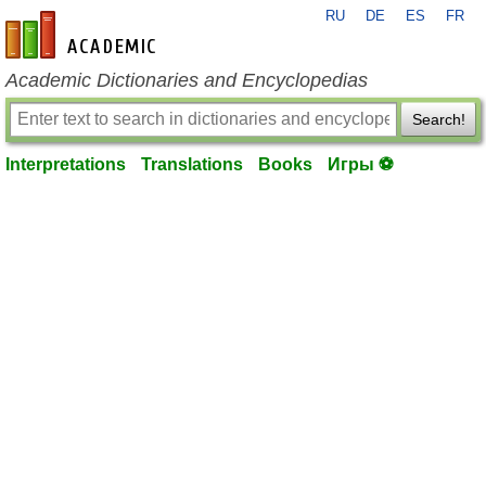
RU
DE
ES
FR
en-academic.com
Academic Dictionaries and Encyclopedias
Search!
Interpretations
Translations
Books
Игры ⚽