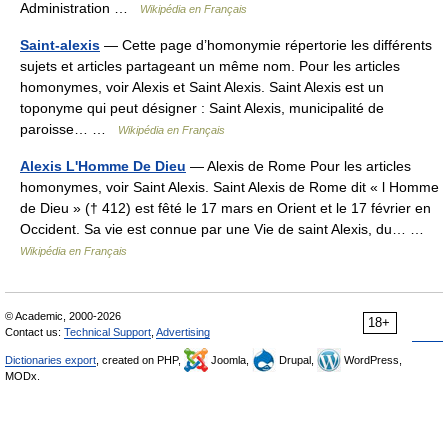
Administration …
Wikipédia en Français
Saint-alexis
— Cette page d’homonymie répertorie les différents
sujets et articles partageant un même nom. Pour les articles
homonymes, voir Alexis et Saint Alexis. Saint Alexis est un
toponyme qui peut désigner : Saint Alexis, municipalité de
paroisse… …
Wikipédia en Français
Alexis L'Homme De Dieu
— Alexis de Rome Pour les articles
homonymes, voir Saint Alexis. Saint Alexis de Rome dit « l Homme
de Dieu » († 412) est fêté le 17 mars en Orient et le 17 février en
Occident. Sa vie est connue par une Vie de saint Alexis, du… …
Wikipédia en Français
© Academic, 2000-2026
18+
Contact us:
Technical Support
,
Advertising
Dictionaries export
, created on PHP,
Joomla,
Drupal,
WordPress,
MODx.