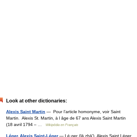
Look at other dictionaries:
Alexis Saint Martin
— Pour l’article homonyme, voir Saint
Martin. Alexis St. Martin, à l âge de 67 ans Alexis Saint Martin
(18 avril 1794 – …
Wikipédia en Français
Léger, Alexis Saint-Léger
— Lé·ger (lā zhāʹ), Alexis Saint Léger.