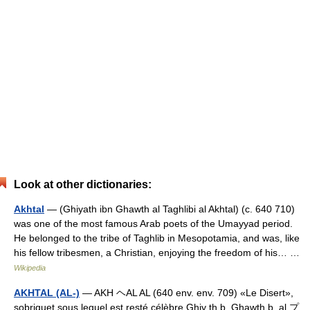
Look at other dictionaries:
Akhtal
— (Ghiyath ibn Ghawth al Taghlibi al Akhtal) (c. 640 710)
was one of the most famous Arab poets of the Umayyad period.
He belonged to the tribe of Taghlib in Mesopotamia, and was, like
his fellow tribesmen, a Christian, enjoying the freedom of his… …
Wikipedia
AKHTAL (AL-)
— AKH ヘAL AL (640 env. env. 709) «Le Disert»,
sobriquet sous lequel est resté célèbre Ghiy th b. Ghawth b. al プ