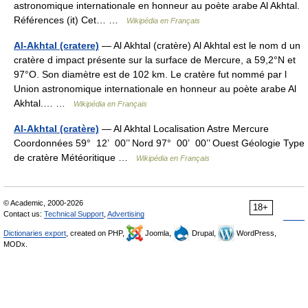
astronomique internationale en honneur au poète arabe Al Akhtal.
Références (it) Cet… …
Wikipédia en Français
Al-Akhtal (cratere)
— Al Akhtal (cratère) Al Akhtal est le nom d un
cratère d impact présente sur la surface de Mercure, a 59,2°N et
97°O. Son diamètre est de 102 km. Le cratère fut nommé par l
Union astronomique internationale en honneur au poète arabe Al
Akhtal.… …
Wikipédia en Français
Al-Akhtal (cratère)
— Al Akhtal Localisation Astre Mercure
Coordonnées 59° 12’ 00’’ Nord 97° 00’ 00’’ Ouest Géologie Type
de cratère Météoritique …
Wikipédia en Français
© Academic, 2000-2026
18+
Contact us:
Technical Support
,
Advertising
Dictionaries export
, created on PHP,
Joomla,
Drupal,
WordPress,
MODx.