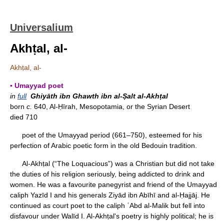
Universalium
Akhṭal, al-
Akhṭal, al-
▪ Umayyad poet
in
full
Ghiyāth ibn Ghawth ibn al-Ṣalt al-Akhṭal
born
c.
640, Al-Ḥīrah, Mesopotamia, or the Syrian Desert
died 710
poet of the Umayyad period (661–750), esteemed for his
perfection of Arabic poetic form in the old Bedouin tradition.
Al-Akhṭal (“The Loquacious”) was a Christian but did not take
the duties of his religion seriously, being addicted to drink and
women. He was a favourite panegyrist and friend of the Umayyad
caliph Yazīd I and his generals Ziyād ibn Abīhī and al-Ḥajjāj. He
continued as court poet to the caliph ʿAbd al-Malik but fell into
disfavour under Walīd I. Al-Akhṭal's poetry is highly political; he is