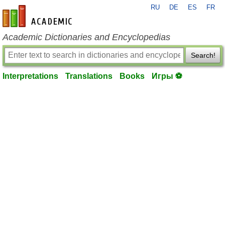
RU
DE
ES
FR
en-academic.com
Academic Dictionaries and Encyclopedias
Search!
Interpretations
Translations
Books
Игры ⚽