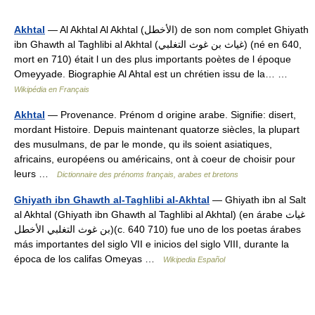
Akhtal
— Al Akhtal Al Akhtal (الأخطل) de son nom complet Ghiyath
ibn Ghawth al Taghlibi al Akhtal (غياث بن غوث التغلبي) (né en 640,
mort en 710) était l un des plus importants poètes de l époque
Omeyyade. Biographie Al Ahtal est un chrétien issu de la… …
Wikipédia en Français
Akhtal
— Provenance. Prénom d origine arabe. Signifie: disert,
mordant Histoire. Depuis maintenant quatorze siècles, la plupart
des musulmans, de par le monde, qu ils soient asiatiques,
africains, européens ou américains, ont à coeur de choisir pour
leurs …
Dictionnaire des prénoms français, arabes et bretons
Ghiyath ibn Ghawth al-Taghlibi al-Akhtal
— Ghiyath ibn al Salt
al Akhtal (Ghiyath ibn Ghawth al Taghlibi al Akhtal) (en árabe غياث
بن غوث التغلبي الأخطل)(c. 640 710) fue uno de los poetas árabes
más importantes del siglo VII e inicios del siglo VIII, durante la
época de los califas Omeyas …
Wikipedia Español