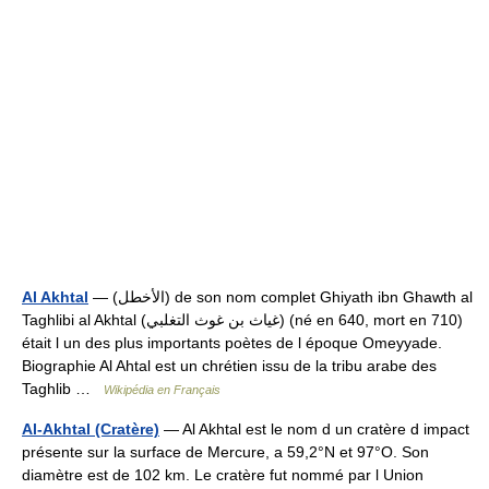
Al Akhtal
— (الأخطل) de son nom complet Ghiyath ibn Ghawth al
Taghlibi al Akhtal (غياث بن غوث التغلبي) (né en 640, mort en 710)
était l un des plus importants poètes de l époque Omeyyade.
Biographie Al Ahtal est un chrétien issu de la tribu arabe des
Taghlib …
Wikipédia en Français
Al-Akhtal (Cratère)
— Al Akhtal est le nom d un cratère d impact
présente sur la surface de Mercure, a 59,2°N et 97°O. Son
diamètre est de 102 km. Le cratère fut nommé par l Union