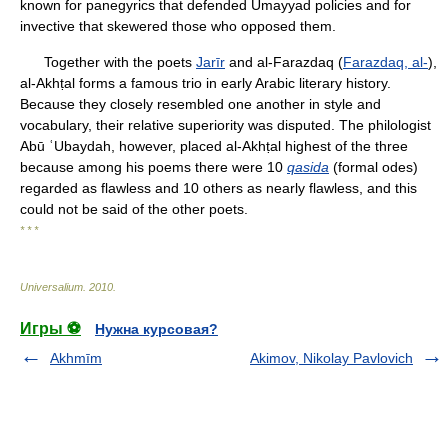
known for panegyrics that defended Umayyad policies and for
invective that skewered those who opposed them.
Together with the poets
Jarīr
and al-Farazdaq (
Farazdaq, al-
),
al-Akhṭal forms a famous trio in early Arabic literary history.
Because they closely resembled one another in style and
vocabulary, their relative superiority was disputed. The philologist
Abū ʿUbaydah, however, placed al-Akhṭal highest of the three
because among his poems there were 10
qasida
(formal odes)
regarded as flawless and 10 others as nearly flawless, and this
could not be said of the other poets.
* * *
Universalium
.
2010
.
Игры ⚽
Нужна курсовая?
Akhmīm
Akimov, Nikolay Pavlovich