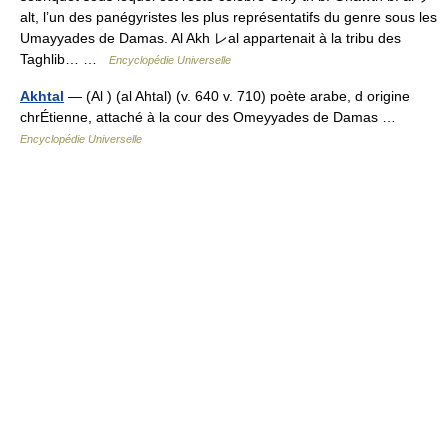
alt, l’un des panégyristes les plus représentatifs du genre sous les
Umayyades de Damas. Al Akh レal appartenait à la tribu des
Taghlib… …
Encyclopédie Universelle
Akhtal
— (Al ) (al Ahtal) (v. 640 v. 710) poète arabe, d origine
chrÉtienne, attaché à la cour des Omeyyades de Damas …
Encyclopédie Universelle