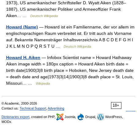
1973), US amerikanischer Schriftsteller D. Wyatt Aiken (1828–
1887), US amerikanischer Politiker und Armeeoffizier Frank
Aiken… …
Deutsch Wikipedia
Howard (Name)
— Howard ist ein Familienname, der vor allem im
englischsprachigen Raum verbreitet ist. Er tritt auch als Vorname
auf. Bekannte Namensträger Inhaltsverzeichnis A B C D E F G H I
J K L M N O P Q R S T U …
Deutsch Wikipedia
Howard H. Aiken
— Infobox Scientist name = Howard Hathaway
Aiken image width = 180px caption = Howard Aiken birth date =
birth date|1900|3|8 birth place = Hoboken, New Jersey death date
= death date and age|1973|3|14|1900|3|8 death place = St. Louis,
Missouri… …
Wikipedia
© Academic, 2000-2026
18+
Contact us:
Technical Support
,
Advertising
Dictionaries export
, created on PHP,
Joomla,
Drupal,
WordPress,
MODx.