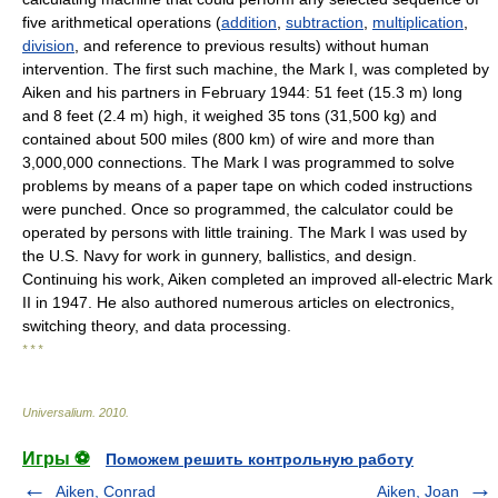
five arithmetical operations (
addition
,
subtraction
,
multiplication
,
division
, and reference to previous results) without human
intervention. The first such machine, the Mark I, was completed by
Aiken and his partners in February 1944: 51 feet (15.3 m) long
and 8 feet (2.4 m) high, it weighed 35 tons (31,500 kg) and
contained about 500 miles (800 km) of wire and more than
3,000,000 connections. The Mark I was programmed to solve
problems by means of a paper tape on which coded instructions
were punched. Once so programmed, the calculator could be
operated by persons with little training. The Mark I was used by
the U.S. Navy for work in gunnery, ballistics, and design.
Continuing his work, Aiken completed an improved all-electric Mark
II in 1947. He also authored numerous articles on electronics,
switching theory, and data processing.
* * *
Universalium
.
2010
.
Игры ⚽
Поможем решить контрольную работу
Aiken, Conrad
Aiken, Joan