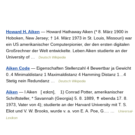
Howard H. Aiken
— Howard Hathaway Aiken (* 8. März 1900 in
Hoboken, New Jersey; † 14. März 1973 in St. Louis, Missouri) war
ein US amerikanischer Computerpionier, der den ersten digitalen
Großrechner der Welt entwickelte. Leben Aiken studierte an der
University of …
Deutsch Wikipedia
Aiken Code
— Eigenschaften Stellenzahl 4 Bewertbar ja Gewicht
0..4 Minimaldistanz 1 Maximaldistanz 4 Hamming Distanz 1…4
Stetig nein Redundanz …
Deutsch Wikipedia
Aiken
— I Aiken [ eɪkɪn], 1) Conrad Potter, amerikanischer
Schriftsteller, * Savannah (Georgia) 5. 8. 1889, ✝ ebenda 17. 8.
1973, Vater von 4); studierte an der Harvard University mit T. S.
Eliot und V. W. Brooks, wurde v. a. von E. A. Poe, G.… …
Universal-
Lexikon