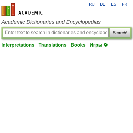
RU
DE
ES
FR
en-academic.com
Academic Dictionaries and Encyclopedias
Search!
Interpretations
Translations
Books
Игры ⚽