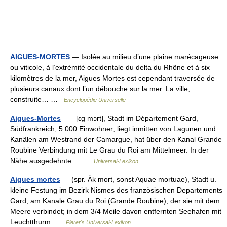
AIGUES-MORTES
— Isolée au milieu d’une plaine marécageuse
ou viticole, à l’extrémité occidentale du delta du Rhône et à six
kilomètres de la mer, Aigues Mortes est cependant traversée de
plusieurs canaux dont l’un débouche sur la mer. La ville,
construite… …
Encyclopédie Universelle
Aigues-Mortes
— [ɛg mɔrt], Stadt im Département Gard,
Südfrankreich, 5 000 Einwohner; liegt inmitten von Lagunen und
Kanälen am Westrand der Camargue, hat über den Kanal Grande
Roubine Verbindung mit Le Grau du Roi am Mittelmeer. In der
Nähe ausgedehnte… …
Universal-Lexikon
Aigues mortes
— (spr. Äk mort, sonst Aquae mortuae), Stadt u.
kleine Festung im Bezirk Nismes des französischen Departements
Gard, am Kanale Grau du Roi (Grande Roubine), der sie mit dem
Meere verbindet; in dem 3/4 Meile davon entfernten Seehafen mit
Leuchtthurm …
Pierer's Universal-Lexikon