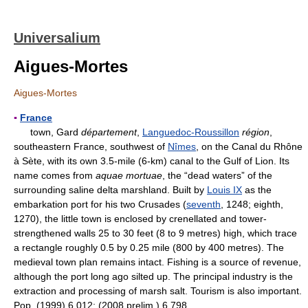
Universalium
Aigues-Mortes
Aigues-Mortes
▪
France
town, Gard
département
,
Languedoc-Roussillon
région
,
southeastern France, southwest of
Nîmes
, on the Canal du Rhône
à Sète, with its own 3.5-mile (6-km) canal to the Gulf of Lion. Its
name comes from
aquae mortuae
, the “dead waters” of the
surrounding saline delta marshland. Built by
Louis IX
as the
embarkation port for his two Crusades (
seventh
, 1248; eighth,
1270), the little town is enclosed by crenellated and tower-
strengthened walls 25 to 30 feet (8 to 9 metres) high, which trace
a rectangle roughly 0.5 by 0.25 mile (800 by 400 metres). The
medieval town plan remains intact. Fishing is a source of revenue,
although the port long ago silted up. The principal industry is the
extraction and processing of marsh salt. Tourism is also important.
Pop. (1999) 6,012; (2008 prelim.) 6,798.