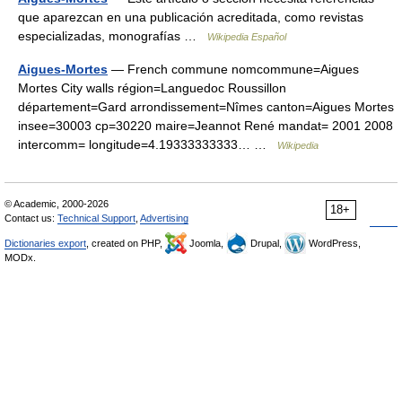
que aparezcan en una publicación acreditada, como revistas
especializadas, monografías …
Wikipedia Español
Aigues-Mortes
— French commune nomcommune=Aigues
Mortes City walls région=Languedoc Roussillon
département=Gard arrondissement=Nîmes canton=Aigues Mortes
insee=30003 cp=30220 maire=Jeannot René mandat= 2001 2008
intercomm= longitude=4.19333333333… …
Wikipedia
© Academic, 2000-2026
18+
Contact us:
Technical Support
,
Advertising
Dictionaries export
, created on PHP,
Joomla,
Drupal,
WordPress,
MODx.