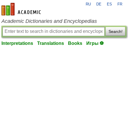
RU
DE
ES
FR
en-academic.com
Academic Dictionaries and Encyclopedias
Search!
Interpretations
Translations
Books
Игры ⚽