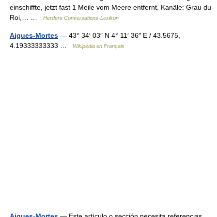
einschiffte, jetzt fast 1 Meile vom Meere entfernt. Kanäle: Grau du
Roi,… …
Herders Conversations-Lexikon
Aigues-Mortes
— 43° 34′ 03″ N 4° 11′ 36″ E / 43.5675,
4.19333333333 …
Wikipédia en Français
Aigues-Mortes
— Este artículo o sección necesita referencias