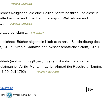
chen… …
Deutsch Wikipedia
chnet Religionen, die eine Heilige Schrift besitzen und diese in
dte Begriffe sind Offenbarungsreligion, Weltreligion und
chen… …
Deutsch Wikipedia
lerated by Islam …
Wiktionary
, 10. Jh. Kitab al Manazir, naturwissenschaftliche Schrift, 10./11.
‏محمد‎‎, mit vollem arabischen
laiman ibn Ali ibn Muhammad ibn Ahmad ibn Raschid at Tamim;
en; † 20. Juli 1792)… …
Deutsch Wikipedia
Advertising
18+
upal,
WordPress, MODx.