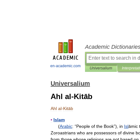
Academic Dictionarie
en-academic.com
Universalium
Interpretat
Universalium
Ahl al-Kitāb
Ahl
al
-
Kitāb
▪
Islam
(
Arabic
:
“
People
of
the
Book
”),
in
Isl
āmic
Zoroastrians
who
are
possessors
of
divine
b
from
those
whose
religions
are
not
based
on