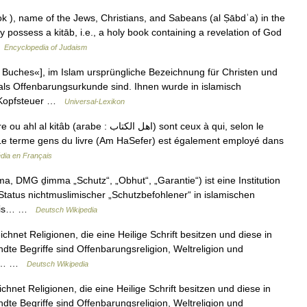
k ), name of the Jews, Christians, and Sabeans (al Ṣābdʾa) in the
y possess a kitāb, i.e., a holy book containing a revelation of God
…
Encyclopedia of Judaism
Buches«], im Islam ursprüngliche Bezeichnung für Christen und
t als Offenbarungsurkunde sind. Ihnen wurde in islamisch
r Kopfsteuer …
Universal-Lexikon
be : اهل الكتاب) sont ceux à qui, selon le
 Le terme gens du livre (Am HaSefer) est également employé dans
dia en Français
 Status nichtmuslimischer „Schutzbefohlener“ in islamischen
immis… …
Deutsch Wikipedia
chnet Religionen, die eine Heilige Schrift besitzen und diese in
dte Begriffe sind Offenbarungsreligion, Weltreligion und
chen… …
Deutsch Wikipedia
hnet Religionen, die eine Heilige Schrift besitzen und diese in
dte Begriffe sind Offenbarungsreligion, Weltreligion und