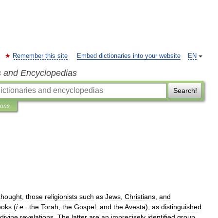
Remember this site
Embed dictionaries into your website
EN
s and Encyclopedias
Search!
ions
thought
,
those
religionists
such
as
Jews
,
Christians
,
and
ooks
(
i
.
e
.,
the
Torah
,
the
Gospel
,
and
the
Avesta
),
as
distinguished
divine
revelations
.
The
latter
are
an
imprecisely
identified
group