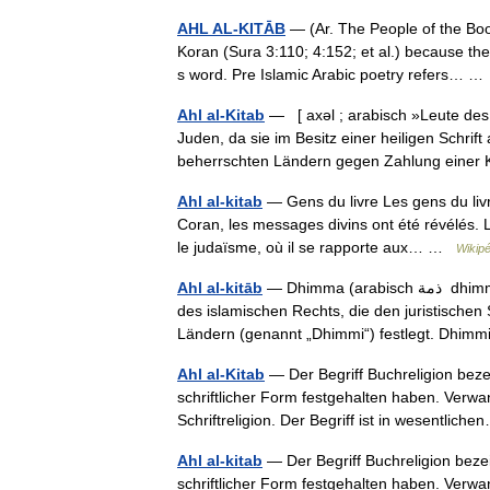
AHL AL-KITĀB
— (Ar. The People of the Boo
Koran (Sura 3:110; 4:152; et al.) because the
s word. Pre Islamic Arabic poetry refers… 
Ahl al-Kitab
— [ axəl ; arabisch »Leute des 
Juden, da sie im Besitz einer heiligen Schrif
beherrschten Ländern gegen Zahlung eine
Ahl al-kitab
— Gens du livre Les gens du livre ou ahl al kitâb (ara
Coran, les messages divins ont été révélés.
le judaïsme, où il se rapporte aux… …
Wikipé
Ahl al-kitāb
— Dhimma (arabisch ‏ذمة ‎ dhimma, DMG ḏimma „Schutz“, „Obhut“, „Garantie“) ist eine Institution
des islamischen Rechts, die den juristischen
Ländern (genannt „Dhimmi“) festlegt. Dh
Ahl al-Kitab
— Der Begriff Buchreligion bezei
schriftlicher Form festgehalten haben. Verwan
Schriftreligion. Der Begriff ist in wesentli
Ahl al-kitab
— Der Begriff Buchreligion bezeic
schriftlicher Form festgehalten haben. Verwan