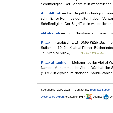
Schriftreligion. Der Begriff ist in wesentli
Ahl ul-Kitab
— Der Begriff Buchreligion bezei
schriftlicher Form festgehalten haben. Verwan
Schriftreligion. Der Begriff ist in wesentli
ahl al-kitab
— noun Christians and Jews; to
Kitab
— (arabisch ‏كتاب‎, DMG Kitāb ‚Buch‘) bezeichnet: Bücher allgemein Kitab at ta arruf, Beschreibung des
Sufismus, 10. Jh. Kitab al Fihrist, Bücherindex
Jh. Kitab al Sulaw,… …
Deutsch Wikipedia
Kitab at-tauhid
— Muhammad ibn Abd al Wahhab (arabisch  بن عبد الوهاب
Namen: Muhammad ibn Abd al Wahhab ibn Su
(* 1703 in Aiyaina im Nadschd, Saudi Arabi
© Academic, 2000-2026
Contact us:
Technical Support
,
Dictionaries export
, created on PHP,
Joomla,
Dr