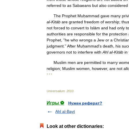
referred
to
as
Sabaeans
but
also
considered
The
Prophet
Muḥammad
gave
many
priv
al
-
Kitāb
are
granted
freedom
of
worship
;
thu
not
forced
to
convert
to
Islām
and
had
only
t
authorities
are
responsible
for
the
protection
Prophet
, “
he
who
wrongs
a
Jew
or
a
Christia
judgment
.”
After
Muḥammad
'
s
death
,
his
suc
governors
not
to
interfere
with
Ahl
al
-
Kitāb
in
Muslim
men
are
permitted
to
marry
wom
religion
;
Muslim
women
,
however
,
are
not
al
* * *
Universalium
.
2010
.
Игры ⚽
Нужен реферат?
Ahl al-Bayt
Look at other dictionaries: