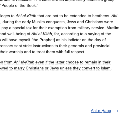
“
People
of
the
Book
.”
ileges
to
Ahl
al
-
Kitāb
that
are
not
to
be
extended
to
heathens
.
Ahl
s
,
during
the
early
Muslim
conquests
,
Jews
and
Christians
were
o
pay
a
special
tax
for
their
exemption
from
military
service
.
Muslim
and
well
-
being
of
Ahl
al
-
Kitāb
,
for
,
according
to
a
saying
of
the
n
will
have
myself
[
the
Prophet
]
as
his
indicter
on
the
day
of
cessors
sent
strict
instructions
to
their
generals
and
provincial
their
worship
and
to
treat
them
with
full
respect
.
en
from
Ahl
al
-
Kitāb
even
if
the
latter
choose
to
remain
in
their
lowed
to
marry
Christians
or
Jews
unless
they
convert
to
Islām
.
Ahl-e Ḥaqq