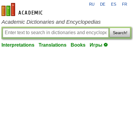
RU
DE
ES
FR
en-academic.com
Academic Dictionaries and Encyclopedias
Search!
Interpretations
Translations
Books
Игры ⚽