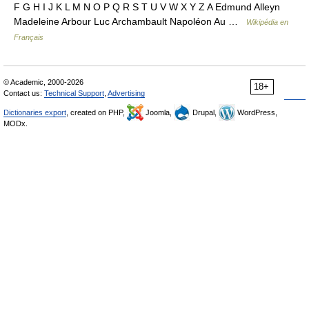
F G H I J K L M N O P Q R S T U V W X Y Z A Edmund Alleyn
Madeleine Arbour Luc Archambault Napoléon Au …
Wikipédia en
Français
© Academic, 2000-2026
18+
Contact us:
Technical Support
,
Advertising
Dictionaries export
, created on PHP,
Joomla,
Drupal,
WordPress,
MODx.