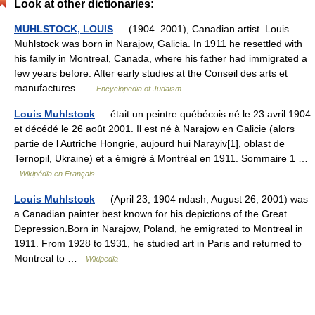
Look at other dictionaries:
MUHLSTOCK, LOUIS
— (1904–2001), Canadian artist. Louis
Muhlstock was born in Narajow, Galicia. In 1911 he resettled with
his family in Montreal, Canada, where his father had immigrated a
few years before. After early studies at the Conseil des arts et
manufactures …
Encyclopedia of Judaism
Louis Muhlstock
— était un peintre québécois né le 23 avril 1904
et décédé le 26 août 2001. Il est né à Narajow en Galicie (alors
partie de l Autriche Hongrie, aujourd hui Narayiv[1], oblast de
Ternopil, Ukraine) et a émigré à Montréal en 1911. Sommaire 1 …
Wikipédia en Français
Louis Muhlstock
— (April 23, 1904 ndash; August 26, 2001) was
a Canadian painter best known for his depictions of the Great
Depression.Born in Narajow, Poland, he emigrated to Montreal in
1911. From 1928 to 1931, he studied art in Paris and returned to
Montreal to …
Wikipedia