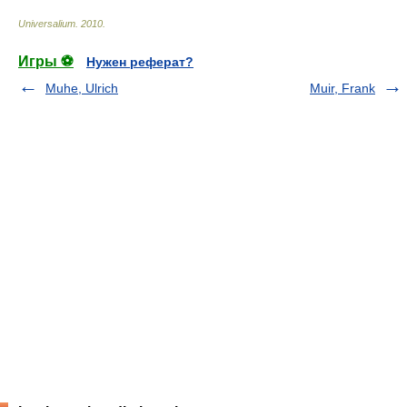
Universalium
.
2010
.
Игры ⚽
Нужен реферат?
Muhe, Ulrich
Muir, Frank