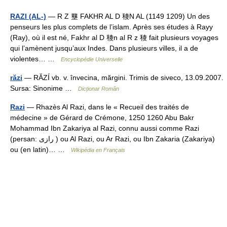
RAZI (AL-)
— R Z 壟 FAKHR AL D 稜N AL (1149 1209) Un des
penseurs les plus complets de l’islam. Après ses études à Rayy
(Ray), où il est né, Fakhr al D 稜n al R z 稜 fait plusieurs voyages
qui l’amènent jusqu’aux Indes. Dans plusieurs villes, il a de
violentes… …
Encyclopédie Universelle
răzi
— RĂZÍ vb. v. învecina, mărgini. Trimis de siveco, 13.09.2007.
Sursa: Sinonime …
Dicționar Român
Razi
— Rhazès Al Razi, dans le « Recueil des traités de
médecine » de Gérard de Crémone, 1250 1260 Abu Bakr
Mohammad Ibn Zakariya al Razi, connu aussi comme Razi
(persan: رازی ) ou Al Razi, ou Ar Razi, ou Ibn Zakaria (Zakariya)
ou (en latin)… …
Wikipédia en Français