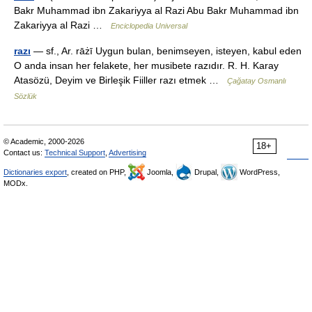
Bakr Muhammad ibn Zakariyya al Razi Abu Bakr Muhammad ibn
Zakariyya al Razi …
Enciclopedia Universal
razı
— sf., Ar. rāżī Uygun bulan, benimseyen, isteyen, kabul eden
O anda insan her felakete, her musibete razıdır. R. H. Karay
Atasözü, Deyim ve Birleşik Fiiller razı etmek …
Çağatay Osmanlı
Sözlük
© Academic, 2000-2026
18+
Contact us:
Technical Support
,
Advertising
Dictionaries export
, created on PHP,
Joomla,
Drupal,
WordPress,
MODx.