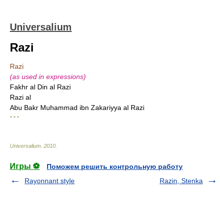
Universalium
Razi
Razi
(as used in expressions)
Fakhr al Din al Razi
Razi al
Abu Bakr Muhammad ibn Zakariyya al Razi
* * *
Universalium
.
2010
.
Игры ⚽
Поможем решить контрольную работу
Rayonnant style
Razin, Stenka