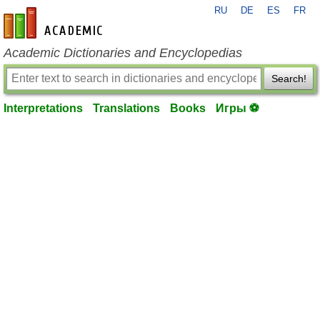
RU
DE
ES
FR
en-academic.com
Academic Dictionaries and Encyclopedias
Search!
Interpretations
Translations
Books
Игры ⚽