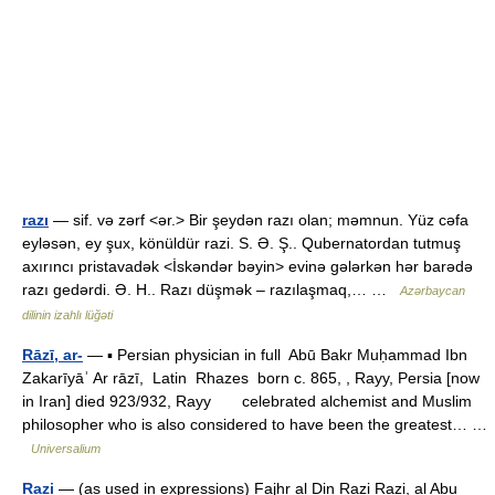
razı
— sif. və zərf <ər.> Bir şeydən razı olan; məmnun. Yüz cəfa
eyləsən, ey şux, könüldür razi. S. Ə. Ş.. Qubernatordan tutmuş
axırıncı pristavadək <İskəndər bəyin> evinə gələrkən hər barədə
razı gedərdi. Ə. H.. Razı düşmək – razılaşmaq,… …
Azərbaycan
dilinin izahlı lüğəti
Rāzī, ar-
— ▪ Persian physician in full Abū Bakr Muḥammad Ibn
Zakarīyāʾ Ar rāzī, Latin Rhazes born c. 865, , Rayy, Persia [now
in Iran] died 923/932, Rayy celebrated alchemist and Muslim
philosopher who is also considered to have been the greatest… …
Universalium
Razi
— (as used in expressions) Fajhr al Din Razi Razi, al Abu