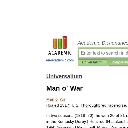
Academic Dictionarie
en-academic.com
Universalium
Interpretat
Universalium
Man o' War
Man
o
'
War
(
foaled
1917
)
U
.
S
.
Thoroughbred
racehorse
.
In
two
seasons
(
1919
–
20
),
he
won
20
of
21
r
in
the
Kentucky
Derby
.)
He
sired
64
stakes
h
1950
Associated
Press
poll
,
Man
o
'
War
was