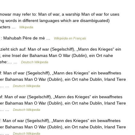
war may refer to: Man of war, a warship Man of war for uses
nding words in different languages which are disambiguated)
aracters …
Wikipedia
re : Mahubah Père de mè …
Wikipédia en Français
t sich auf: Man of war (Segelschiff), „Mann des Krieges“ ein
, eine Insel der Bahamas Man O War (Dublin), ein Ort nahe
r siehe:… …
Deutsch Wikipedia
 Man of war (Segelschiff), „Mann des Krieges“ ein bewaffnetes
der Bahamas Man O War (Dublin), ein Ort nahe Dublin, Irland Tiere
che… …
Deutsch Wikipedia
: Man of war (Segelschiff), „Mann des Krieges“ ein bewaffnetes
der Bahamas Man O War (Dublin), ein Ort nahe Dublin, Irland Tiere
che… …
Deutsch Wikipedia
 Man of war (Segelschiff), „Mann des Krieges“ ein bewaffnetes
der Bahamas Man O War (Dublin), ein Ort nahe Dublin, Irland Tiere
che… …
Deutsch Wikipedia