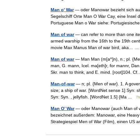
Man o' War
— oder Manowar bezieht sich auf:
Segelschiff Orte Man O War Cay, eine Insel 
Portuguese Man o War siehe: Portugiesis
Man of war
— can refer to more than one item,
armed warship from the 16th to the 19th cent
movie Max Manus Man of war bird, aka…
Man of war
— Man Man (m[a^]n), n.; pl. {Me
man, G. mann, Icel. ma[eth]r, for mannr, Da
Skr. man to think, and E. mind. [root]104. 
Man-of-war
— n; pl. {Men of war}. 1. A gove
size; a ship of war. [WordNet sense 1] Syn: s
Syn: Syn. , jellyfish. [WordNet 1.5] {Ma …
Th
Man O’ War
— oder Manowar (auch Man of war
bezeichnet außerdem: Manowar, eine Heavy M
Strategiespiel Men of War (Film), einen U