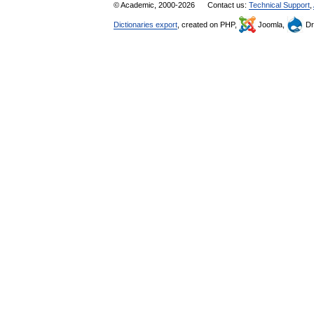
© Academic, 2000-2026
Contact us:
Technical Support
,
Dictionaries export
, created on PHP,
Joomla,
Dr