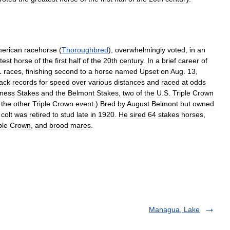
erican
racehorse
(
Thoroughbred
),
overwhelmingly
voted
,
in
an
test
horse
of
the
first
half
of
the
20th
century
.
In
a
brief
career
of
1
races
,
finishing
second
to
a
horse
named
Upset
on
Aug
.
13
,
rack
records
for
speed
over
various
distances
and
raced
at
odds
ness
Stakes
and
the
Belmont
Stakes
,
two
of
the
U
.
S
.
Triple
Crown
,
the
other
Triple
Crown
event
.)
Bred
by
August
Belmont
but
owned
colt
was
retired
to
stud
late
in
1920
.
He
sired
64
stakes
horses
,
ple
Crown
,
and
brood
mares
.
Managua, Lake