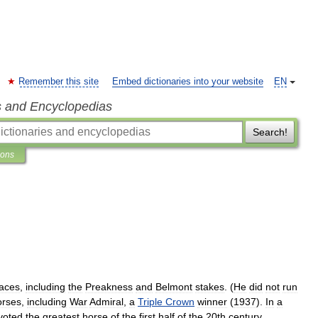
Remember this site
Embed dictionaries into your website
EN
s and Encyclopedias
Search!
ions
aces
,
including
the
Preakness
and
Belmont
stakes
. (
He
did
not
run
orses
,
including
War
Admiral
,
a
Triple
Crown
winner
(
1937
).
In
a
voted
the
greatest
horse
of
the
first
half
of
the
20th
century
.