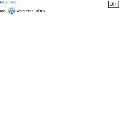
Advertising
18+
upal,
WordPress, MODx.