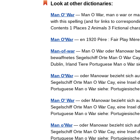
Look at other dictionaries:
Man O' War
— Man O War, man o war or mano
with this spelling (and for links to correspo
Contents 1 Places 2 Animals 3 Fictional ch
Man O'War
— en 1920 Père : Fair Play Mè
Man-of-war
— Man O War oder Manowar bezieh
bewaffnetes Segelschiff Orte Man O War Cay
Dublin, Irland Tiere Portuguese Man o Wa
Man O'War
— oder Manowar bezieht sich auf:
Segelschiff Orte Man O War Cay, eine Insel 
Portuguese Man o War siehe: Portugiesis
Man O' War
— oder Manowar bezieht sich auf
Segelschiff Orte Man O War Cay, eine Insel 
Portuguese Man o War siehe: Portugiesis
Man o'War
— oder Manowar bezieht sich auf:
Segelschiff Orte Man O War Cay, eine Insel 
Portuguese Man o War siehe: Portugiesis