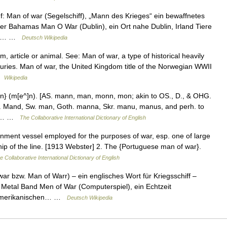
 Man of war (Segelschiff), „Mann des Krieges“ ein bewaffnetes
der Bahamas Man O War (Dublin), ein Ort nahe Dublin, Irland Tiere
che… …
Deutsch Wikipedia
 article or animal. See: Man of war, a type of historical heavily
uries. Man of war, the United Kingdom title of the Norwegian WWII
 …
Wikipedia
n} (m[e^]n). [AS. mann, man, monn, mon; akin to OS., D., & OHG.
n. Mand, Sw. man, Goth. manna, Skr. manu, manus, and perh. to
Cf.… …
The Collaborative International Dictionary of English
rnment vessel employed for the purposes of war, esp. one of large
hip of the line. [1913 Webster] 2. The {Portuguese man of war}.
e Collaborative International Dictionary of English
 bzw. Man of Warr) – ein englisches Wort für Kriegsschiff –
etal Band Men of War (Computerspiel), ein Echtzeit
S amerikanischen… …
Deutsch Wikipedia