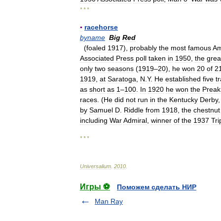
* * *
▪
racehorse
byname
Big
Red
(
foaled
1917
),
probably
the
most
famous
Am
Associated
Press
poll
taken
in
1950
,
the
grea
only
two
seasons
(
1919
–
20
),
he
won
20
of
2
1919
,
at
Saratoga
,
N
.
Y
.
He
established
five
t
as
short
as
1
–
100
.
In
1920
he
won
the
Preak
races
. (
He
did
not
run
in
the
Kentucky
Derby
by
Samuel
D
.
Riddle
from
1918
,
the
chestnut
including
War
Admiral
,
winner
of
the
1937
Tri
* * *
Universalium
.
2010
.
Игры ⚽
Поможем сделать НИР
Man Ray