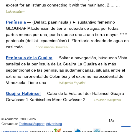
except for an isthmus connecting it with the mainland. 2.… …
Universalium
Península
— (Del lat. paeninsula.) ► sustantivo femenino
GEOGRAFÍA Extensión de tierra rodeada de agua por todas
partes menos por una, por la que se une a una tierra mayor. * * *
península (del lat. «paeninsŭla») f. *Territorio rodeado de agua en
casi todo… …
Enciclopedia Universal
Península de la Guajira
— Saltar a navegación, búsqueda Vista
satelital de la península de La Guajira La Guajira es la más
septentrional de las penínsulas sudamericanas, situada entre el
extremo nororiental de Colombia y el extremo noroccidental de
Venezuela. Tiene una… …
Wikipedia Español
Guajira-Halbinsel
— Cabo de la Vela auf der Halbinsel Guajira
Gewässer 1 Karibisches Meer Gewässer 2 …
Deutsch Wikipedia
© Academic, 2000-2026
18+
Contact us:
Technical Support
,
Advertising