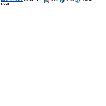
Dictionaries export
, created on PHP,
Joomla,
Drupal,
WordPress,
MODx.