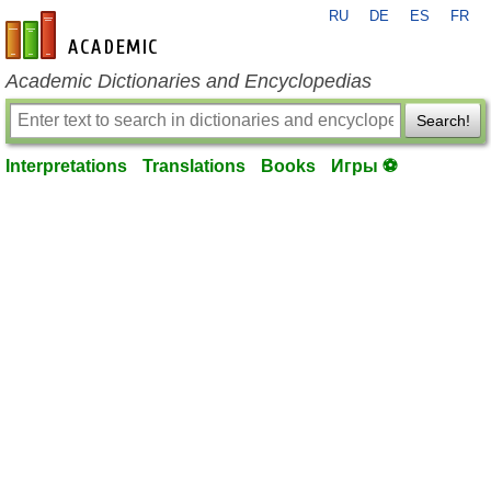
RU
DE
ES
FR
en-academic.com
Academic Dictionaries and Encyclopedias
Search!
Interpretations
Translations
Books
Игры ⚽