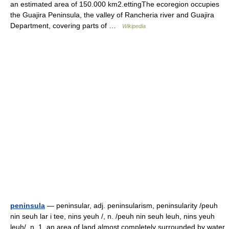
an estimated area of 150.000 km2.ettingThe ecoregion occupies
the Guajira Peninsula, the valley of Rancheria river and Guajira
Department, covering parts of …
Wikipedia
peninsula
— peninsular, adj. peninsularism, peninsularity /peuh
nin seuh lar i tee, nins yeuh /, n. /peuh nin seuh leuh, nins yeuh
leuh/, n. 1. an area of land almost completely surrounded by water