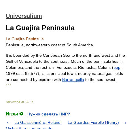
Universalium
La Guajira Peninsula
La Guajira Peninsula
Peninsula, northwestern coast of South America.
It is bounded by the Caribbean Sea to the north and west and the
Gulf of Venezuela to the southeast. Much of the peninsula lies in
Colombia, and the rest is in Venezuela. Ríohacha, Colom. (
pop
.,
1999 est.: 88,577), is its principal town; nearby natural gas fields
are connected by pipeline with
Barranquilla
to the southwest.
* * *
Universalium
.
2010
.
Игры ⚽
Нужно сделать НИР?
La Galissonnière, Roland-
La Guardia, Fiorello H(enry)
Michel Barrin, marquis de