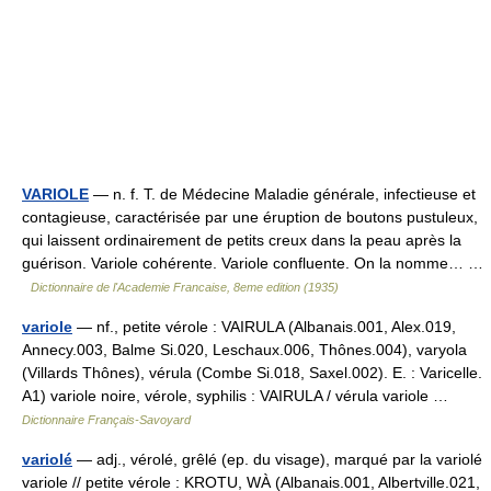
VARIOLE
— n. f. T. de Médecine Maladie générale, infectieuse et
contagieuse, caractérisée par une éruption de boutons pustuleux,
qui laissent ordinairement de petits creux dans la peau après la
guérison. Variole cohérente. Variole confluente. On la nomme… …
Dictionnaire de l'Academie Francaise, 8eme edition (1935)
variole
— nf., petite vérole : VAIRULA (Albanais.001, Alex.019,
Annecy.003, Balme Si.020, Leschaux.006, Thônes.004), varyola
(Villards Thônes), vérula (Combe Si.018, Saxel.002). E. : Varicelle.
A1) variole noire, vérole, syphilis : VAIRULA / vérula variole …
Dictionnaire Français-Savoyard
variolé
— adj., vérolé, grêlé (ep. du visage), marqué par la variolé
variole // petite vérole : KROTU, WÀ (Albanais.001, Albertville.021,