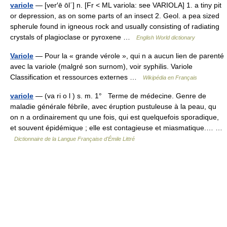
variole
— [ver′ē ōl΄] n. [Fr < ML variola: see VARIOLA] 1. a tiny pit
or depression, as on some parts of an insect 2. Geol. a pea sized
spherule found in igneous rock and usually consisting of radiating
crystals of plagioclase or pyroxene …
English World dictionary
Variole
— Pour la « grande vérole », qui n a aucun lien de parenté
avec la variole (malgré son surnom), voir syphilis. Variole
Classification et ressources externes …
Wikipédia en Français
variole
— (va ri o l ) s. m. 1° Terme de médecine. Genre de
maladie générale fébrile, avec éruption pustuleuse à la peau, qu
on n a ordinairement qu une fois, qui est quelquefois sporadique,
et souvent épidémique ; elle est contagieuse et miasmatique.… …
Dictionnaire de la Langue Française d'Émile Littré