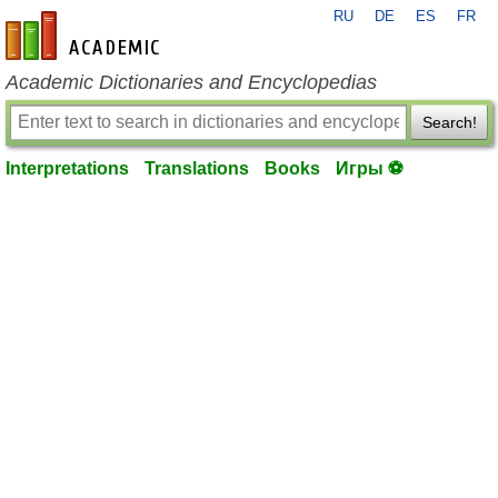
RU
DE
ES
FR
en-academic.com
Academic Dictionaries and Encyclopedias
Search!
Interpretations
Translations
Books
Игры ⚽