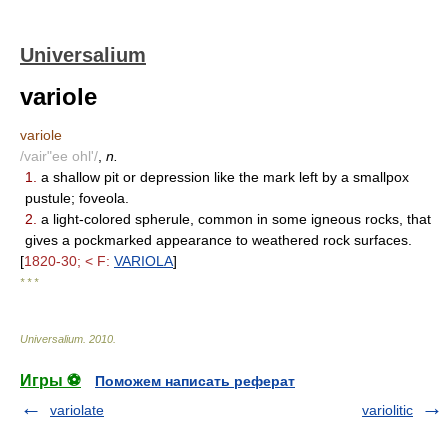
Universalium
variole
variole
/vair"ee ohl'/
,
n.
1.
a shallow pit or depression like the mark left by a smallpox
pustule; foveola.
2.
a light-colored spherule, common in some igneous rocks, that
gives a pockmarked appearance to weathered rock surfaces.
[
1820-30; < F:
VARIOLA
]
* * *
Universalium
.
2010
.
Игры ⚽
Поможем написать реферат
variolate
variolitic