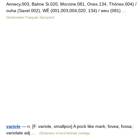
Annecy.003, Balme Si.020, Morzine.081, Onex.134, Thônes.004) /
ouha (Saxel.002), WÈ (001,003,004,020, 134) / weu (081) …
Dictionnaire Français-Savoyard
variole
— n. [F. variole, smallpox] A pock like mark; fovea; fossa;
variolate adj …
Dictionary of invertebrate zoology