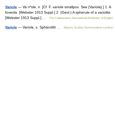
Variole
— Va ri*ole, n. [Cf. F. variole smallpox. See {Variola}.] 1. A
foveola. [Webster 1913 Suppl.] 2. (Geol.) A spherule of a variolite.
[Webster 1913 Suppl.] …
The Collaborative International Dictionary of English
Variole
— Variole, s. Sphärolith …
Meyers Großes Konversations-Lexikon