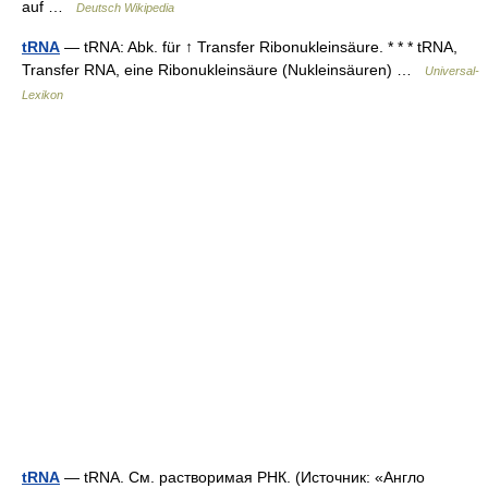
auf …
Deutsch Wikipedia
tRNA
— tRNA: Abk. für ↑ Transfer Ribonukleinsäure. * * * tRNA,
Transfer RNA, eine Ribonukleinsäure (Nukleinsäuren) …
Universal-
Lexikon
tRNA
— tRNA. См. растворимая РНК. (Источник: «Англо