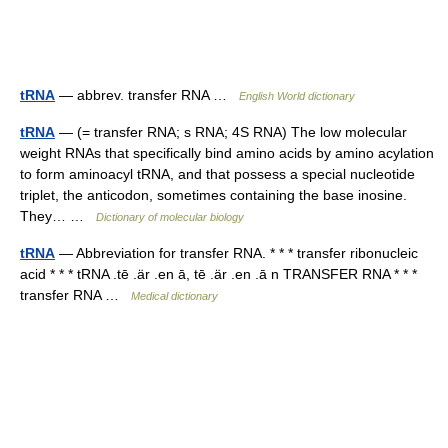
tRNA
— abbrev. transfer RNA …
English World dictionary
tRNA
— (= transfer RNA; s RNA; 4S RNA) The low molecular
weight RNAs that specifically bind amino acids by amino acylation
to form aminoacyl tRNA, and that possess a special nucleotide
triplet, the anticodon, sometimes containing the base inosine.
They… …
Dictionary of molecular biology
tRNA
— Abbreviation for transfer RNA. * * * transfer ribonucleic
acid * * * tRNA .tē .är .en ā, tē .är .en .ā n TRANSFER RNA * * *
transfer RNA …
Medical dictionary