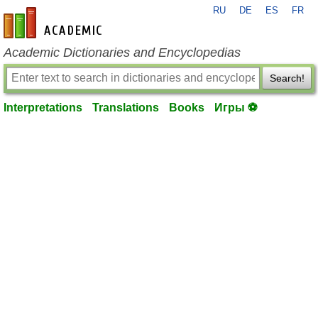
RU
DE
ES
FR
en-academic.com
Academic Dictionaries and Encyclopedias
Search!
Interpretations
Translations
Books
Игры ⚽