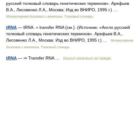
русский толковый словарь генетических терминов». Арефьев
В.А., Лисовенко Л.А., Москва: Изд во ВНИРО, 1995 г.) …
Молекулярная биология и генетика. Толковый словарь.
tRNA
— tRNA. = transfer RNA (см.). (Источник: «Англо русский
толковый словарь генетических терминов». Арефьев В.А.,
Лисовенко Л.А., Москва: Изд во ВНИРО, 1995 г.) …
Молекулярная
биология и генетика. Толковый словарь.
tRNA
— ⇒ Transfer RNA …
Deutsch wörterbuch der biologie