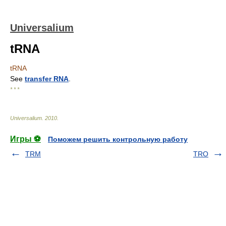
Universalium
tRNA
tRNA
See
transfer RNA
.
* * *
Universalium
.
2010
.
Игры ⚽
Поможем решить контрольную работу
TRM
TRO