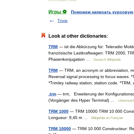
Игры ⚽
Поможем написать курсовую
Trixie
Look at other dictionaries:
TRM
— ist die Abkürzung für: Teleradio Mold
französische Lastkraftwagen: TRM 2000, TRM
Phasenkonjugation …
Deutsch Wikipedia
TRM
— TRM, an acronym or abbreviation, may
Reversal signal processing to focus waves. *
*Trimley railway station, station code. *T
.trm
— trm, Erweiterung der Konfigurations
(Vorgänger des Hyper Terminal) …
Universal-
TRM 1000
— TRM 10000 TRM 10 000 Construct
Longueur: 9,45 m …
Wikipédia en Français
TRM 10000
— TRM 10 000 Constructeur: Renau