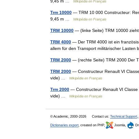
9,45 m …
Wikipédia en Français
Trm 10000
— TRM 10 000 Constructeur: Renau
9,45 m …
Wikipédia en Français
TRM 10000
— (linke Seite) TRM 10000 zie
TRM 4000
— Der TRM 4000 ist ein französisc
allem für den Transport militärischer Lasten
TRM 2000
— (rechte Seite) TRM 2000 Der 
TRM 2000
— Constructeur Renault VI Classe 
vide) …
Wikipédia en Français
Trm 2000
— Constructeur Renault VI Classe P
vide) …
Wikipédia en Français
© Academic, 2000-2026
Contact us:
Technical Support
,
Dictionaries export
, created on PHP,
Joomla,
Dr