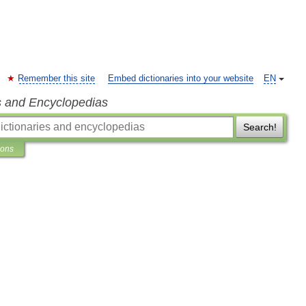
Remember this site
Embed dictionaries into your website
EN
s and Encyclopedias
Search!
ions