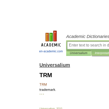
Academic Dictionarie
en-academic.com
Universalium
Interpretat
Universalium
TRM
TRM
trademark
.
* * *
Universalium
.
2010
.