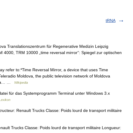
tRNA
ova Translationszentrum für Regenerative Medizin Leipzig
 4000, TRM 10000 „time reversal mirror“: Spiegel zur optischen
 refer to:*Time Reversal Mirror, a device that uses Time
Teleradio Moldova, the public television network of Moldova
RM, a… …
Wikipedia
datei für das Systemprogramm Terminal unter Windows 3.x
Lexikon
eur: Renault Trucks Classe: Poids lourd de transport militaire
lt Trucks Classe: Poids lourd de transport militaire Longueur: