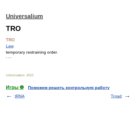
Universalium
TRO
TRO
Law
.
temporary restraining order.
* * *
Universalium
.
2010
.
Игры ⚽
Поможем решить контрольную работу
tRNA
Troad