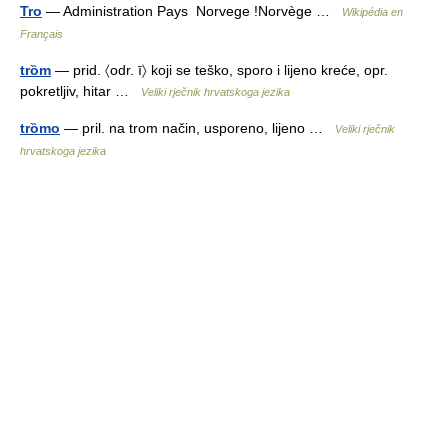
Tro
— Administration Pays Norvege !Norvège …
Wikipédia en
Français
trȍm
— prid. 〈odr. ī〉 koji se teško, sporo i lijeno kreće, opr.
pokretljiv, hitar …
Veliki rječnik hrvatskoga jezika
trȍmo
— pril. na trom način, usporeno, lijeno …
Veliki rječnik
hrvatskoga jezika