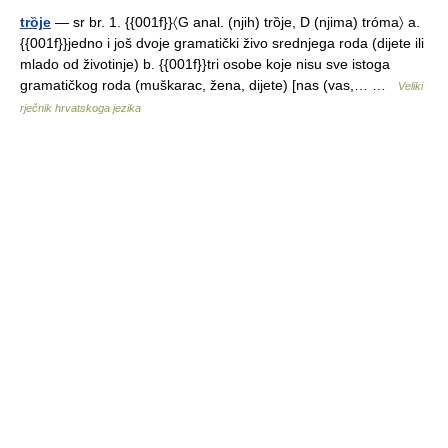
trȍje
— sr br. 1. {{001f}}〈G anal. (njih) trȍje, D (njima) tróma〉 a.
{{001f}}jedno i još dvoje gramatički živo srednjega roda (dijete ili
mlado od životinje) b. {{001f}}tri osobe koje nisu sve istoga
gramatičkog roda (muškarac, žena, dijete) [nas (vas,… …
Veliki
rječnik hrvatskoga jezika