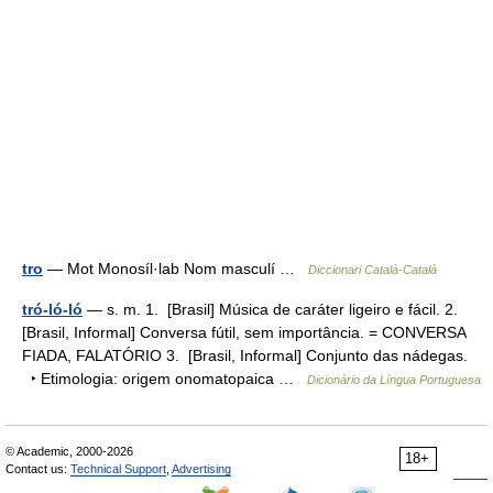
tro
— Mot Monosíl·lab Nom masculí …
Diccionari Català-Català
tró-ló-ló
— s. m. 1. [Brasil] Música de caráter ligeiro e fácil. 2.
[Brasil, Informal] Conversa fútil, sem importância. = CONVERSA
FIADA, FALATÓRIO 3. [Brasil, Informal] Conjunto das nádegas.
‣ Etimologia: origem onomatopaica …
Dicionário da Língua Portuguesa
© Academic, 2000-2026
18+
Contact us:
Technical Support
,
Advertising