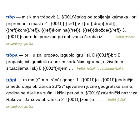
trȍp
— m 〈N mn tròpovi〉 1. {{001f}}talog od topljenja kajmaka i pri
pripremanju masla 2. {{001f}}{{c=1}}v. {{ref}}drop{{/ref}},
{{ref}}kom{{/ref}}, {{ref}}komina{{/ref}}, {{ref}}drožđe{{/ref}} 3.
{{001f}}sporedni proizvod pri dobivanju škroba iz… …
Veliki rječnik
hrvatskoga jezika
trȍpa
— pril. u zn. propao, izgubio igru i sl. ⃞ {{001f}}biti ∼
propasti, biti gubitnik (u nekim kartaškim igrama, u životnim
situacijama i sl.) ✧ {{001f}}njem …
Veliki rječnik hrvatskoga jezika
trȍpi
— m mn 〈G mn trôpā〉 geogr. 1. {{001f}}a. {{001f}}područje
između obiju obratnica 23°27’ sjeverne i južne geografske širine,
godina se dijeli na sušni i kišni period b. {{001f}}zajednički naziv za
Rakovu i Jarčevu obratnicu 2. {{001f}}zemlje… …
Veliki rječnik
hrvatskoga jezika