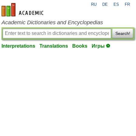
RU
DE
ES
FR
en-academic.com
Academic Dictionaries and Encyclopedias
Search!
Interpretations
Translations
Books
Игры ⚽