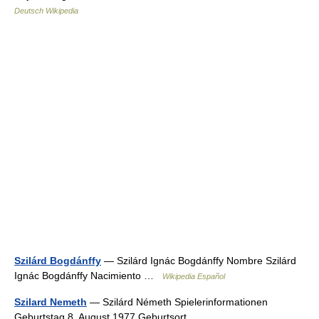
Deutsch Wikipedia
Szilárd Bogdánffy
— Szilárd Ignác Bogdánffy Nombre Szilárd
Ignác Bogdánffy Nacimiento …
Wikipedia Español
Szilard Nemeth
— Szilárd Németh Spielerinformationen
Geburtstag 8. August 1977 Geburtsort