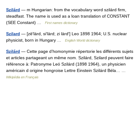
Szilárd
— m Hungarian: from the vocabulary word szilárd firm,
steadfast. The name is used as a loan translation of CONSTANT
(SEE Constant) …
First names dictionary
Szilard
— [zē′lärd, si′lärd; zi lärd′] Leo 1898 1964; U.S. nuclear
physicist, born in Hungary …
English World dictionary
Szilárd
— Cette page d’homonymie répertorie les différents sujets
et articles partageant un même nom. Szilárd, Szilard peuvent faire
référence à: Patronyme Leó Szilárd (1898 1964), un physicien
américain d origine hongroise Lettre Einstein Szilárd Béla… …
Wikipédia en Français