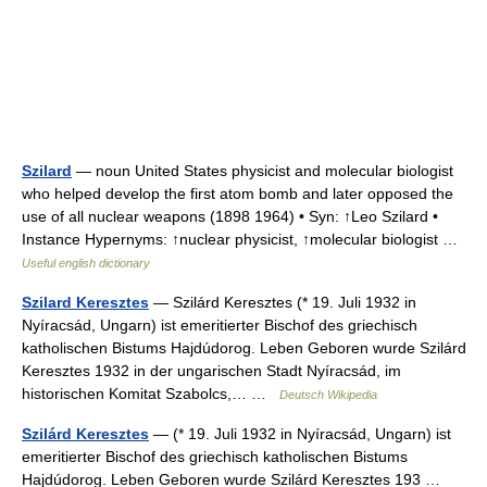
Szilard
— noun United States physicist and molecular biologist
who helped develop the first atom bomb and later opposed the
use of all nuclear weapons (1898 1964) • Syn: ↑Leo Szilard •
Instance Hypernyms: ↑nuclear physicist, ↑molecular biologist …
Useful english dictionary
Szilard Keresztes
— Szilárd Keresztes (* 19. Juli 1932 in
Nyíracsád, Ungarn) ist emeritierter Bischof des griechisch
katholischen Bistums Hajdúdorog. Leben Geboren wurde Szilárd
Keresztes 1932 in der ungarischen Stadt Nyíracsád, im
historischen Komitat Szabolcs,… …
Deutsch Wikipedia
Szilárd Keresztes
— (* 19. Juli 1932 in Nyíracsád, Ungarn) ist
emeritierter Bischof des griechisch katholischen Bistums
Hajdúdorog. Leben Geboren wurde Szilárd Keresztes 193 …