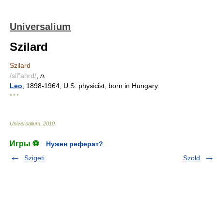
Universalium
Szilard
Szilard
/sil"ahrd/
,
n.
Leo
, 1898-1964, U.S. physicist, born in Hungary.
* * *
Universalium
.
2010
.
Игры ⚽
Нужен реферат?
Szigeti
Szold