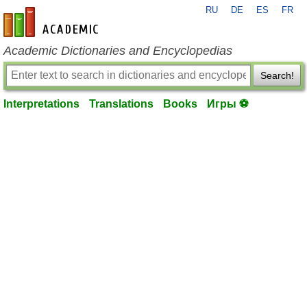
RU
DE
ES
FR
en-academic.com
Academic Dictionaries and Encyclopedias
Search!
Interpretations
Translations
Books
Игры ⚽