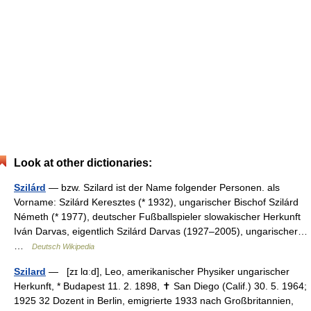
Look at other dictionaries:
Szilárd
— bzw. Szilard ist der Name folgender Personen. als
Vorname: Szilárd Keresztes (* 1932), ungarischer Bischof Szilárd
Németh (* 1977), deutscher Fußballspieler slowakischer Herkunft
Iván Darvas, eigentlich Szilárd Darvas (1927–2005), ungarischer…
…
Deutsch Wikipedia
Szilard
— [zɪ lɑːd], Leo, amerikanischer Physiker ungarischer
Herkunft, * Budapest 11. 2. 1898, ✝ San Diego (Calif.) 30. 5. 1964;
1925 32 Dozent in Berlin, emigrierte 1933 nach Großbritannien,