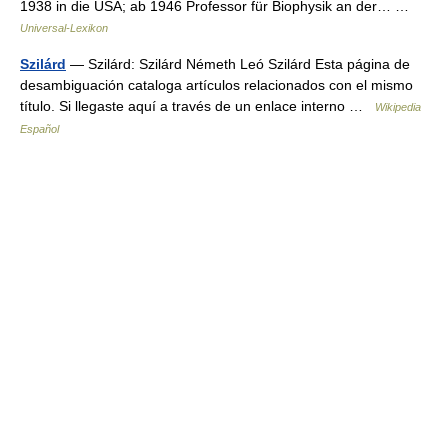
1938 in die USA; ab 1946 Professor für Biophysik an der… …
Universal-Lexikon
Szilárd
— Szilárd: Szilárd Németh Leó Szilárd Esta página de
desambiguación cataloga artículos relacionados con el mismo
título. Si llegaste aquí a través de un enlace interno …
Wikipedia
Español