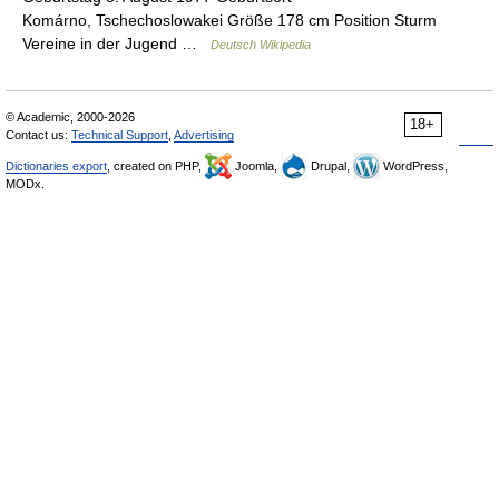
Komárno, Tschechoslowakei Größe 178 cm Position Sturm
Vereine in der Jugend …
Deutsch Wikipedia
© Academic, 2000-2026
18+
Contact us:
Technical Support
,
Advertising
Dictionaries export
, created on PHP,
Joomla,
Drupal,
WordPress,
MODx.