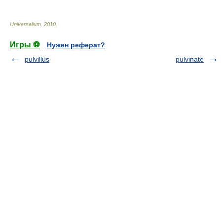
Universalium
.
2010
.
Игры ⚽
Нужен реферат?
pulvillus
pulvinate