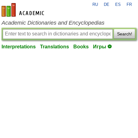
RU
DE
ES
FR
en-academic.com
Academic Dictionaries and Encyclopedias
Search!
Interpretations
Translations
Books
Игры ⚽