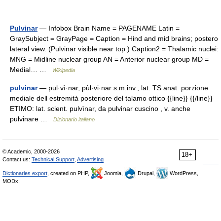
Pulvinar
— Infobox Brain Name = PAGENAME Latin =
GraySubject = GrayPage = Caption = Hind and mid brains; postero
lateral view. (Pulvinar visible near top.) Caption2 = Thalamic nuclei:
MNG = Midline nuclear group AN = Anterior nuclear group MD =
Medial… …
Wikipedia
pulvinar
— pul·vì·nar, pùl·vi·nar s.m.inv., lat. TS anat. porzione
mediale dell estremità posteriore del talamo ottico {{line}} {{/line}}
ETIMO: lat. scient. pulvīnar, da pulvinar cuscino , v. anche
pulvinare …
Dizionario italiano
© Academic, 2000-2026
18+
Contact us:
Technical Support
,
Advertising
Dictionaries export
, created on PHP,
Joomla,
Drupal,
WordPress,
MODx.