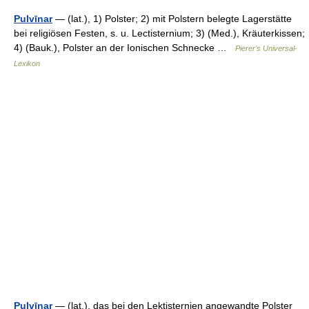
Pulvīnar
— (lat.), 1) Polster; 2) mit Polstern belegte Lagerstätte
bei religiösen Festen, s. u. Lectisternium; 3) (Med.), Kräuterkissen;
4) (Bauk.), Polster an der Ionischen Schnecke …
Pierer's Universal-
Lexikon
Pulvīnar
— (lat.), das bei den Lektisternien angewandte Polster