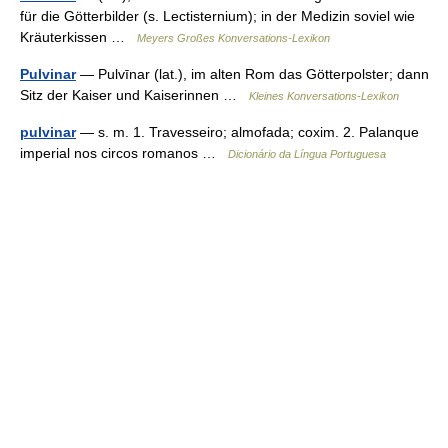
für die Götterbilder (s. Lectisternium); in der Medizin soviel wie
Kräuterkissen …
Meyers Großes Konversations-Lexikon
Pulvinar
— Pulvīnar (lat.), im alten Rom das Götterpolster; dann
Sitz der Kaiser und Kaiserinnen …
Kleines Konversations-Lexikon
pulvinar
— s. m. 1. Travesseiro; almofada; coxim. 2. Palanque
imperial nos circos romanos …
Dicionário da Língua Portuguesa