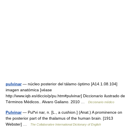
pulvinar
— núcleo posterior del tálamo óptimo [A14.1.08.104]
imagen anatómica [véase
http://www.iqb.es/diccio/p/pu.htm#pulvinar] Diccionario ilustrado de
Términos Médicos.. Alvaro Galiano. 2010 …
Diccionario médico
Pulvinar
— Pul*vi nar, n. [L., a cushion.] (Anat.) A prominence on
the posterior part of the thalamus of the human brain. [1913
Webster] …
The Collaborative International Dictionary of English