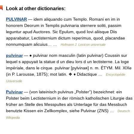
Look at other dictionaries:
PULVINAR
— idem aliquando cum Templo. Romani en im in
honorem Deorum in Templis pulvinaria sternere soliti, passim
leguntur apud Auctores. Sic Epulum, quod Iovi aliisque Diis
apparabatur, Lectisternium dictum reperimus, quod, placandae
nonnumquam alicuius… …
Hofmann J. Lexicon universale
pulvinar
— ● pulvinar nom masculin (latin pulvinar) Coussin sur
lequel s appuyait la statue d un dieu lors d un lectisterne. La loge
impériale, dans le cirque. pulvinar [pylvinaʀ] n. m. ÉTYM. Mil. XIXe
(in P. Larousse, 1875); mot latin. ❖ ♦ Didactique …
Encyclopédie
Universelle
Pulvinar
— (von lateinisch pulvinus „Polster“) bezeichnet: ein
Polster beim Lectisternium in der römisch katholischen Liturgie das
früher an Stelle des Messpultes als Unterlage für das Messbuch
benutzte Kissen ein Zellkomplex, siehe Pulvinar (ZNS) …
Deutsch
Wikipedia