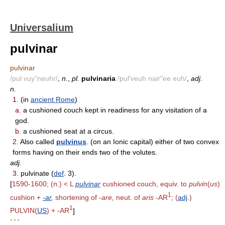
Universalium
pulvinar
pulvinar
/pul vuy"neuhr/
,
n.
,
pl.
pulvinaria
/pul'veuh nair"ee euh/
,
adj.
n.
1.
(in
ancient Rome
)
a.
a cushioned couch kept in readiness for any visitation of a
god.
b.
a cushioned seat at a circus.
2.
Also called
pulvinus
. (on an Ionic capital) either of two convex
forms having on their ends two of the volutes.
adj.
3.
pulvinate (
def
. 3).
[
1590-1600; (n.) < L
pulvinar
cushioned couch, equiv. to
pulvin
(
us
)
1
cushion +
-ar
,
shortening of
-are,
neut. of
aris
-AR
; (
adj
.)
1
PULVIN(
US
) + -AR
]
* * *