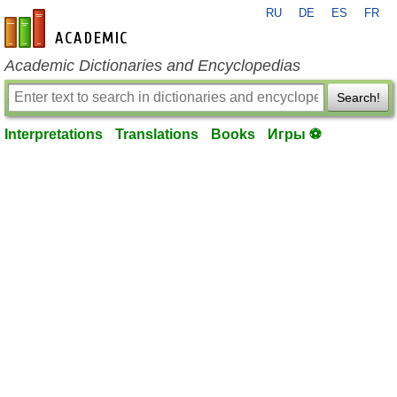
RU
DE
ES
FR
en-academic.com
Academic Dictionaries and Encyclopedias
Search!
Interpretations
Translations
Books
Игры ⚽