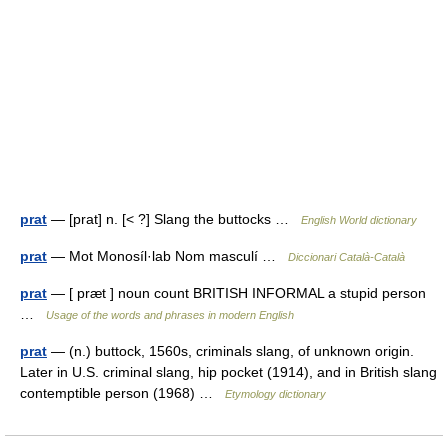
prat
— [prat] n. [< ?] Slang the buttocks …
English World dictionary
prat
— Mot Monosíl·lab Nom masculí …
Diccionari Català-Català
prat
— [ præt ] noun count BRITISH INFORMAL a stupid person
…
Usage of the words and phrases in modern English
prat
— (n.) buttock, 1560s, criminals slang, of unknown origin.
Later in U.S. criminal slang, hip pocket (1914), and in British slang
contemptible person (1968) …
Etymology dictionary