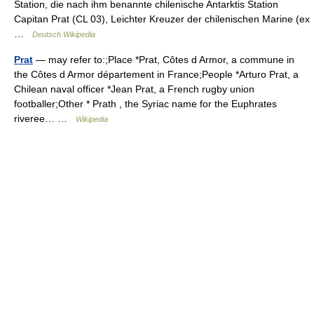
Station, die nach ihm benannte chilenische Antarktis Station
Capitan Prat (CL 03), Leichter Kreuzer der chilenischen Marine (ex
…
Deutsch Wikipedia
Prat
— may refer to:;Place *Prat, Côtes d Armor, a commune in
the Côtes d Armor département in France;People *Arturo Prat, a
Chilean naval officer *Jean Prat, a French rugby union
footballer;Other * Prath , the Syriac name for the Euphrates
riveree… …
Wikipedia