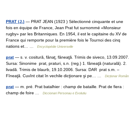
PRAT (J.)
— PRAT JEAN (1923 ) Sélectionné cinquante et une
fois en équipe de France, Jean Prat fut surnommé «Monsieur
rugby» par les Britanniques. En 1954, il est le capitaine du XV de
France qui remporte pour la première fois le Tournoi des cinq
nations et… …
Encyclopédie Universelle
prat
— s. v. cositură, fânaţ, fâneaţă. Trimis de siveco, 13.09.2007.
Sursa: Sinonime prat, praturi, s.n. (reg.) 1. fâneaţă (naturală). 2.
livadă. Trimis de blaurb, 19.10.2006. Sursa: DAR prat s.m. –
Fîneaţă. Cuvînt citat în vechile dicţionare şi pe… …
Dicționar Român
prat
— m. pré. Prat batalhier : champ de bataille. Prat de fiera :
champ de foire …
Diccionari Personau e Evolutiu