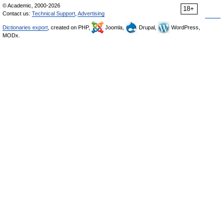
© Academic, 2000-2026
18+
Contact us:
Technical Support
,
Advertising
Dictionaries export
, created on PHP,
Joomla,
Drupal,
WordPress,
MODx.