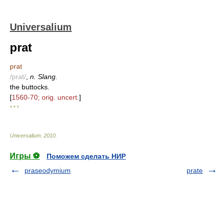
Universalium
prat
prat
/prat/
,
n. Slang.
the buttocks.
[
1560-70; orig. uncert.
]
* * *
Universalium
.
2010
.
Игры ⚽
Поможем сделать НИР
praseodymium
prate