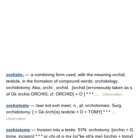
orchido-
— a combining form used, with the meaning orchid,
testicle, in the formation of compound words: orchidology;
orchidotomy. Also, orchi , orchid . [orchid (erroneously taken as s.
of Gk órchis ORCHIS; cf. ORCHID) + O ] * * * …
Universalium
orchotomy
— /awr kot euh mee/, n., pl. orchotomies. Surg.
orchidotomy. [ < Gk órch(is) testicle + O + TOMY] * * * …
Universalium
orchiotomy
— Incision into a testis. SYN: orchotomy. [orchio + G.
tome, incision] * * * or·chi·ot·o·my (or″ke otґə me) [orchio + tomy]