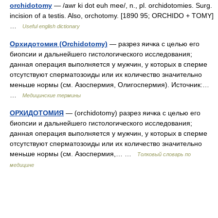
orchidotomy
— /awr ki dot euh mee/, n., pl. orchidotomies. Surg.
incision of a testis. Also, orchotomy. [1890 95; ORCHIDO + TOMY]
…
Useful english dictionary
Орхидотомия (Orchidotomy)
— разрез яичка с целью его
биопсии и дальнейшего гистологического исследования;
данная операция выполняется у мужчин, у которых в сперме
отсутствуют сперматозоиды или их количество значительно
меньше нормы (см. Азоспермия, Олигоспермия). Источник:…
…
Медицинские термины
ОРХИДОТОМИЯ
— (orchidotomy) разрез яичка с целью его
биопсии и дальнейшего гистологического исследования;
данная операция выполняется у мужчин, у которых в сперме
отсутствуют сперматозоиды или их количество значительно
меньше нормы (см. Азоспермия,… …
Толковый словарь по
медицине