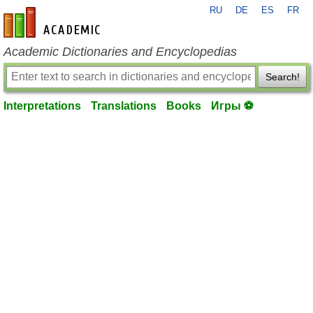
RU
DE
ES
FR
en-academic.com
Academic Dictionaries and Encyclopedias
Search!
Interpretations
Translations
Books
Игры ⚽