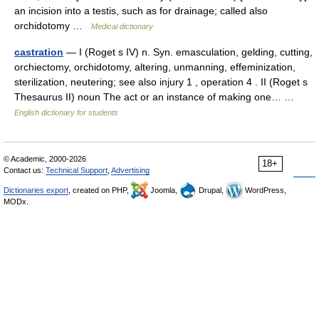
an incision into a testis, such as for drainage; called also
orchidotomy …
Medical dictionary
castration
— I (Roget s IV) n. Syn. emasculation, gelding, cutting,
orchiectomy, orchidotomy, altering, unmanning, effeminization,
sterilization, neutering; see also injury 1 , operation 4 . II (Roget s
Thesaurus II) noun The act or an instance of making one… …
English dictionary for students
© Academic, 2000-2026
18+
Contact us:
Technical Support
,
Advertising
Dictionaries export
, created on PHP,
Joomla,
Drupal,
WordPress,
MODx.