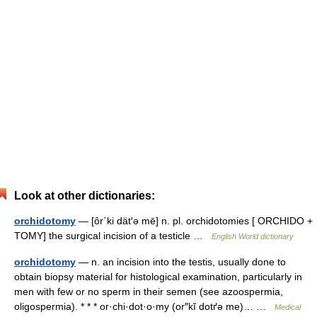
Look at other dictionaries:
orchidotomy
— [ôr΄ki dät′ə mē] n. pl. orchidotomies [ ORCHIDO +
TOMY] the surgical incision of a testicle …
English World dictionary
orchidotomy
— n. an incision into the testis, usually done to
obtain biopsy material for histological examination, particularly in
men with few or no sperm in their semen (see azoospermia,
oligospermia). * * * or·chi·dot·o·my (or″kĭ dotґə me)… …
Medical