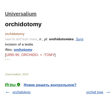
Universalium
orchidotomy
orchidotomy
/awr'ki dot"euh mee/
,
n.
,
pl.
orchidotomies
.
Surg
.
incision of a testis.
Also,
orchotomy
.
[
1890-95; ORCHIDO- + -TOMY
]
* * *
Universalium
.
2010
.
Игры ⚽
Нужно решить контрольную?
orchidology
orchid tree