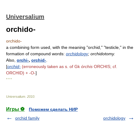
Universalium
orchido-
orchido-
a combining form used, with the meaning "orchid," "testicle," in the
formation of compound words:
orchidology
; orchidotomy.
Also,
orchi-
,
orchid-
.
[
orchid-
(erroneously taken as s. of Gk
órchis
ORCHIS; cf.
ORCHID) + -O-
]
* * *
Universalium
.
2010
.
Игры ⚽
Поможем сделать НИР
orchid family
orchidology