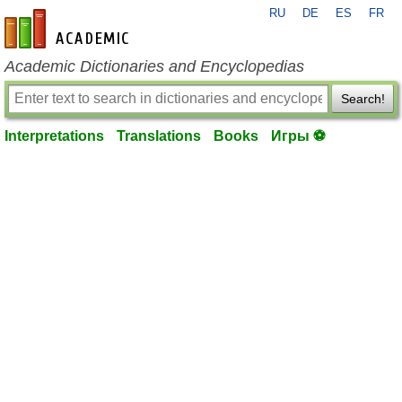
RU
DE
ES
FR
en-academic.com
Academic Dictionaries and Encyclopedias
Search!
Interpretations
Translations
Books
Игры ⚽