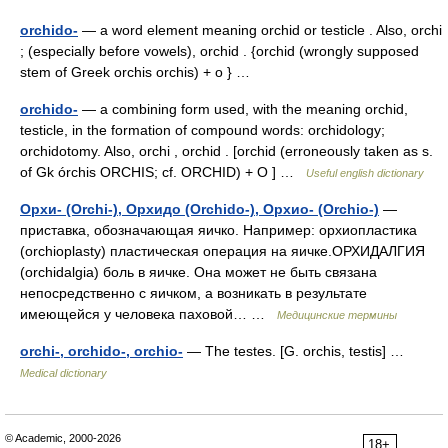
orchido-
— a word element meaning orchid or testicle . Also, orchi
; (especially before vowels), orchid . {orchid (wrongly supposed
stem of Greek orchis orchis) + o } …
orchido-
— a combining form used, with the meaning orchid,
testicle, in the formation of compound words: orchidology;
orchidotomy. Also, orchi , orchid . [orchid (erroneously taken as s.
of Gk órchis ORCHIS; cf. ORCHID) + O ] …
Useful english dictionary
Орхи- (Orchi-), Орхидо (Orchido-), Орхио- (Orchio-)
—
приставка, обозначающая яичко. Например: орхиопластика
(orchioplasty) пластическая операция на яичке.ОРХИДАЛГИЯ
(orchidalgia) боль в яичке. Она может не быть связана
непосредственно с яичком, а возникать в результате
имеющейся у человека паховой… …
Медицинские термины
orchi-, orchido-, orchio-
— The testes. [G. orchis, testis] …
Medical dictionary
© Academic, 2000-2026
18+