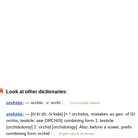
Look at other dictionaries:
orchido-
— orchio : v. orchi …
Enciclopedia Italiana
orchido-
— [ôr′ki dō, ôr′kidə] [< * orchidos, mistaken as gen. of Gr
orchis, testicle: see ORCHIS] combining form 1. testicle
[orchidotomy] 2. orchid [orchidology]: Also, before a vowel, prefix
combining form orchid …
English World dictionary