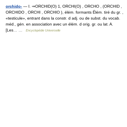
orchido-
— I. ⇒ORCHID(O) 1, ORCHI(O) , ORCHO , (ORCHID ,
ORCHIDO , ORCHI , ORCHIO ), élém. formants Élém. tiré du gr. ,
«testicule», entrant dans la constr. d adj. ou de subst. du vocab.
méd., gén. en association avec un élém. d orig. gr. ou lat. A.
[Les… …
Encyclopédie Universelle