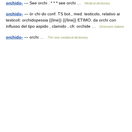
orchido-
— See orchi . * * * see orchi …
Medical dictionary
orchido-
— òr·chi·do conf. TS bot., med. testicolo, relativo ai
testicoli: orchidopessia {{line}} {{/line}} ETIMO: da orchi con
influsso del tipo aspido , clamido , cfr. orchide …
Dizionario italiano
orchido-
— orchi …
The new mediacal dictionary