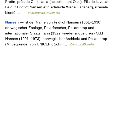
Froën, près de Christiania (actuellement Oslo). Fils de l’avocat
Baldur Fridtjof Nansen et d’Adélaïde Wedel Jarlsberg, il révèle
bientôt… …
Encyclopédie Universelle
Nansen
— ist der Name von Fridtjof Nansen (1861−1930),
norwegischer Zoologe, Polarforscher, Philanthrop und
internationaler Staatsmann (1922 Friedensnobelpreis) Odd
Nansen (1901−1973), norwegischer Architekt und Philanthrop
(Mitbegründer von UNICEF); Sohn …
Deutsch Wikipedia