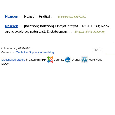
Nansen
— Nansen, Fridtjof …
Enciclopedia Universal
Nansen
— [nän′sən; nan′sən] Fridtjof [frit′yäf΄] 1861 1930; Norw.
arctic explorer, naturalist, & statesman …
English World dictionary
© Academic, 2000-2026
18+
Contact us:
Technical Support
,
Advertising
Dictionaries export
, created on PHP,
Joomla,
Drupal,
WordPress,
MODx.