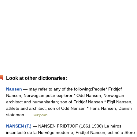
Look at other dictionaries:
Nansen
— may refer to any of the following:People* Fridtjof
Nansen, Norwegian polar explorer * Odd Nansen, Norwegian
architect and humanitarian; son of Fridtjof Nansen * Eigil Nansen,
athlete and architect; son of Odd Nansen * Hans Nansen, Danish
stateman …
Wikipedia
NANSEN (F.)
— NANSEN FRIDTJOF (1861 1930) Le héros
incontesté de la Norvège moderne, Fridtjof Nansen, est né à Store