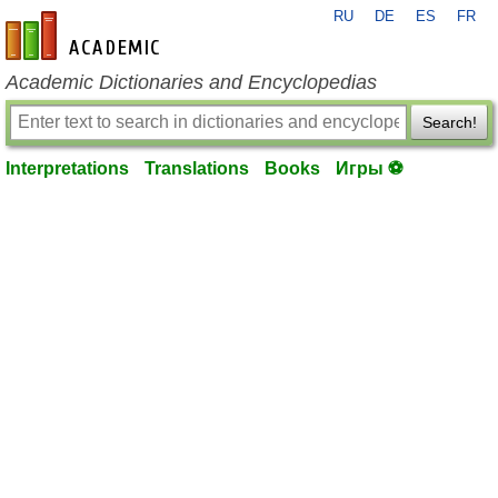
RU
DE
ES
FR
en-academic.com
Academic Dictionaries and Encyclopedias
Search!
Interpretations
Translations
Books
Игры ⚽