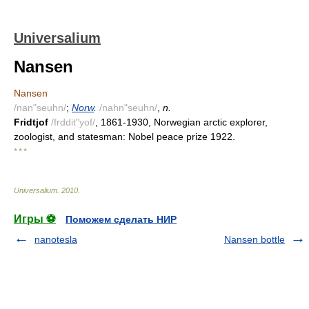
Universalium
Nansen
Nansen
/nan"seuhn/
;
Norw
.
/nahn"seuhn/
,
n.
Fridtjof
/frddit"yof/
, 1861-1930, Norwegian arctic explorer,
zoologist, and statesman: Nobel peace prize 1922.
* * *
Universalium
.
2010
.
Игры ⚽
Поможем сделать НИР
nanotesla
Nansen bottle