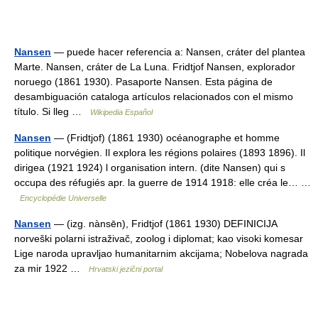
Nansen
— puede hacer referencia a: Nansen, cráter del plantea
Marte. Nansen, cráter de La Luna. Fridtjof Nansen, explorador
noruego (1861 1930). Pasaporte Nansen. Esta página de
desambiguación cataloga artículos relacionados con el mismo
título. Si lleg …
Wikipedia Español
Nansen
— (Fridtjof) (1861 1930) océanographe et homme
politique norvégien. Il explora les régions polaires (1893 1896). Il
dirigea (1921 1924) l organisation intern. (dite Nansen) qui s
occupa des réfugiés apr. la guerre de 1914 1918: elle créa le… …
Encyclopédie Universelle
Nansen
— (izg. nànsēn), Fridtjof (1861 1930) DEFINICIJA
norveški polarni istraživač, zoolog i diplomat; kao visoki komesar
Lige naroda upravljao humanitarnim akcijama; Nobelova nagrada
za mir 1922 …
Hrvatski jezični portal