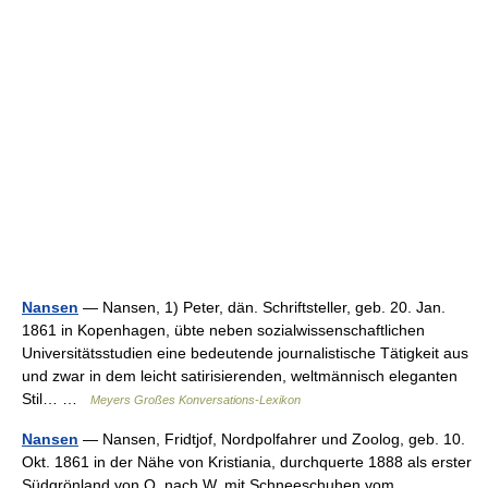
Nansen
— Nansen, 1) Peter, dän. Schriftsteller, geb. 20. Jan.
1861 in Kopenhagen, übte neben sozialwissenschaftlichen
Universitätsstudien eine bedeutende journalistische Tätigkeit aus
und zwar in dem leicht satirisierenden, weltmännisch eleganten
Stil… …
Meyers Großes Konversations-Lexikon
Nansen
— Nansen, Fridtjof, Nordpolfahrer und Zoolog, geb. 10.
Okt. 1861 in der Nähe von Kristiania, durchquerte 1888 als erster
Südgrönland von O. nach W. mit Schneeschuhen vom