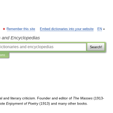
Remember this site
Embed dictionaries into your website
EN
s and Encyclopedias
Search!
ions
al
and
literary
criticism
.
Founder
and
editor
of
The
Masses
(
1913
-
ote
Enjoyment
of
Poetry
(
1913
)
and
many
other
books
.