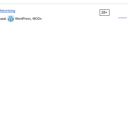
Advertising
18+
upal,
WordPress, MODx.