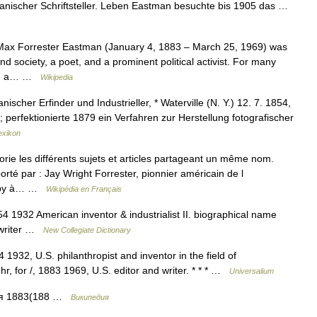
anischer Schriftsteller. Leben Eastman besuchte bis 1905 das …
x Forrester Eastman (January 4, 1883 – March 25, 1969) was
nd society, a poet, and a prominent political activist. For many
ism, a… …
Wikipedia
cher Erfinder und Industrieller, * Waterville (N. Y.) 12. 7. 1854,
 perfektionierte 1879 ein Verfahren zur Herstellung fotografischer
exikon
e les différents sujets et articles partageant un même nom.
rté par : Jay Wright Forrester, pionnier américain de l
rugby à… …
Wikipédia en Français
 1932 American inventor & industrialist II. biographical name
 writer …
New Collegiate Dictionary
932, U.S. philanthropist and inventor in the field of
r, for /, 1883 1969, U.S. editor and writer. * * * …
Universalium
ря 1883(188 …
Википедия