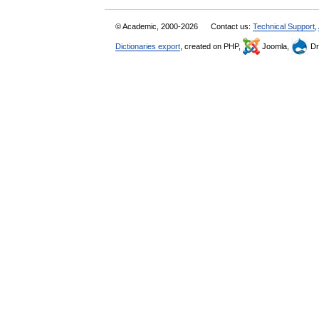
© Academic, 2000-2026
Contact us:
Technical Support
,
Dictionaries export
, created on PHP,
Joomla,
Dr