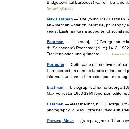
Bridgetown auf Barbados) war ein US amerik
Deutsch Wikipedia
Max Eastman
— The young Max Eastman. Ma
an American writer on literature, philosophy a
years, Eastman was a supporter of social
Eastman
— [ iːstmən], 1) George, amerikanis
✝ (Selbstmord) Rochester (N. Y.) 14. 3. 1932;
Trockenplatten und gründete… …
Universal-L
Forrester
— Cette page d’homonymie répertori
Forrester est un nom de famille notamment po
informatique James Forrester, joueur de 
Eastman
— I. biographical name George 1854
Max Forrester 1883 1969 American editor &
Eastman
— /eest meuhn/, n. 1. George, 1854 1
photography. 2. Max Forrester /fawr euh steuh
Истмен, Макс
— Дата рождения: 12 янва