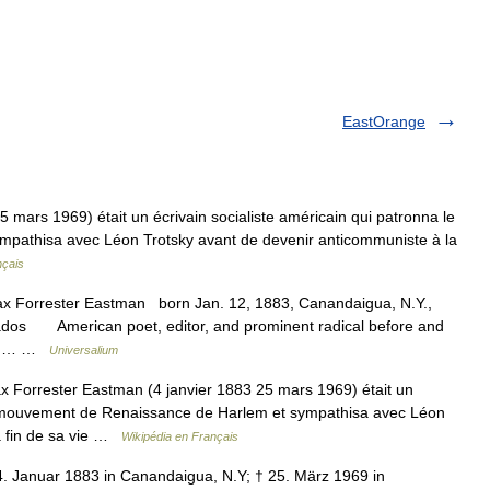
EastOrange
 mars 1969) était un écrivain socialiste américain qui patronna le
pathisa avec Léon Trotsky avant de devenir anticommuniste à la
nçais
Max Forrester Eastman born Jan. 12, 1883, Canandaigua, N.Y.,
ados American poet, editor, and prominent radical before and
ted… …
Universalium
Forrester Eastman (4 janvier 1883 25 mars 1969) était un
 le mouvement de Renaissance de Harlem et sympathisa avec Léon
a fin de sa vie …
Wikipédia en Français
. Januar 1883 in Canandaigua, N.Y; † 25. März 1969 in