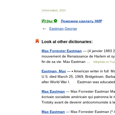
Universalium
.
2010
.
Игры ⚽
Поможем сделать НИР
Eastman,George
Look at other dictionaries:
Max Forrester Eastman
— (4 janvier 1883 25
mouvement de Renaissance de Harlem et sym
fin de sa vie. Max Eastman …
Wikipédia en Fra
Eastman, Max
— ▪ American writer in full 
U.S. died March 25, 1969, Bridgetown, Barb
after World War I. Eastman was educa
Max Eastman
— Max Forrester Eastman Max 
écrivain socialiste américain qui patronna
Trotsky avant de devenir anticommuniste à l
Max Eastman
— Max Forrester Eastman (* 4