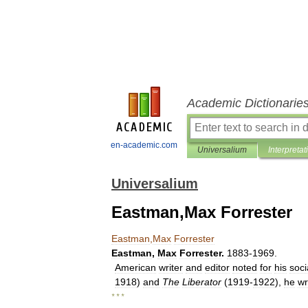
Academic Dictionarie
en-academic.com
Universalium
Interpretat
Universalium
Eastman,Max Forrester
Eastman
,
Max
Forrester
Eastman
,
Max
Forrester
.
1883
-
1969
.
American
writer
and
editor
noted
for
his
soci
1918
)
and
The
Liberator
(
1919
-
1922
),
he
wr
* * *