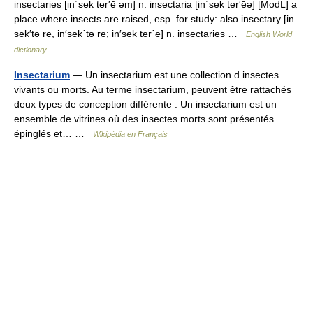
insectaries [in΄sek ter′ē əm] n. insectaria [in΄sek ter′ēə] [ModL] a
place where insects are raised, esp. for study: also insectary [in
sek′tə rē, in′sek΄tə rē; in′sek ter΄ē] n. insectaries …
English World
dictionary
Insectarium
— Un insectarium est une collection d insectes
vivants ou morts. Au terme insectarium, peuvent être rattachés
deux types de conception différente : Un insectarium est un
ensemble de vitrines où des insectes morts sont présentés
épinglés et… …
Wikipédia en Français