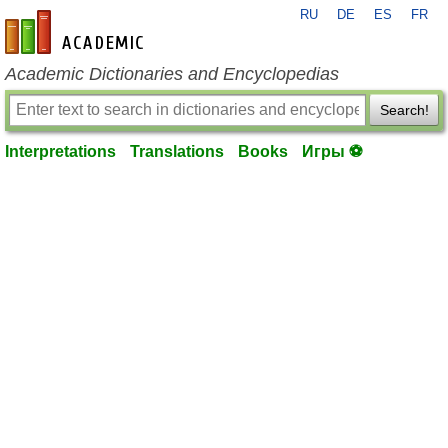
RU
DE
ES
FR
en-academic.com
Academic Dictionaries and Encyclopedias
Search!
Interpretations
Translations
Books
Игры ⚽