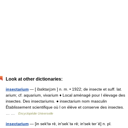
Look at other dictionaries:
insectarium
— [ ɛ̃sɛktarjɔm ] n. m. • 1922; de insecte et suff. lat.
arium; cf. aquarium, vivarium ♦ Local aménagé pour l élevage des
insectes. Des insectariums. ● insectarium nom masculin
Établissement scientifique où l on élève et conserve des insectes.
… …
Encyclopédie Universelle
insectarium
— [in sek′tə rē, in′sek΄tə rē; in′sek ter΄ē] n. pl.