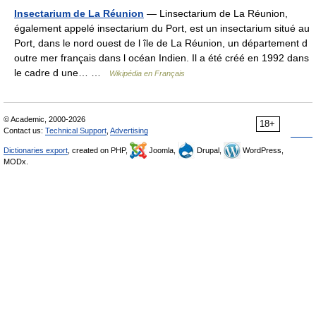
Insectarium de La Réunion
— Linsectarium de La Réunion,
également appelé insectarium du Port, est un insectarium situé au
Port, dans le nord ouest de l île de La Réunion, un département d
outre mer français dans l océan Indien. Il a été créé en 1992 dans
le cadre d une… …
Wikipédia en Français
© Academic, 2000-2026
18+
Contact us:
Technical Support
,
Advertising
Dictionaries export
, created on PHP,
Joomla,
Drupal,
WordPress,
MODx.