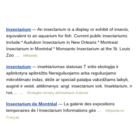
Insectarium
— An insectarium is a display or exhibit of insects,
equivalent to an aquarium for fish. Current public insectariums
include:* Audubon Insectarium in New Orleans * Montreal
Insectarium in Montréal * Monsanto Insectarium at the St. Louis
Zoo …
Wikipedia
insectarium
— insektariumas statusas T sritis ekologija ir
aplinkotyra apibrėžtis Nereguliuojamo arba reguliuojamo
mikroklimato indas, dėžė ar speciali patalpa vabzdžiams laikyti,
auginti ir veisti. atitikmenys: angl. insectarium vok. Insektarium, n
rus.… …
Ekologijos terminų aiškinamasis žodynas
Insectarium de Montréal
— La galerie des expositions
temporaires de l Insectarium Informations géo …
Wikipédia en
Français