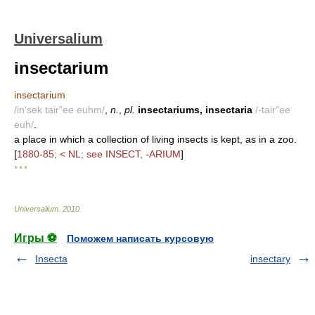
Universalium
insectarium
insectarium
/in'sek tair"ee euhm/
,
n.
,
pl.
insectariums, insectaria
/-tair"ee
euh/
.
a place in which a collection of living insects is kept, as in a zoo.
[
1880-85; < NL; see INSECT, -ARIUM
]
* * *
Universalium
.
2010
.
Игры ⚽
Поможем написать курсовую
Insecta
insectary