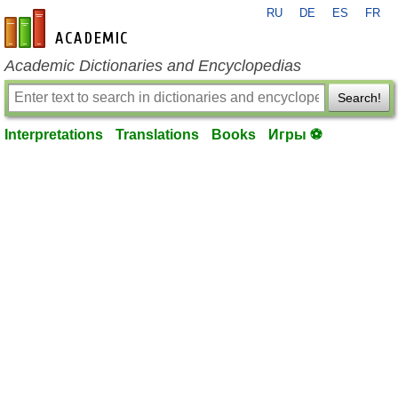
RU
DE
ES
FR
en-academic.com
Academic Dictionaries and Encyclopedias
Search!
Interpretations
Translations
Books
Игры ⚽