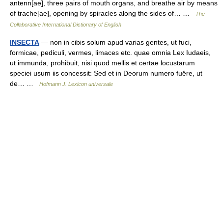
antenn[ae], three pairs of mouth organs, and breathe air by means
of trache[ae], opening by spiracles along the sides of… …
The
Collaborative International Dictionary of English
INSECTA
— non in cibis solum apud varias gentes, ut fuci,
formicae, pediculi, vermes, limaces etc. quae omnia Lex Iudaeis,
ut immunda, prohibuit, nisi quod mellis et certae locustarum
speciei usum iis concessit: Sed et in Deorum numero fuêre, ut
de… …
Hofmann J. Lexicon universale