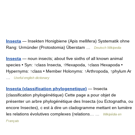
Insecta
— Insekten Honigbiene (Apis mellifera) Systematik ohne
Rang: Urmünder (Protostomia) Überstam …
Deutsch Wikipedia
Insecta
— noun insects; about five sixths of all known animal
species • Syn: ↑class Insecta, ↑Hexapoda, ↑class Hexapoda •
Hypernyms: ↑class • Member Holonyms: ↑Arthropoda, ↑phylum Ar
…
Useful english dictionary
Insecta (classification phylogenetique)
— Insecta
(classification phylogénétique) Cette page a pour objet de
présenter un arbre phylogénétique des Insecta (ou Ectognatha, ou
encore Insectes), c est à dire un cladogramme mettant en lumière
les relations évolutives complexes (relations… …
Wikipédia en
Français