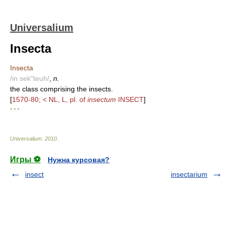
Universalium
Insecta
Insecta
/in sek"teuh/
,
n.
the class comprising the insects.
[
1570-80; < NL, L, pl. of
insectum
INSECT
]
* * *
Universalium
.
2010
.
Игры ⚽
Нужна курсовая?
insect
insectarium