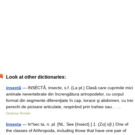
Look at other dictionaries:
insectă
— INSÉCTĂ, insecte, s.f. (La pl.) Clasă care cuprinde mici
animale nevertebrate din încrengătura artropodelor, cu corpul
format din segmente diferenţiate în cap, torace şi abdomen, cu trei
perechi de picioare articulate, respirând prin trahee sau… …
Dicționar Român
Insecta
— In*sec ta, n. pl. [NL. See {Insect}.] 1. (Zo[ o]l.) One of
the classes of Arthropoda, including those that have one pair of