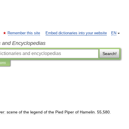
Remember this site
Embed dictionaries into your website
EN
s and Encyclopedias
Search!
ions
ver:
scene
of
the
legend
of
the
Pied
Piper
of
Hamelin
.
55
,
580
.