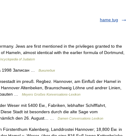
hame tug
many. Jews are first mentioned in the privileges granted to the
of Hameln, almost identical with the earlier formula of Dortmund,
ncyclopedia of Judaism
ка 1998 Записан …
Википедия
estadt im preuß. Regbez. Hannover, am Einfluß der Hamel in
n Hannover Altenbeken, Braunschweig Löhne und andrer Linien,
einbauten …
Meyers Großes Konversations-Lexikon
r Weser mit 5400 Ew., Fabriken, lebhafter Schifffahrt,
Diese Stadt ist besonders durch die alte Sage vom
m nämlich den 26. August… …
Damen Conversations Lexikon
 Fürstenthum Kalenberg, Landdrostei Hannover; 18,800 Ew. in
n der Hamel u. Weser, über die eine 816 Fuß lange Kettenbrücke