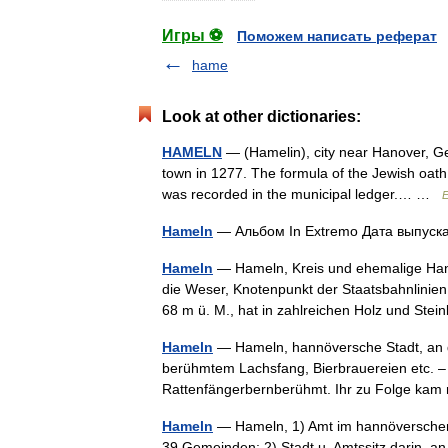
Игры ⚽
Поможем написать реферат
hame
Look at other dictionaries:
HAMELN
— (Hamelin), city near Hanover, Ger
town in 1277. The formula of the Jewish oath 
was recorded in the municipal ledger.… …
E
Hameln
— Альбом In Extremo Дата выпус
Hameln
— Hameln, Kreis und ehemalige Hans
die Weser, Knotenpunkt der Staatsbahnlinie
68 m ü. M., hat in zahlreichen Holz und St
Hameln
— Hameln, hannöversche Stadt, an de
berühmtem Lachsfang, Bierbrauereien etc. – 
Rattenfängerbernberühmt. Ihr zu Folge ka
Hameln
— Hameln, 1) Amt im hannöverschen
39 Gemeinden; 2) Stadt u. Amtssitz darin, a