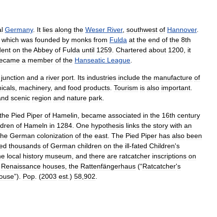
l
Germany
.
It
lies
along
the
Weser
River
,
southwest
of
Hannover
.
,
which
was
founded
by
monks
from
Fulda
at
the
end
of
the
8th
ent
on
the
Abbey
of
Fulda
until
1259
.
Chartered
about
1200
,
it
ecame
a
member
of
the
Hanseatic
League
.
junction
and
a
river
port
.
Its
industries
include
the
manufacture
of
icals
,
machinery
,
and
food
products
.
Tourism
is
also
important
.
and
scenic
region
and
nature
park
.
the
Pied
Piper
of
Hamelin
,
became
associated
in
the
16th
century
ldren
of
Hameln
in
1284
.
One
hypothesis
links
the
story
with
an
the
German
colonization
of
the
east
.
The
Pied
Piper
has
also
been
led
thousands
of
German
children
on
the
ill
-
fated
Children
'
s
he
local
history
museum
,
and
there
are
ratcatcher
inscriptions
on
Renaissance
houses
,
the
Rattenfängerhaus
(“
Ratcatcher
'
s
ouse
”).
Pop
. (
2003
est
.)
58
,
902
.