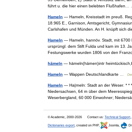
führt u. die hier einen belebten Flußhafe
Hameln
— Hameln, Kreisstadt im preuß. Reg.
18.965 E., Garnison, Amtsgericht, Gymnasium
Carlshafen und Münden. An H. knüpft sich
Hameln
— Hameln, hannöv. Stadt, mit 6700 E
ursprüngl. dem Stift Fulda und kam im 13. J
Festungswerke wurden 1806 von den Fran
hämeln
— hämeln(hämen)intr heimtückisch
Hameln
— Wappen Deutschlandkarte …
Deu
Hameln
— Ha|meln: Stadt an der Weser. * *
Niedersachsen, 64 m über dem Meeresspiegel
Weserbergland, 60 000 Einwohner; Nieder
© Academic, 2000-2026
Contact us:
Technical Support
,
Dictionaries export
, created on PHP,
Joomla,
Dr