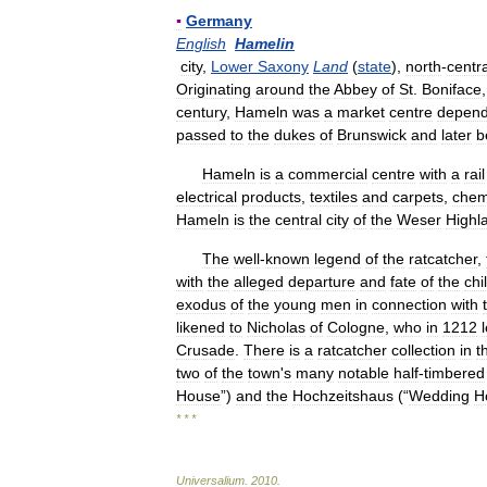
▪
Germany
English
Hamelin
city
,
Lower
Saxony
Land
(
state
),
north
-
centra
Originating
around
the
Abbey
of
St
.
Boniface
century
,
Hameln
was
a
market
centre
depend
passed
to
the
dukes
of
Brunswick
and
later
b
Hameln
is
a
commercial
centre
with
a
rail
electrical
products
,
textiles
and
carpets
,
chem
Hameln
is
the
central
city
of
the
Weser
Highl
The
well
-
known
legend
of
the
ratcatcher
,
with
the
alleged
departure
and
fate
of
the
chi
exodus
of
the
young
men
in
connection
with
likened
to
Nicholas
of
Cologne
,
who
in
1212
Crusade
.
There
is
a
ratcatcher
collection
in
t
two
of
the
town
'
s
many
notable
half
-
timbered
House
”)
and
the
Hochzeitshaus
(“
Wedding
H
* * *
Universalium
.
2010
.