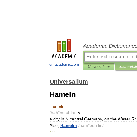
Academic Dictionarie
en-academic.com
Universalium
Interpretat
Universalium
Hameln
Hameln
/
hah
"
meuhln
/
,
n
.
a
city
in
N
central
Germany
,
on
the
Weser
Ri
Also
,
Hamelin
/
ham
"
euh
lin
/
.
* * *