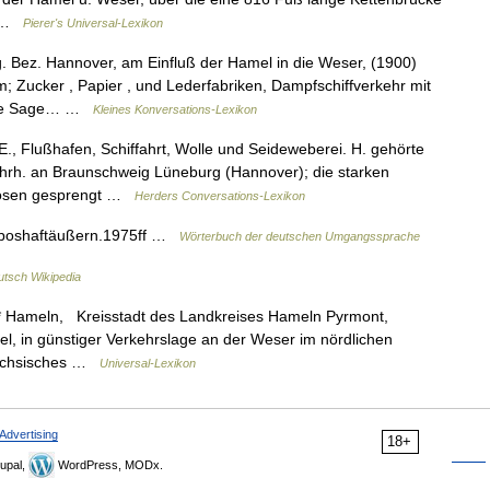
n… …
Pierer's Universal-Lexikon
 Bez. Hannover, am Einfluß der Hamel in die Weser, (1900)
; Zucker , Papier , und Lederfabriken, Dampfschiffverkehr mit
 die Sage… …
Kleines Konversations-Lexikon
., Flußhafen, Schiffahrt, Wolle und Seideweberei. H. gehörte
ahrh. an Braunschweig Lüneburg (Hannover); die starken
zosen gesprengt …
Herders Conversations-Lexikon
,boshaftäußern.1975ff …
Wörterbuch der deutschen Umgangssprache
tsch Wikipedia
 * Hameln, Kreisstadt des Landkreises Hameln Pyrmont,
, in günstiger Verkehrslage an der Weser im nördlichen
sächsisches …
Universal-Lexikon
Advertising
18+
upal,
WordPress, MODx.