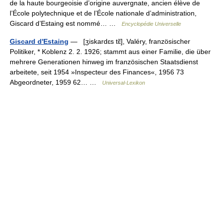
de la haute bourgeoisie d’origine auvergnate, ancien élève de
l’École polytechnique et de l’École nationale d’administration,
Giscard d’Estaing est nommé… …
Encyclopédie Universelle
Giscard d'Estaing
— [ʒiskardɛs tɛ̃], Valéry, französischer
Politiker, * Koblenz 2. 2. 1926; stammt aus einer Familie, die über
mehrere Generationen hinweg im französischen Staatsdienst
arbeitete, seit 1954 »Inspecteur des Finances«, 1956 73
Abgeordneter, 1959 62… …
Universal-Lexikon