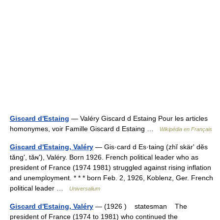
Giscard d'Estaing
— Valéry Giscard d Estaing Pour les articles
homonymes, voir Famille Giscard d Estaing …
Wikipédia en Français
Giscard d'Estaing, Valéry
— Gis·card d Es·taing (zhĭ skärʹ dĕs
tăngʹ, tăɴʹ), Valéry. Born 1926. French political leader who as
president of France (1974 1981) struggled against rising inflation
and unemployment. * * * born Feb. 2, 1926, Koblenz, Ger. French
political leader …
Universalium
Giscard d'Estaing, Valéry
— (1926 ) statesman The
president of France (1974 to 1981) who continued the