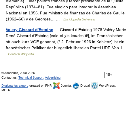
Alemania). Líder político francés y tercer presidente de la Quinta
República (1974–81). Fue elegido para integrar la Asamblea
Nacional en 1956. Fue ministro de finanzas de Charles de Gaulle
(1962–66) y de Georges… …
Enciclopedia Universal
Valery Giscard d'Estaing
— Giscard d’Estaing 1978 Valéry Marie
René Giscard d’Estaing [valeˈʀi ʒisˌkaʀdɛsˈtɛ̃], im Französischen
oft auch kurz VGE genannt, (* 2. Februar 1926 in Koblenz) ist ein
französischer Politiker der bürgerlich liberalen Partei UDF. Von 1 …
Deutsch Wikipedia
© Academic, 2000-2026
18+
Contact us:
Technical Support
,
Advertising
Dictionaries export
, created on PHP,
Joomla,
Drupal,
WordPress,
MODx.