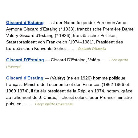
Giscard d’Estaing
— ist der Name folgender Personen Anne
Aymone Giscard d’Estaing (* 1933), französische Première Dame
Valéry Giscard d’Estaing (* 1926), französischer Politiker,
Staatspräsident von Frankreich (1974–1981), Präsident des
Europäischen Konvents Siehe… …
Deutsch Wikipedia
Giscard D’Estaing
— Giscard D’Estaing, Valéry …
Enciclopedia
Universal
Giscard d'Estaing
— (Valéry) (né en 1926) homme politique
français. Ministre de l économie et des Finances (1962 1966 et
1969 1974), il fut élu président de la Rép. en 1974, notam. grâce
au ralliement de J. Chirac; il choisit celui ci pour Premier ministre
puis, en… …
Encyclopédie Universelle