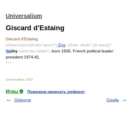
Universalium
Giscard d'Estaing
Giscard d'Estaing
/zhees kannrdd des taonn"/
;
Eng
.
/zhee- skahr" de stang"/
Val
éry
/vann lay rddee"/
, born 1926, French political leader:
president 1974-81.
* * *
Universalium
.
2010
.
Игры ⚽
Поможем написать реферат
Gisborne
Giselle