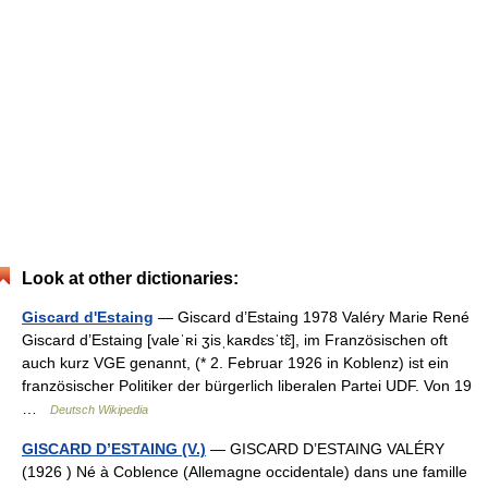
Look at other dictionaries:
Giscard d'Estaing
— Giscard d’Estaing 1978 Valéry Marie René
Giscard d’Estaing [valeˈʀi ʒisˌkaʀdɛsˈtɛ̃], im Französischen oft
auch kurz VGE genannt, (* 2. Februar 1926 in Koblenz) ist ein
französischer Politiker der bürgerlich liberalen Partei UDF. Von 19
…
Deutsch Wikipedia
GISCARD D’ESTAING (V.)
— GISCARD D’ESTAING VALÉRY
(1926 ) Né à Coblence (Allemagne occidentale) dans une famille