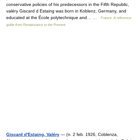
conservative policies of his predecessors in the Fifth Republic,
valéry Giscard d Estaing was born in Koblenz, Germany, and
educated at the École polytechnique and… …
France. A reference
guide from Renaissance to the Present
Giscard d'Estaing, Valéry
— (n. 2 feb. 1926, Coblenza,