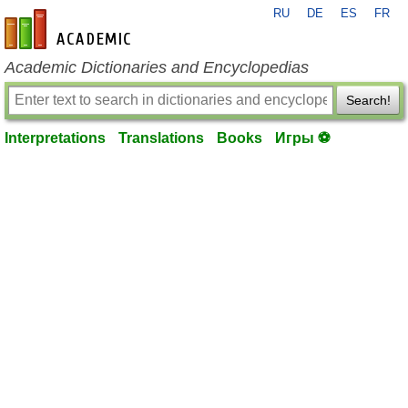
RU
DE
ES
FR
en-academic.com
Academic Dictionaries and Encyclopedias
Search!
Interpretations
Translations
Books
Игры ⚽